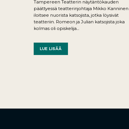
Tampereen Teatterin näytäntökauden
päättyessä teatterinjohtaja Mikko Kanninen
iloitsee nuorista katsojista, jotka löysivät
teatteriin. Romeon ja Julian katsojista joka
kolmas oli opiskelija...
LUE LISÄÄ