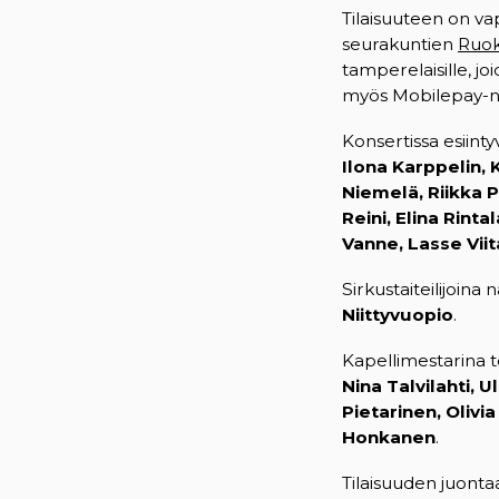
Tilaisuuteen on va
seurakuntien
Ruok
tamperelaisille, j
myös Mobilepay-
Konsertissa esiinty
Ilona Karppelin, 
Niemelä, Riikka P
Reini, Elina Rinta
Vanne, Lasse Vii
Sirkustaiteilijoina
Niittyvuopio
.
Kapellimestarina t
Nina Talvilahti, 
Pietarinen, Olivi
Honkanen
.
Tilaisuuden juonta