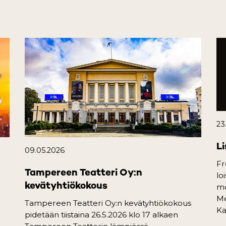
23
Li
09.05.2026
Fr
Tampereen Teatteri Oy:n
lo
kevätyhtiökokous
mo
Me
Tampereen Teatteri Oy:n kevätyhtiökokous
Ka
pidetään tiistaina 26.5.2026 klo 17 alkaen