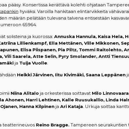
paa pääsy. Konsertissa kerättävä kolehti ohjataan Tampereen
apankin
hyväksi. Varoilla hankitaan elintarvikkeita vähävarai
oiden määrän pelätään tulevana talvena entisestään kasvavan.
numeroon 65964.
vät solisteina ja kuorossa:
Annuska Hannula, Kaisa Hela, He
Katriina Lillienkampf, Ella Mettänen, Ville Mikkonen, S
apunen, Elisa Piispanen, Pia Piltz, Tommi Raitolehto, Ar
la, Vili Saarela, Atte Selin, Pyry Smolander, Antti Tiensu
tamäki
ja
Tuija Vuolle
.
 nähdään
Heikki Järvinen, Iitu Kivimäki, Saana Leppänen
j
oimii
Niina Alitalo
ja orkesterissa soittavat
Milo Linnovaara
Ulla Ahonen, Harri Lehtinen, Kalle Ruusukallio, Linda Ha
a Ojanen, Hanna Kilpinen
ja
Ari Kataja
. Urkuja soittaa kantt
a teatterineuvos
Reino Bragge.
Tampereen seurakuntien 