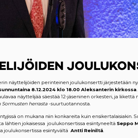
ELIJÖIDEN JOULUKON
n näyttelijöiden perinteinen joulukonsertti järjestetään nyt
sunnuntaina 8.12.2024 klo 18.00 Aleksanterin kirkossa
.
avaa näyttelijää säestää 12-jäseninen orkesteri, ja liikett
u Sormusten herrasta
-suurtuotannosta.
ntyjissä on mukana niin konkareita kuin ensikertalaisiakin. S
a lähtien jokaisessa joulukonsertissa esiintyneeltä
Seppo M
 joulukonsertissa esiintyvältä
Antti Reiniltä
.