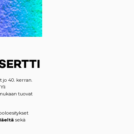
SERTTI
 jo 40. kerran.
 Yli
ä mukaan tuovat
ooloesitykset
äeltä
sekä