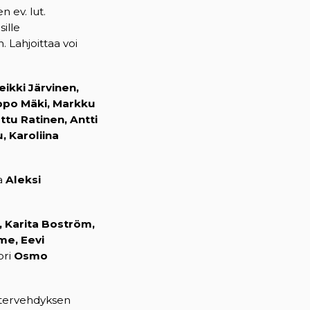
 ev. lut.
sille
 Lahjoittaa voi
ikki Järvinen,
eppo Mäki, Markku
ttu Ratinen, Antti
u, Karoliina
a
Aleksi
, Karita Boström,
lme, Eevi
ori
Osmo
tervehdyksen