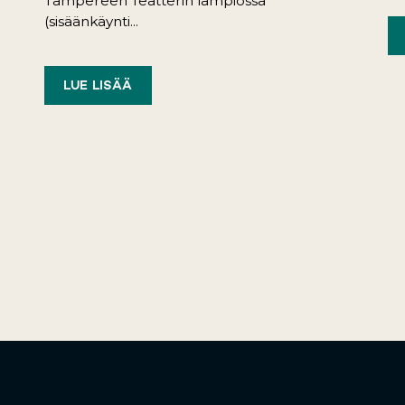
Tampereen Teatterin lämpiössä
(sisäänkäynti...
LUE LISÄÄ