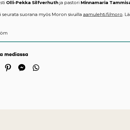
sti
Olli-Pekka Silfverhuth
ja pastori
Minnamaria Tammis
i seurata suorana myös Moron sivuilla
aamulehti.fi/moro
. L
tröm
sa mediassa
 in a new tab)
ens in a new tab)
(opens in a new tab)
(opens in a new tab)
(opens in a new tab