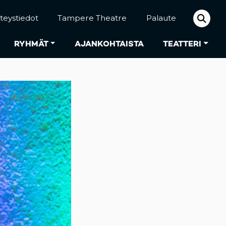
teystiedot
Tampere Theatre
Palaute
RYHMÄT
AJANKOHTAISTA
TEATTERI