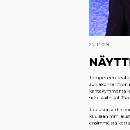
24.11.2024
NÄYTT
Tampereen Teatteri
Juhlakonsertti on
kahtakymmentä laul
sirkustaiteilijat
Tar
Joulukonsertin esii
kuullaan mm. alust
ensimmäistä kertaa