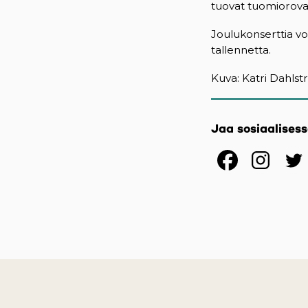
tuovat tuomiorova
Joulukonserttia vo
tallennetta.
Kuva: Katri Dahls
Jaa sosiaalises
(opens
(op