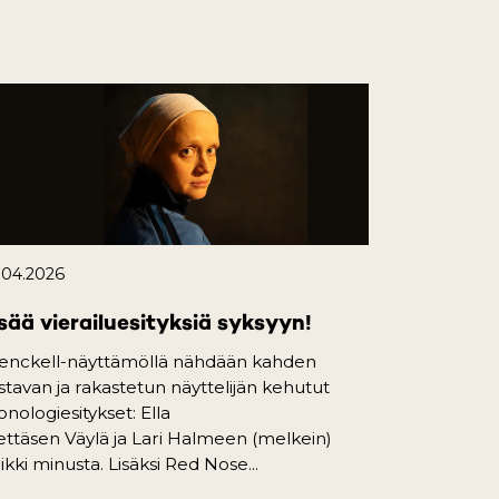
.04.2026
sää vierailuesityksiä syksyyn!
enckell-näyttämöllä nähdään kahden
istavan ja rakastetun näyttelijän kehutut
nologiesitykset: Ella
ttäsen Väylä ja Lari Halmeen (melkein)
ikki minusta. Lisäksi Red Nose...