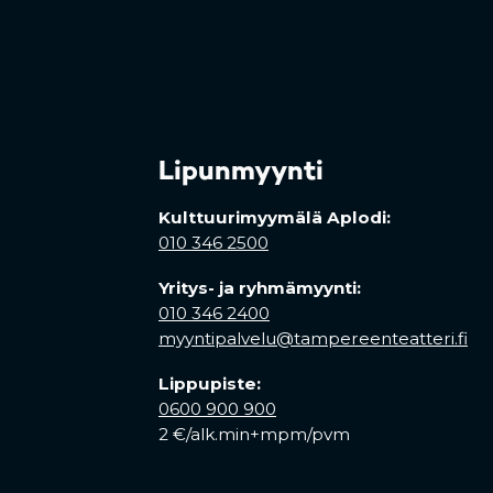
Lipunmyynti
Kulttuurimyymälä Aplodi:
010 346 2500
Yritys- ja ryhmämyynti:
010 346 2400
myyntipalvelu@tampereenteatteri.fi
Lippupiste:
0600 900 900
2 €/alk.min+mpm/pvm