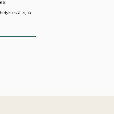
alo
.
ähetyksestä ei jää
)