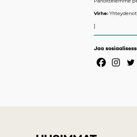
Pahoittelemme peru
Virhe:
Yhteydenott
]
Jaa sosiaalises
(opens
(op