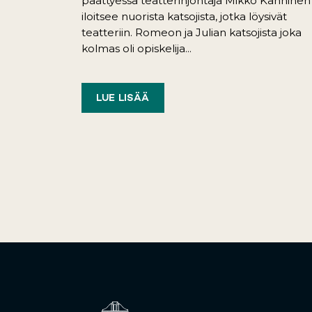
päättyessä teatterinjohtaja Mikko Kanninen
iloitsee nuorista katsojista, jotka löysivät
teatteriin. Romeon ja Julian katsojista joka
kolmas oli opiskelija...
LUE LISÄÄ