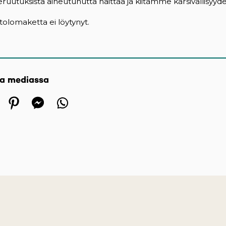
utuksista aiheutunutta haittaa ja kiitämme kärsivällisyydes
olomaketta ei löytynyt.
sa mediassa
 in a new tab)
ens in a new tab)
(opens in a new tab)
(opens in a new tab)
(opens in a new tab