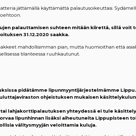
atteria jättämällä käyttämättä palautusoikeuttasi. Sydämellin
toehtoon.
ppujen palauttamisen suhteen mitään kiirettä, sillä voit 
oituksen 31.12.2020 saakka.
akkeet mahdollisimman pian, mutta huomioithan että as
ellisessa tilanteessa ruuhkautunut.
ksissa pidätämme lipunmyyntijärjestelmämme Lippu.
 kuluttajaviraston ohjeistuksen mukaisen käsittelykulun
.
 tai lahjakorttipalautuksen yhteydessä ei tule käsittel
korvaa lipunhinnan lisäksi aiheutuneita Lippupisteen to
lisia välitysmyyjän veloittamia kuluja.