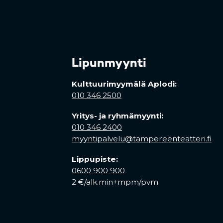
Lipunmyynti
Kulttuurimyymälä Aplodi:
010 346 2500
Yritys- ja ryhmämyynti:
010 346 2400
myyntipalvelu@tampereenteatteri.fi
Lippupiste:
0600 900 900
2 €/alk.min+mpm/pvm