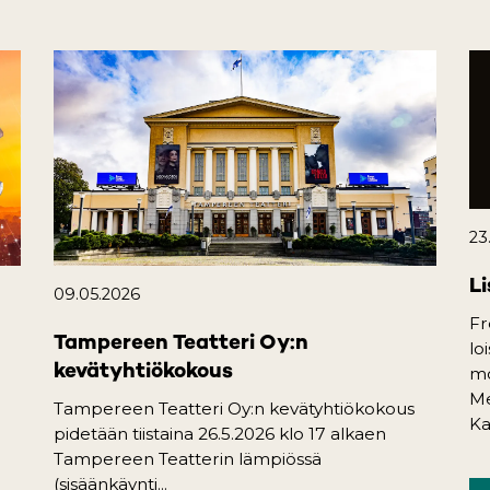
23
Li
09.05.2026
Fr
Tampereen Teatteri Oy:n
lo
kevätyhtiökokous
mo
Me
Tampereen Teatteri Oy:n kevätyhtiökokous
Ka
pidetään tiistaina 26.5.2026 klo 17 alkaen
Tampereen Teatterin lämpiössä
(sisäänkäynti...