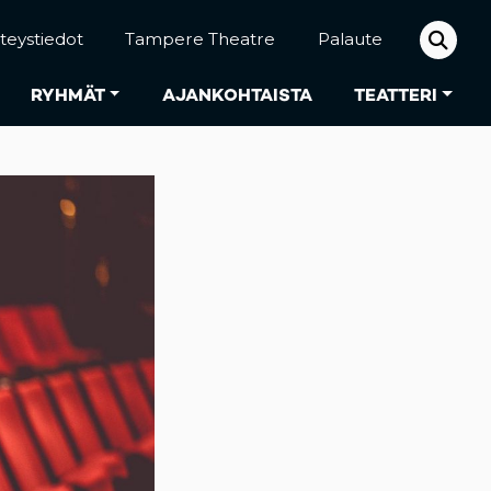
teystiedot
Tampere Theatre
Palaute
RYHMÄT
AJANKOHTAISTA
TEATTERI