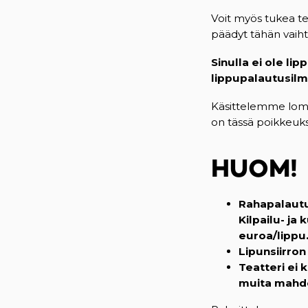
Voit myös tukea te
päädyt tähän vaih
Sinulla ei ole li
lippupalautusilm
Käsittelemme lom
on tässä poikkeuks
HUOM!
Rahapalautu
Kilpailu- ja
euroa/lippu
Lipunsiirron
Teatteri ei 
muita mahdol