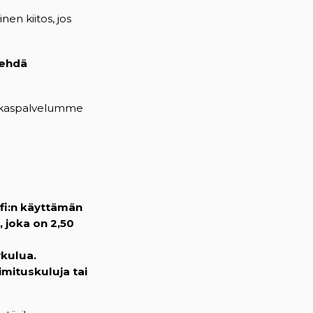
en kiitos, jos
tehdä
iakaspalvelumme
fi:n käyttämän
, joka on 2,50
ykulua.
imituskuluja tai