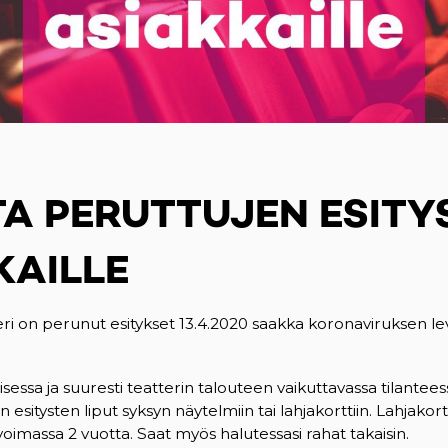
TA PERUTTUJEN ESITY
KAILLE
i on perunut esitykset 13.4.2020 saakka koronaviruksen le
isessa ja suuresti teatterin talouteen vaikuttavassa tilante
n esitysten liput syksyn näytelmiin tai lahjakorttiin. Lahjakort
voimassa 2 vuotta. Saat myös halutessasi rahat takaisin.