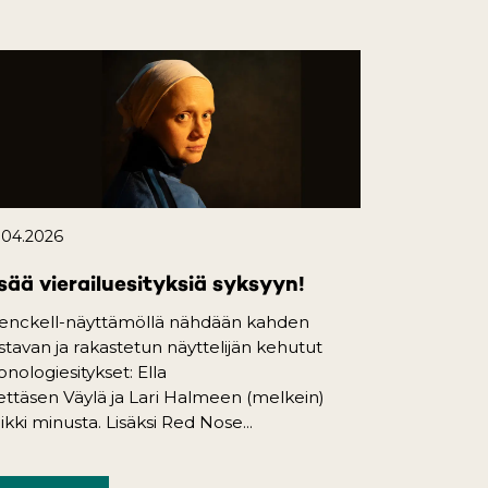
.04.2026
sää vierailuesityksiä syksyyn!
enckell-näyttämöllä nähdään kahden
istavan ja rakastetun näyttelijän kehutut
nologiesitykset: Ella
ttäsen Väylä ja Lari Halmeen (melkein)
ikki minusta. Lisäksi Red Nose...