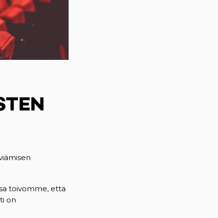
STEN
viämisen
essa toivomme, että
ti on