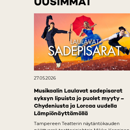
UUSIMMAT
27.05.2026
Musikaalin Laulavat sadepisarat
syksyn lipuista jo puolet myyty –
Chydeniusta ja Lorcaa uudella
Lämpiönäyttämöllä
Tampereen Teatterin näytäntökauden