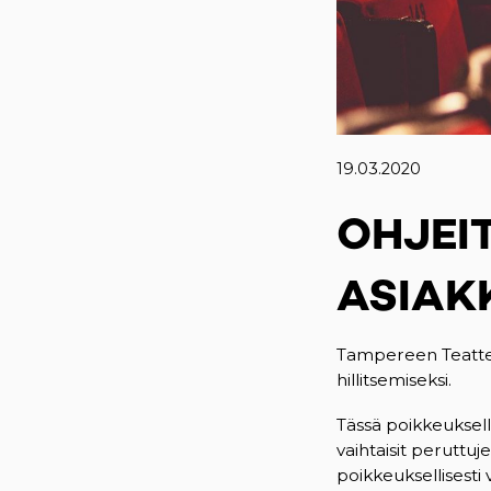
19.03.2020
OHJEI
ASIAK
Tampereen Teatter
hillitsemiseksi.
Tässä poikkeuksell
vaihtaisit peruttuje
poikkeuksellisesti 