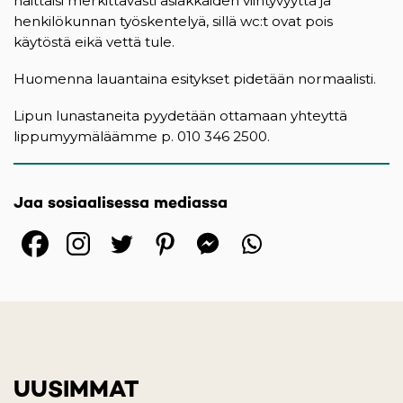
haittaisi merkittävästi asiakkaiden viihtyvyyttä ja
henkilökunnan työskentelyä, sillä wc:t ovat pois
käytöstä eikä vettä tule.
Huomenna lauantaina esitykset pidetään normaalisti.
Lipun lunastaneita pyydetään ottamaan yhteyttä
lippumyymäläämme p. 010 346 2500.
Jaa sosiaalisessa mediassa
(opens in a new tab)
(opens in a new tab)
(opens in a new ta
(opens in a 
(opens in
UUSIMMAT