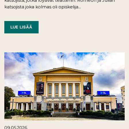
katsojista, jotka löysivät teatteriin. Romeon ja Julian
katsojista joka kolmas oli opiskelija...
LUE LISÄÄ
09.05.2026