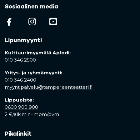
Sosiaalinen media
(opens in a new tab)
(opens in a new tab)
(opens in a new ta
Lipunmyynti
Kulttuurimyymälä Aplodi:
010 346 2500
Yritys- ja ryhmämyynti:
010 346 2400
myyntipalvelu@tampereenteatteri.fi
Lippupiste:
0600 900 900
2 €/alk.min+mpm/pvm
Pikalinkit