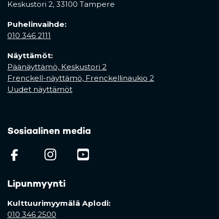
Keskustori 2,
33100 Tampere
Puhelinvaihde:
010 346 2111
Näyttämöt:
Päänäyttämö, Keskustori 2
Frenckell-näyttämö, Frenckellinaukio 2
Uudet näyttämöt
Sosiaalinen media
(opens in a new tab)
(opens in a new tab)
(opens in a new ta
Lipunmyynti
Kulttuurimyymälä Aplodi:
010 346 2500