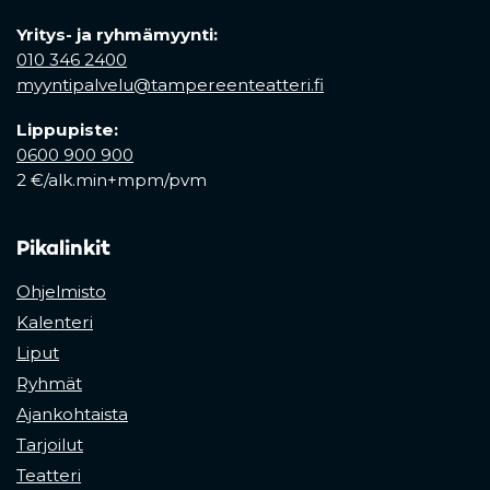
Yritys- ja ryhmämyynti:
010 346 2400
myyntipalvelu@tampereenteatteri.fi
Lippupiste:
0600 900 900
2 €/alk.min+mpm/pvm
Pikalinkit
Ohjelmisto
Kalenteri
Liput
Ryhmät
Ajankohtaista
Tarjoilut
Teatteri