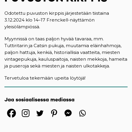
Odotettu puvuston kirppis järjestetään tiistaina
3.12.2024 klo 14–17 Frenckell-näyttämön
yleisölämpiössä.
Myynnissä on taas paljon hyvää tavaraa, mm.
Tuttiritarin ja Catsin pukuja, muutamia eläinhahmoja,
paljon hattuja, kenkiä, historiallisia vaatteita, miesten
vintagepukuja, kauluspaitoja, naisten mekkoja, hameita
ja puseroja sekä miesten ja naisten ulkotakkeja.
Tervetuloa tekemään upeita löytöjä!
Jaa sosiaalisessa mediassa
(opens in a new tab)
(opens in a new tab)
(opens in a new ta
(opens in a 
(opens in