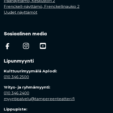
Päänäyttämö, Keskustori 2
Frenckell-näyttämö, Frenckellinaukio 2
Uudet näyttämöt
Sosiaalinen media
(opens in a new tab)
(opens in a new tab)
(opens in a new ta
Lipunmyynti
Kulttuurimyymälä Aplodi:
010 346 2500
Yritys- ja ryhmämyynti:
010 346 2400
myyntipalvelu@tampereenteatteri.fi
Lippupiste: