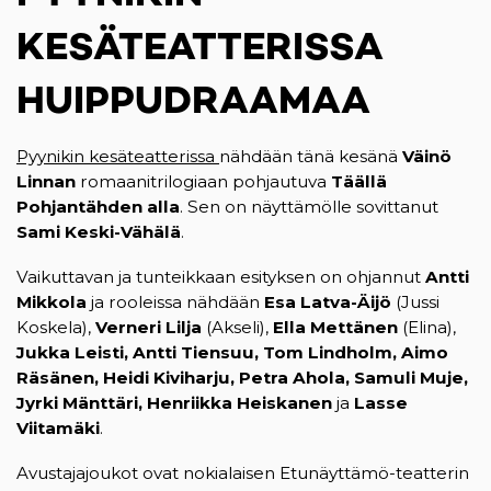
KESÄTEATTERISSA
HUIPPUDRAAMAA
Pyynikin kesäteatterissa
nähdään tänä kesänä
Väinö
Linnan
romaanitrilogiaan pohjautuva
Täällä
Pohjantähden alla
. Sen on näyttämölle sovittanut
Sami Keski-Vähälä
.
Vaikuttavan ja tunteikkaan esityksen on ohjannut
Antti
Mikkola
ja rooleissa nähdään
Esa Latva-Äijö
(Jussi
Koskela),
Verneri Lilja
(Akseli),
Ella Mettänen
(Elina),
Jukka Leisti, Antti Tiensuu, Tom Lindholm, Aimo
Räsänen, Heidi Kiviharju, Petra Ahola, Samuli Muje,
Jyrki Mänttäri, Henriikka Heiskanen
ja
Lasse
Viitamäki
.
Avustajajoukot ovat nokialaisen Etunäyttämö-teatterin