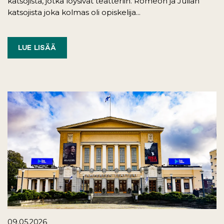
katsojista, jotka löysivät teatteriin. Romeon ja Julian
katsojista joka kolmas oli opiskelija...
LUE LISÄÄ
09.05.2026