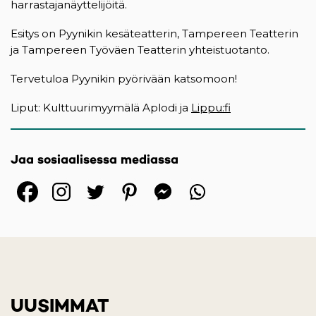
harrastajanäyttelijöitä.
Esitys on Pyynikin kesäteatterin, Tampereen Teatterin
ja Tampereen Työväen Teatterin yhteistuotanto.
Tervetuloa Pyynikin pyörivään katsomoon!
Liput: Kulttuurimyymälä Aplodi ja
Lippu:fi
Jaa sosiaalisessa mediassa
(opens in a new tab)
(opens in a new tab)
(opens in a new ta
(opens in a 
(opens in
UUSIMMAT