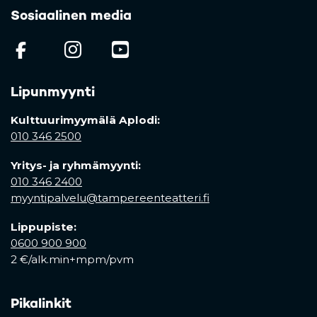
Sosiaalinen media
(opens in a new tab)
(opens in a new tab)
(opens in a new ta
Lipunmyynti
Kulttuurimyymälä Aplodi:
010 346 2500
Yritys- ja ryhmämyynti:
010 346 2400
myyntipalvelu@tampereenteatteri.fi
Lippupiste:
0600 900 900
2 €/alk.min+mpm/pvm
Pikalinkit