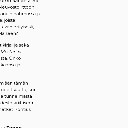
kkoromaaneista. Se
 Neuvostoliittoon
landin hahmossa ja
 joista
van erityisesti,
laiseen?
irjailija sekä
n
Mestari ja
ista. Onko
kaansa ja
ilmiään tämän
todellisuutta, kun
kua tunnelmasta
desta kriittiseen,
hetket Pontius
aja
Teppo