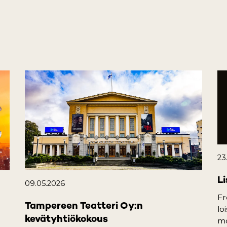
23
Li
09.05.2026
Fr
Tampereen Teatteri Oy:n
lo
kevätyhtiökokous
mo