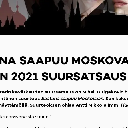
NA SAAPUU MOSKOV
N 2021 SUURSATSAUS
rin kevätkauden suursatsaus on Mihail Bulgakovin his
anttinen suurteos
Saatana saapuu Moskovaan
. Sen kakso
änäyttämöllä. Suurteoksen ohjaa Antti Mikkola (mm.
Huo
lemansynneistä suurin.”