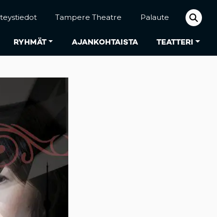
teystiedot
Tampere Theatre
Palaute
RYHMÄT
AJANKOHTAISTA
TEATTERI