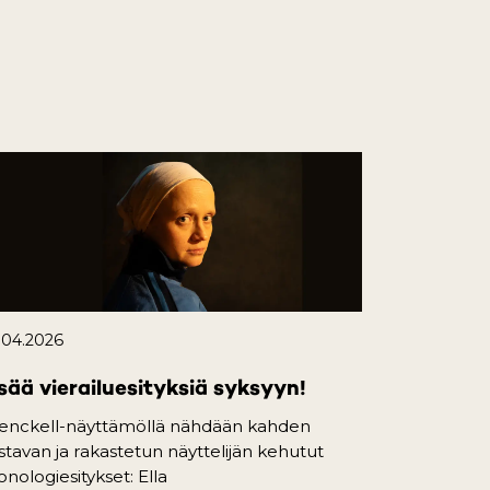
.04.2026
sää vierailuesityksiä syksyyn!
enckell-näyttämöllä nähdään kahden
istavan ja rakastetun näyttelijän kehutut
nologiesitykset: Ella