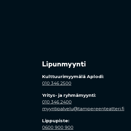
Lipunmyynti
Kulttuurimyymälä Aplodi:
010 346 2500
Yritys- ja ryhmämyynti:
010 346 2400
myyntipalvelu@tampereenteatteri.fi
Lippupiste:
0600 900 900