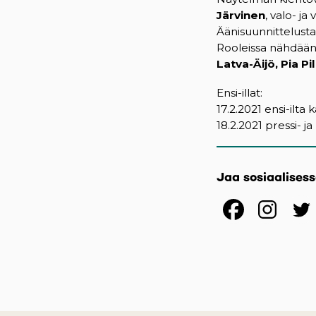
Järvinen
, valo- ja
Äänisuunnittelust
Rooleissa nähdään
Latva-Äijö, Pia Pi
Ensi-illat:
17.2.2021 ensi-ilta k
18.2.2021 pressi- ja
Jaa sosiaalises
(opens
(op