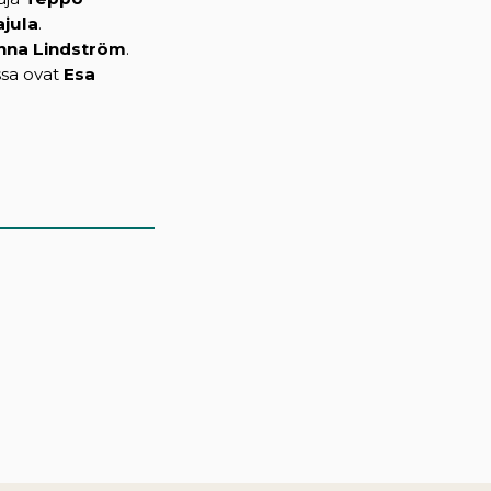
ajula
.
nna Lindström
.
ssa ovat
Esa
)