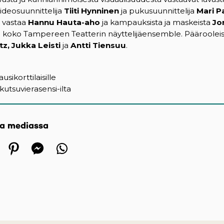
 videosuunnittelija
Tiiti Hynninen
ja pukusuunnittelija
Mari P
a vastaa
Hannu Hauta-aho
ja
kampauksista ja maskeista
Jo
 koko Tampereen Teatterin näyttelijäensemble. Pääroolei
ltz, Jukka Leisti
ja
Antti Tiensuu
.
ausikorttilaisille
 kutsuvierasensi-ilta
sa mediassa
 in a new tab)
ens in a new tab)
(opens in a new tab)
(opens in a new tab)
(opens in a new tab