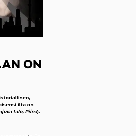
AAN ON
toriallinen,
isensi-ilta on
juva talo, Piina
).