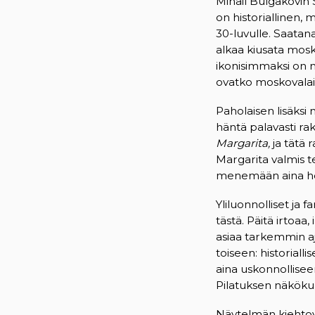
Mihail Bulgakovin
on historiallinen, 
30-luvulle. Saata
alkaa kiusata mosk
ikonisimmaksi on n
ovatko moskovalai
Paholaisen lisäksi 
häntä palavasti r
Margarita,
ja tätä 
Margarita valmis 
menemään aina hel
Yliluonnolliset ja
tästä. Päitä irtoaa
asiaa tarkemmin aj
toiseen: historiall
aina uskonnollisee
Pilatuksen näköku
Näytelmän kiehtova