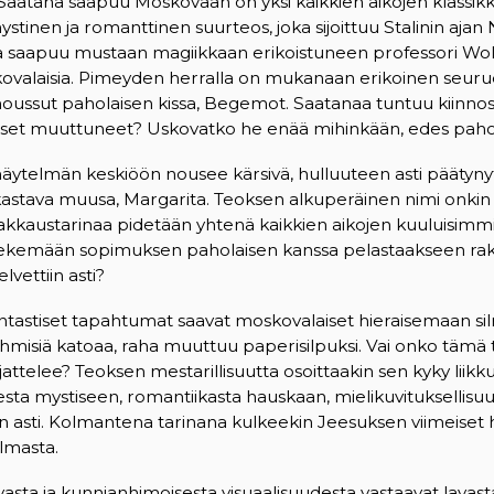
 Saatana saapuu Moskovaan on yksi kaikkien aikojen klassi
mystinen ja romanttinen suurteos, joka sijoittuu Stalinin ajan
na saapuu mustaan magiikkaan erikoistuneen professori Wo
ovalaisia. Pimeyden herralla on mukanaan erikoinen seurue,
oussut paholaisen kissa, Begemot. Saatanaa tuntuu kiinnosta
set muuttuneet? Uskovatko he enää mihinkään, edes paho
näytelmän keskiöön nousee kärsivä, hulluuteen asti päätynyt k
akastava muusa, Margarita. Teoksen alkuperäinen nimi onki
rakkaustarinaa pidetään yhtenä kaikkien aikojen kuuluisimm
tekemään sopimuksen paholaisen kanssa pelastaakseen rak
vettiin asti?
 fantastiset tapahtumat saavat moskovalaiset hieraisemaan s
, ihmisiä katoaa, raha muuttuu paperisilpuksi. Vai onko tämä 
attelee? Teoksen mestarillisuutta osoittaakin sen kyky liik
isesta mystiseen, romantiikasta hauskaan, mielikuvituksellisuu
n asti. Kolmantena tarinana kulkeekin Jeesuksen viimeiset 
lmasta.
sta ja kunnianhimoisesta visuaalisuudesta vastaavat lavast