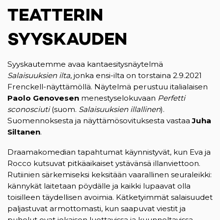
TEATTERIN
SYYSKAUDEN
Syyskautemme avaa kantaesitysnäytelmä
Salaisuuksien ilta
, jonka ensi-ilta on torstaina 2.9.2021
Frenckell-näyttämöllä. Näytelmä perustuu italialaisen
Paolo Genovesen
menestyselokuvaan
Perfetti
sconosciuti
(suom.
Salaisuuksien illallinen
).
Suomennoksesta ja näyttämösovituksesta vastaa
Juha
Siltanen
.
Draamakomedian tapahtumat käynnistyvät, kun Eva ja
Rocco kutsuvat pitkäaikaiset ystävänsä illanviettoon.
Rutiinien särkemiseksi keksitään vaarallinen seuraleikki:
kännykät laitetaan pöydälle ja kaikki lupaavat olla
toisilleen täydellisen avoimia. Kätketyimmät salaisuudet
paljastuvat armottomasti, kun saapuvat viestit ja
puhelut ovat jokaisen luettavissa ja kuunneltavissa.