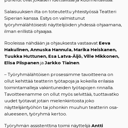
Salaisuuksien ilta on toteutettu yhteistyössä Teatteri
Siperian kanssa. Esitys on valmistunut
työryhmälähtöisesti näyttelijöiden yhdessä ohjaamana,
ilman erillistä ohjaajaa.
Rooleissa nähdään ja ohjauksesta vastaavat
Eeva
Hakulinen, Annuska Hannula, Marika Heiskanen,
Tuukka Huttunen, Esa Latva-Äijö, Ville Mikkonen,
Elisa Piispanen
ja
Jarkko Tiainen
.
– Työryhmälähtöisen prosessimme tavoitteena on
ollut kehittää teatterin työtapoja ja kokeilla erilaisia
toimintamalleja vakiintuneiden työtapojen rinnalla.
Tavoitteenamme on ollut myös selvittää, tuottavatko
uudet työtavat jotain mielenkiintoista joko
näyttelijäntyöhön tai johonkin muuhun teatterin osa-
alueeseen, työryhmä kertoo.
Työryhmän assistenttina toimii näyttelijä
Antti