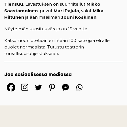
Tiensuu
. Lavastuksen on suunnitellut
Mikko
Saastamoinen
, puvut
Mari Pajula
, valot
Mika
Hiltunen
ja äänimaailman
Jouni Koskinen
.
Näytelmän suositusikäraja on 15 vuotta.
Katsomoon otetaan enintään 100 katsojaa eli alle
puolet normaalista. Tutustu teatterin
turvallisuusohjeistukseen.
Jaa sosiaalisessa mediassa
(opens in a new tab)
(opens in a new tab)
(opens in a new ta
(opens in a 
(opens in