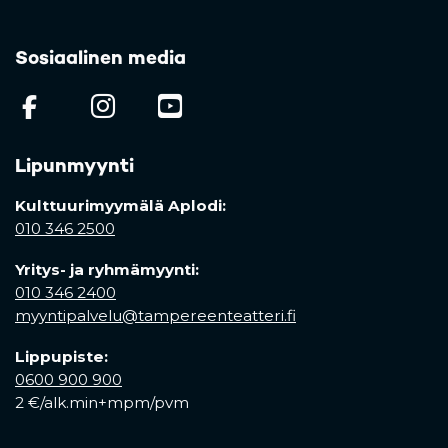
Sosiaalinen media
(opens in a new tab)
(opens in a new tab)
(opens in a new ta
Lipunmyynti
Kulttuurimyymälä Aplodi:
010 346 2500
Yritys- ja ryhmämyynti:
010 346 2400
myyntipalvelu@tampereenteatteri.fi
Lippupiste:
0600 900 900
2 €/alk.min+mpm/pvm