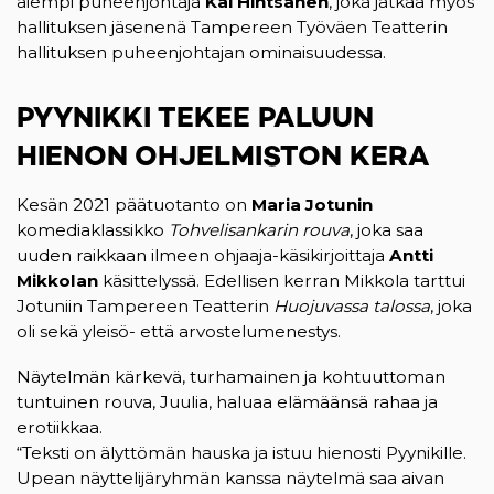
aiempi puheenjohtaja
Kai Hintsanen
, joka jatkaa myös
hallituksen jäsenenä Tampereen Työväen Teatterin
hallituksen puheenjohtajan ominaisuudessa.
PYYNIKKI TEKEE PALUUN
HIENON OHJELMISTON KERA
Kesän 2021 päätuotanto on
Maria Jotunin
komediaklassikko
Tohvelisankarin rouva
, joka saa
uuden raikkaan ilmeen ohjaaja-käsikirjoittaja
Antti
Mikkolan
käsittelyssä. Edellisen kerran Mikkola tarttui
Jotuniin Tampereen Teatterin
Huojuvassa talossa
, joka
oli sekä yleisö- että arvostelumenestys.
Näytelmän kärkevä, turhamainen ja kohtuuttoman
tuntuinen rouva, Juulia, haluaa elämäänsä rahaa ja
erotiikkaa.
“Teksti on älyttömän hauska ja istuu hienosti Pyynikille.
Upean näyttelijäryhmän kanssa näytelmä saa aivan