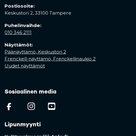
Postiosoite:
Keskustori 2,
33100 Tampere
Puhelinvaihde:
010 346 2111
Näyttämöt:
Päänäyttämö, Keskustori 2
Frenckell-näyttämö, Frenckellinaukio 2
Uudet näyttämöt
Sosiaalinen media
(opens in a new tab)
(opens in a new tab)
(opens in a new ta
Lipunmyynti