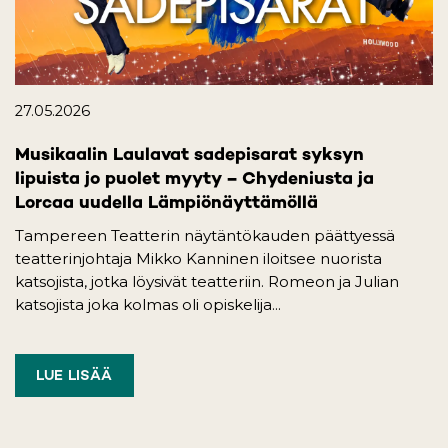
27.05.2026
Musikaalin Laulavat sadepisarat syksyn
lipuista jo puolet myyty – Chydeniusta ja
Lorcaa uudella Lämpiönäyttämöllä
Tampereen Teatterin näytäntökauden päättyessä
teatterinjohtaja Mikko Kanninen iloitsee nuorista
katsojista, jotka löysivät teatteriin. Romeon ja Julian
katsojista joka kolmas oli opiskelija...
LUE LISÄÄ