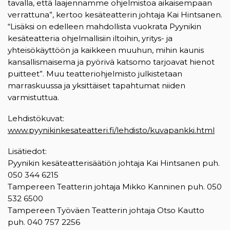
tavalla, että laajennamme ohjelmistoa aikaisempaan
verrattuna”, kertoo kesäteatterin johtaja Kai Hintsanen.
“Lisäksi on edelleen mahdollista vuokrata Pyynikin
kesäteatteria ohjelmallisiin iltoihin, yritys- ja
yhteisökäyttöön ja kaikkeen muuhun, mihin kaunis
kansallismaisema ja pyörivä katsomo tarjoavat hienot
puitteet”. Muu teatteriohjelmisto julkistetaan
marraskuussa ja yksittäiset tapahtumat niiden
varmistuttua.
Lehdistökuvat:
www.pyynikinkesateatteri.fi/lehdisto/kuvapankki.html
Lisätiedot:
Pyynikin kesäteatterisäätiön johtaja Kai Hintsanen puh.
050 344 6215
Tampereen Teatterin johtaja Mikko Kanninen puh. 050
532 6500
Tampereen Työväen Teatterin johtaja Otso Kautto
puh. 040 757 2256