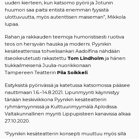
uuden kierteen, kun katsomo pyörii ja Jotunin
huumori saa paitsi entistä enemmän fyysistä
ulottuvuutta, myös autenttisen maiseman”, Mikkola
lupaa.
Rahan ja rakkauden teemoja humoristisesti ruotiva
teos on hersyvän hauska ja moderni. Pyynikin
kesäteatterissa tohvelisankari Aadolfina nähdään
itseoikeutetusti rakastettu
Tom Lindholm
ja hänen
tiukkailmeisenä Juulia-nuorikkonaan
Tampereen Teatterin
Piia Soikkeli
.
Esityksistä pyörivässä ja katetussa katsomossa pääsee
nauttimaan 1.6.–14.8.2021. Lipunmyynti käynnistyy
tänään keskiviikkona Pyynikin kesäteatterin
ryhmämyynnissä ja Kulttuurimyymälä Aplodissa.
Valtakunnallinen myynti Lippupisteen kanavissa alkaa
27.10.2020.
“Pyynikin kesäteatterin konsepti muuttuu myös sillä