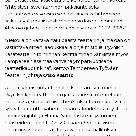
“Yhteistyön syventäminen pitkäjänteiseksi
tuotantoyhteistyöksi ja sen aktiivinen kehittäminen
vaikuttavat positiivisesti meidän kaikkien toimintaan.
Alustavia jatkosuunnitelmia on jo vuosille 2022–2025.”
“Yleisöllä on valtava halu päästä teatteriin ja meidän on
vastattava siihen laadukkaalla ohjelmistolla. Pyynikin
kesäteatterin toiminnan kehittäminen vahvistaa myös
Tampereen asemaa vahvana ympärivuotisena
teatterikaupunkina”, kertoo Tampereen Työväen
Teatterin johtaja
Otso Kautto
.
Uuden yhteistuotantomallin kehittämisen ohella
Pyynikin kesäteatterin organisaatiossa toteutetaan
muutoksia, sillä vakituista henkilökuntaa on kuluvana
syksyllä jouduttu vähentämään taloudellisista syistä, ja
toiminnanjohtaja Hanna Suurhasko siirtyy uusien
haasteiden pariin 1.12.2020 alkaen. Operatiivisen
johtamisvastuun ottaa tässä vaiheessa hallituksen