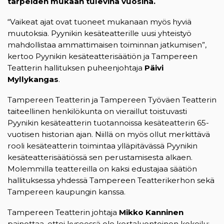
tarpeiden mukaan tulevina vuosina.
“Vaikeat ajat ovat tuoneet mukanaan myös hyviä
muutoksia. Pyynikin kesäteatterille uusi yhteistyö
mahdollistaa ammattimaisen toiminnan jatkumisen”,
kertoo Pyynikin kesäteatterisäätiön ja Tampereen
Teatterin hallituksen puheenjohtaja
Päivi
Myllykangas
.
Tampereen Teatterin ja Tampereen Työväen Teatterin
taiteellinen henkilökunta on vieraillut toistuvasti
Pyynikin kesäteatterin tuotannoissa kesäteatterin 65-
vuotisen historian ajan. Niillä on myös ollut merkittävä
rooli kesäteatterin toimintaa ylläpitävässä Pyynikin
kesäteatterisäätiössä sen perustamisesta alkaen.
Molemmilla teattereilla on kaksi edustajaa säätiön
hallituksessa yhdessä Tampereen Teatterikerhon sekä
Tampereen kaupungin kanssa.
Tampereen Teatterin johtaja
Mikko Kanninen
painottaa, ettei kyseessä ole kertaluontoinen kokeilu: