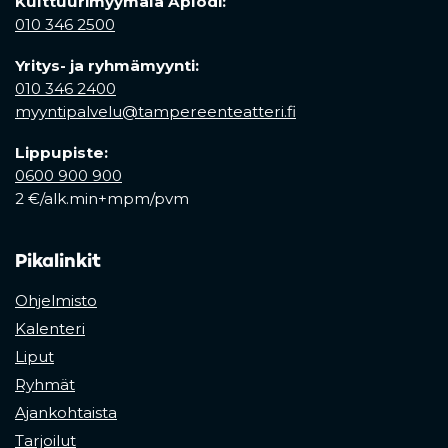
Kulttuurimyymälä Aplodi:
010 346 2500
Yritys- ja ryhmämyynti:
010 346 2400
myyntipalvelu@tampereenteatteri.fi
Lippupiste:
0600 900 900
2 €/alk.min+mpm/pvm
Pikalinkit
Ohjelmisto
Kalenteri
Liput
Ryhmät
Ajankohtaista
Tarjoilut