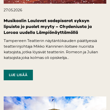
27.05.2026
Musikaalin Laulavat sadepisarat syksyn
lipuista jo puolet myyty – Chydeniusta ja
Lorcaa uudella Lämpiönäyttämöllä
Tampereen Teatterin näytäntökauden päättyessä
teatterinjohtaja Mikko Kanninen iloitsee nuorista
katsojista, jotka löysivät teatteriin. Romeon ja Julian
katsojista joka kolmas oli opiskelija...
LUE LISÄÄ