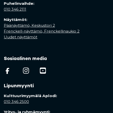
Puhelinvaihde:
010 346 2111
Näyttämöt:
Päänäyttämö, Keskustori 2
Frenckell-näyttämö, Frenckellinaukio 2
Uudet näyttämöt
Sosiaalinen media
(opens in a new tab)
(opens in a new tab)
(opens in a new ta
Lipunmyynti
Kulttuurimyymälä Aplodi:
010 346 2500
Yritys- ja ryhmämyynti: