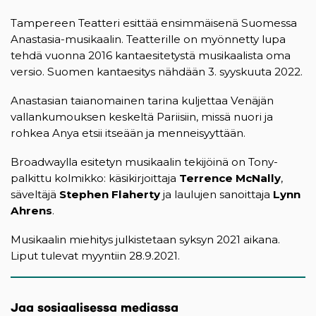
Tampereen Teatteri esittää ensimmäisenä Suomessa
Anastasia-musikaalin. Teatterille on myönnetty lupa
tehdä vuonna 2016 kantaesitetystä musikaalista oma
versio. Suomen kantaesitys nähdään 3. syyskuuta 2022.
Anastasian taianomainen tarina kuljettaa Venäjän
vallankumouksen keskeltä Pariisiin, missä nuori ja
rohkea Anya etsii itseään ja menneisyyttään.
Broadwaylla esitetyn musikaalin tekijöinä on Tony-
palkittu kolmikko: käsikirjoittaja
Terrence McNally
,
säveltäjä
Stephen Flaherty
ja laulujen sanoittaja
Lynn
Ahrens
.
Musikaalin miehitys julkistetaan syksyn 2021 aikana.
Liput tulevat myyntiin 28.9.2021.
Jaa sosiaalisessa mediassa