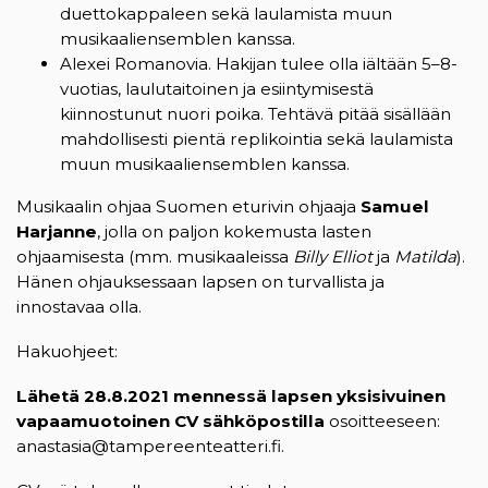
duettokappaleen sekä laulamista muun
musikaaliensemblen kanssa.
Alexei Romanovia. Hakijan tulee olla iältään 5–8-
vuotias, laulutaitoinen ja esiintymisestä
kiinnostunut nuori poika. Tehtävä pitää sisällään
mahdollisesti pientä replikointia sekä laulamista
muun musikaaliensemblen kanssa.
Musikaalin ohjaa Suomen eturivin ohjaaja
Samuel
Harjanne
, jolla on paljon kokemusta lasten
ohjaamisesta (mm. musikaaleissa
Billy Elliot
ja
Matilda
).
Hänen ohjauksessaan lapsen on turvallista ja
innostavaa olla.
Hakuohjeet:
Lähetä 28.8.2021 mennessä lapsen yksisivuinen
vapaamuotoinen CV sähköpostilla
osoitteeseen:
anastasia@tampereenteatteri.fi.