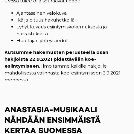
CV:ssä tulee olla seuraavat tiedot:
Ajantasainen valokuva
Ikä ja pituus hakuhetkellä
Lyhyt kuvaus esiintymiskokemuksesta ja
harrastuksista
Huoltajan yhteystiedot
Kutsumme hakemusten perusteella osan
hakijoista 22.9.2021 pidettävään koe-
esiintymiseen.
Ilmoitamme kaikille hakijoille
mahdollisesta valinnasta koe-esiintymiseen 3.9.2021
mennessä.
ANASTASIA-MUSIKAALI
NÄHDÄÄN ENSIMMÄISTÄ
KERTAA SUOMESSA