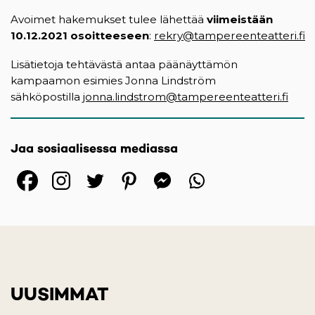
Avoimet hakemukset tulee lähettää
viimeistään
10.12.2021 osoitteeseen
:
rekry@tampereenteatteri.fi
Lisätietoja tehtävästä antaa päänäyttämön
kampaamon esimies Jonna Lindström
sähköpostilla
jonna.lindstrom@tampereenteatteri.fi
Jaa sosiaalisessa mediassa
(opens in a new tab)
(opens in a new tab)
(opens in a new ta
(opens in a 
(opens in
UUSIMMAT