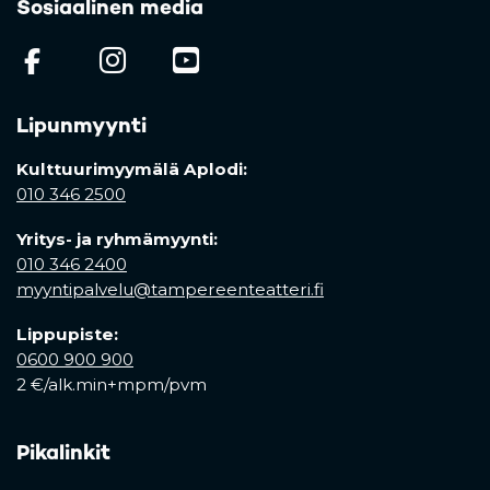
Sosiaalinen media
(opens in a new tab)
(opens in a new tab)
(opens in a new ta
Lipunmyynti
Kulttuurimyymälä Aplodi:
010 346 2500
Yritys- ja ryhmämyynti:
010 346 2400
myyntipalvelu@tampereenteatteri.fi
Lippupiste:
0600 900 900
2 €/alk.min+mpm/pvm
Pikalinkit