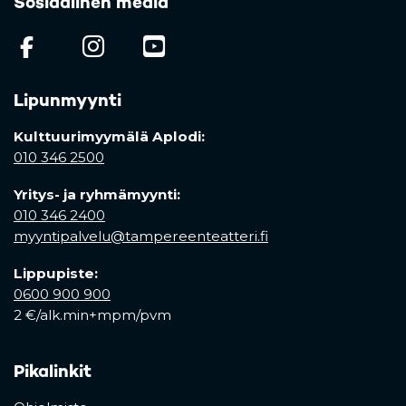
Sosiaalinen media
(opens in a new tab)
(opens in a new tab)
(opens in a new ta
Lipunmyynti
Kulttuurimyymälä Aplodi:
010 346 2500
Yritys- ja ryhmämyynti:
010 346 2400
myyntipalvelu@tampereenteatteri.fi
Lippupiste:
0600 900 900
2 €/alk.min+mpm/pvm
Pikalinkit