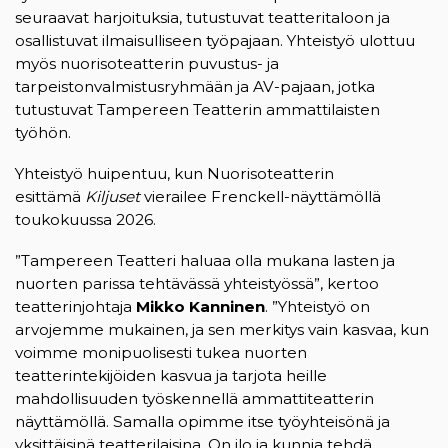
seuraavat harjoituksia, tutustuvat teatteritaloon ja
osallistuvat ilmaisulliseen työpajaan. Yhteistyö ulottuu
myös nuorisoteatterin puvustus- ja
tarpeistonvalmistusryhmään ja AV-pajaan, jotka
tutustuvat Tampereen Teatterin ammattilaisten
työhön.
Yhteistyö huipentuu, kun Nuorisoteatterin
esittämä
Kiljuset
vierailee Frenckell-näyttämöllä
toukokuussa 2026.
”Tampereen Teatteri haluaa olla mukana lasten ja
nuorten parissa tehtävässä yhteistyössä”, kertoo
teatterinjohtaja
Mikko Kanninen
. ”Yhteistyö on
arvojemme mukainen, ja sen merkitys vain kasvaa, kun
voimme monipuolisesti tukea nuorten
teatterintekijöiden kasvua ja tarjota heille
mahdollisuuden työskennellä ammattiteatterin
näyttämöllä. Samalla opimme itse työyhteisönä ja
yksittäisinä teatterilaisina. On ilo ja kunnia tehdä