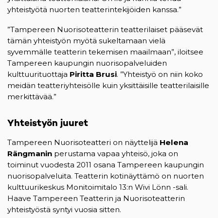
yhteistyötä nuorten teatterintekijöiden kanssa.”
”Tampereen Nuorisoteatterin teatterilaiset pääsevät
tämän yhteistyön myötä sukeltamaan vielä
syvemmälle teatterin tekemisen maailmaan”, iloitsee
Tampereen kaupungin nuorisopalveluiden
kulttuurituottaja
Piritta Brusi
. ”Yhteistyö on niin koko
meidän teatteriyhteisölle kuin yksittäisille teatterilaisille
merkittävää.”
Yhteistyön juuret
Tampereen Nuorisoteatteri on näyttelijä
Helena
Rängmanin
perustama vapaa yhteisö, joka on
toiminut vuodesta 2011 osana Tampereen kaupungin
nuorisopalveluita. Teatterin kotinäyttämö on nuorten
kulttuurikeskus Monitoimitalo 13:n Wivi Lönn -sali.
Haave Tampereen Teatterin ja Nuorisoteatterin
yhteistyöstä syntyi vuosia sitten.