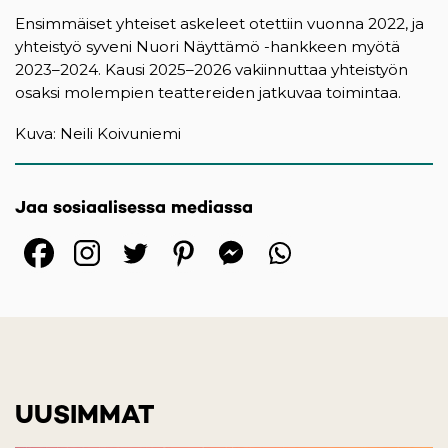
Ensimmäiset yhteiset askeleet otettiin vuonna 2022, ja
yhteistyö syveni Nuori Näyttämö -hankkeen myötä
2023–2024. Kausi 2025–2026 vakiinnuttaa yhteistyön
osaksi molempien teattereiden jatkuvaa toimintaa.
Kuva: Neili Koivuniemi
Jaa sosiaalisessa mediassa
(opens in a new tab)
(opens in a new tab)
(opens in a new ta
(opens in a 
(opens in
UUSIMMAT