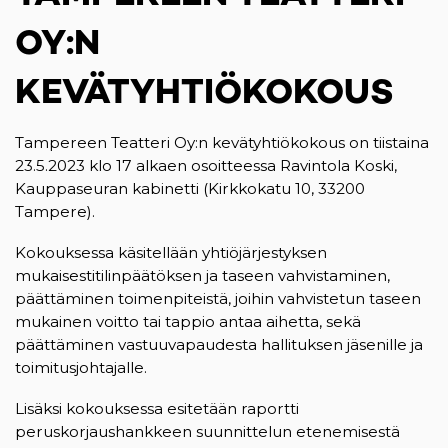
OY:N
KEVÄTYHTIÖKOKOUS
Tampereen Teatteri Oy:n kevätyhtiökokous on tiistaina
23.5.2023 klo 17 alkaen osoitteessa Ravintola Koski,
Kauppaseuran kabinetti (Kirkkokatu 10, 33200
Tampere).
Kokouksessa käsitellään yhtiöjärjestyksen
mukaisestitilinpäätöksen ja taseen vahvistaminen,
päättäminen toimenpiteistä, joihin vahvistetun taseen
mukainen voitto tai tappio antaa aihetta, sekä
päättäminen vastuuvapaudesta hallituksen jäsenille ja
toimitusjohtajalle.
Lisäksi kokouksessa esitetään raportti
peruskorjaushankkeen suunnittelun etenemisestä