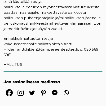
sekä käsitellään esitys
hallitukselle edelleen myönnettävästä valtuutuksesta
päättää määräajaksi maksettavasta palkkiosta
hallituksen puheenjohtajalle ja/tai hallituksen jäsenelle
peruskorjaushankkeesta aiheutuvan ylimääräisen työn
ja merkittävän ajankäytön vuoksi.
Ennakkoilmoittautumiset ja
kokousmateriaalit: hallintojohtaja Antti
Hildén,
antti.hilden@tampereenteatteri.fi
, p. 050 569
6981.
HALLITUS
Jaa sosiaalisessa mediassa
(opens in a new tab)
(opens in a new tab)
(opens in a new ta
(opens in a 
(opens in