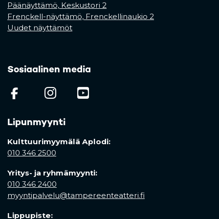
Päänäyttämö, Keskustori 2
Frenckell-näyttämö, Frenckellinaukio 2
Uudet näyttämöt
Sosiaalinen media
(opens in a new tab)
(opens in a new tab)
(opens in a new ta
Lipunmyynti
Kulttuurimyymälä Aplodi:
010 346 2500
Yritys- ja ryhmämyynti:
010 346 2400
myyntipalvelu@tampereenteatteri.fi
Lippupiste: