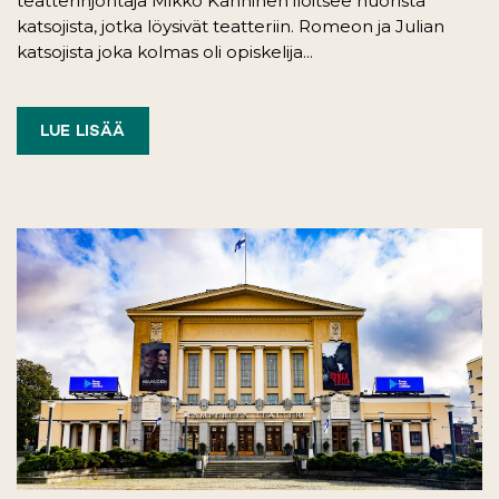
teatterinjohtaja Mikko Kanninen iloitsee nuorista
katsojista, jotka löysivät teatteriin. Romeon ja Julian
katsojista joka kolmas oli opiskelija...
LUE LISÄÄ