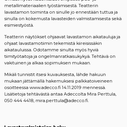
metallimateriaalien työstämisestä. Teatterin
lavastamon toiminta on sinulle jo ennestään tuttua ja
sinulla on kokemusta lavasteiden valmistamisesta sekä
esimiestyöstä.
Teatterin näytökset ohjaavat lavastamon aikatauluja ja
ohjaat lavastamotiimin tekemistä kiireisissäkin
aikatauluissa. Odotamme sinulta myös hyviä
tiimityötaitoja ja ongelmanratkaisukykyä. Tehtävä on
vakituinen ja alkaa sopimuksen mukaan.
Mikäli tunnistit itsesi kuvauksesta, lähde hakuun
mukaan jättämällä hakemuksesi palkkatoiveineen
osoitteessa www.adecco.fi 14.11.2019 mennessä.
Lisätietoja tehtävästä antaa Adeccolta Mira Perttula,
050 444 4418, mira.perttula@adecco.fi.