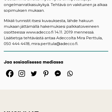
ongelmanratkaisukykyä. Tehtävä on vakituinen ja alkaa
sopimuksen mukaan.
Mikäli tunnistit itsesi kuvauksesta, lähde hakuun
mukaan jättämällä hakemuksesi palkkatoiveineen
osoitteessa www.adecco.fi 14.11. 2019 mennessä.
Lisätietoja tehtävästä antaa Adeccolta Mira Perttula,
050 444 4418, mira.perttula@adecco.fi.
Jaa sosiaalisessa mediassa
(opens in a new tab)
(opens in a new tab)
(opens in a new ta
(opens in a 
(opens in