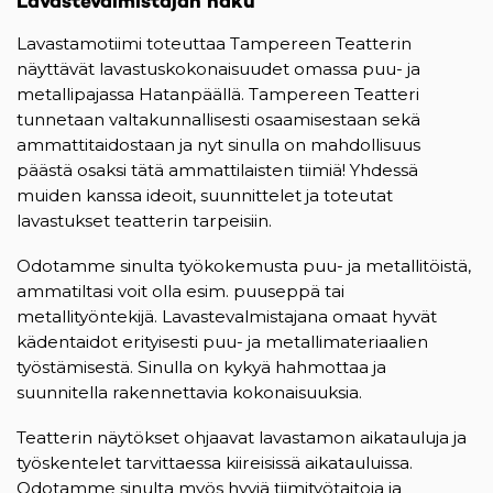
Lavastevalmistajan haku
Lavastamotiimi toteuttaa Tampereen Teatterin
näyttävät lavastuskokonaisuudet omassa puu- ja
metallipajassa Hatanpäällä. Tampereen Teatteri
tunnetaan valtakunnallisesti osaamisestaan sekä
ammattitaidostaan ja nyt sinulla on mahdollisuus
päästä osaksi tätä ammattilaisten tiimiä! Yhdessä
muiden kanssa ideoit, suunnittelet ja toteutat
lavastukset teatterin tarpeisiin.
Odotamme sinulta työkokemusta puu- ja metallitöistä,
ammatiltasi voit olla esim. puuseppä tai
metallityöntekijä. Lavastevalmistajana omaat hyvät
kädentaidot erityisesti puu- ja metallimateriaalien
työstämisestä. Sinulla on kykyä hahmottaa ja
suunnitella rakennettavia kokonaisuuksia.
Teatterin näytökset ohjaavat lavastamon aikatauluja ja
työskentelet tarvittaessa kiireisissä aikatauluissa.
Odotamme sinulta myös hyviä tiimityötaitoja ja