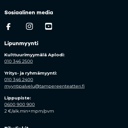
Sosiaalinen media
(opens in a new tab)
(opens in a new tab)
(opens in a new ta
Lipunmyynti
Kulttuurimyymälä Aplodi:
010 346 2500
Yritys- ja ryhmämyynti:
010 346 2400
myyntipalvelu@tampereenteatteri.fi
Lippupiste:
0600 900 900
2 €/alk.min+mpm/pvm