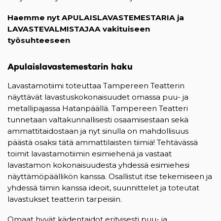
Haemme nyt APULAISLAVASTEMESTARIA ja
LAVASTEVALMISTAJAA vakituiseen
työsuhteeseen
Apulaislavastemestarin haku
Lavastamotiimi toteuttaa Tampereen Teatterin
näyttävät lavastuskokonaisuudet omassa puu- ja
metallipajassa Hatanpäällä. Tampereen Teatteri
tunnetaan valtakunnallisesti osaamisestaan sekä
ammattitaidostaan ja nyt sinulla on mahdollisuus
päästä osaksi tätä ammattilaisten tiimiä! Tehtävässä
toimit lavastamotiimin esimiehenä ja vastaat
lavastamon kokonaisuudesta yhdessä esimiehesi
näyttämöpäällikön kanssa. Osallistut itse tekemiseen ja
yhdessä tiimin kanssa ideoit, suunnittelet ja toteutat
lavastukset teatterin tarpeisiin.
Omaat hyvät kädentaidot erityisesti puu- ja