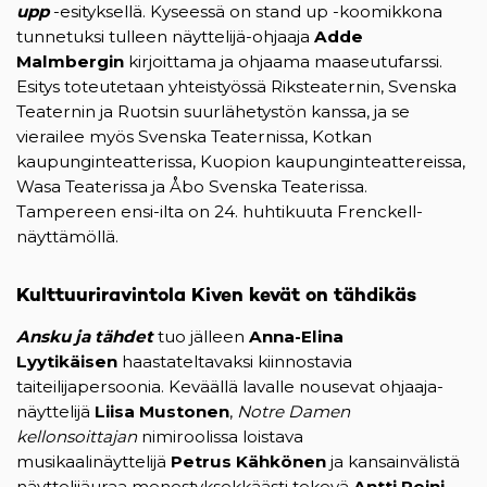
upp
-esityksellä. Kyseessä on stand up -koomikkona
tunnetuksi tulleen näyttelijä-ohjaaja
Adde
Malmbergin
kirjoittama ja ohjaama maaseutufarssi.
Esitys toteutetaan yhteistyössä Riksteaternin, Svenska
Teaternin ja Ruotsin suurlähetystön kanssa, ja se
vierailee myös Svenska Teaternissa, Kotkan
kaupunginteatterissa, Kuopion kaupunginteattereissa,
Wasa Teaterissa ja Åbo Svenska Teaterissa.
Tampereen ensi-ilta on 24. huhtikuuta Frenckell-
näyttämöllä.
Kulttuuriravintola Kiven kevät on tähdikäs
Ansku ja tähdet
tuo jälleen
Anna-Elina
Lyytikäisen
haastateltavaksi kiinnostavia
taiteilijapersoonia. Keväällä lavalle nousevat ohjaaja-
näyttelijä
Liisa Mustonen
,
Notre Damen
kellonsoittajan
nimiroolissa loistava
musikaalinäyttelijä
Petrus Kähkönen
ja kansainvälistä
näyttelijäuraa menestyksekkäästi tekevä
Antti Reini.