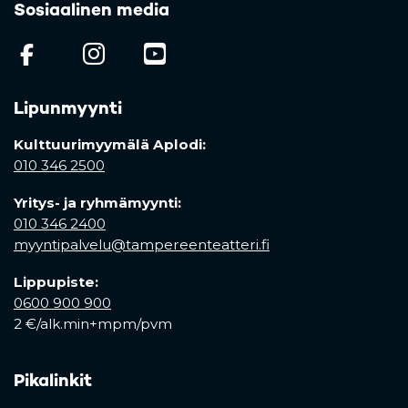
Sosiaalinen media
(opens in a new tab)
(opens in a new tab)
(opens in a new ta
Lipunmyynti
Kulttuurimyymälä Aplodi:
010 346 2500
Yritys- ja ryhmämyynti:
010 346 2400
myyntipalvelu@tampereenteatteri.fi
Lippupiste:
0600 900 900
2 €/alk.min+mpm/pvm
Pikalinkit