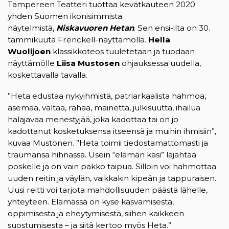
Tampereen Teatteri tuottaa kevätkauteen 2020
yhden Suomen ikonisimmista
näytelmistä,
Niskavuoren Hetan
. Sen ensi-ilta on 30.
tammikuuta Frenckell-näyttämöllä.
Hella
Wuolijoen
klassikkoteos tuuletetaan ja tuodaan
näyttämölle
Liisa Mustosen
ohjauksessa uudella,
koskettavalla tavalla.
”Heta edustaa nykyihmistä, patriarkaalista hahmoa,
asemaa, valtaa, rahaa, mainetta, julkisuutta, ihailua
halajavaa menestyjää, joka kadottaa tai on jo
kadottanut kosketuksensa itseensä ja muihin ihmisiin”,
kuvaa Mustonen. ”Heta toimii tiedostamattomasti ja
traumansa hihnassa. Usein “elämän käsi” läjähtää
poskelle ja on vain pakko taipua. Silloin voi hahmottaa
uuden reitin ja väylän, vaikkakin kipeän ja tappuraisen.
Uusi reitti voi tarjota mahdollisuuden päästä lähelle,
yhteyteen. Elämässä on kyse kasvamisesta,
oppimisesta ja eheytymisestä, siihen kaikkeen
suostumisesta – ja siitä kertoo myös Heta.”