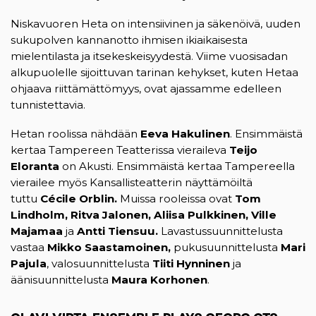
Niskavuoren Heta on intensiivinen ja säkenöivä, uuden
sukupolven kannanotto ihmisen ikiaikaisesta
mielentilasta ja itsekeskeisyydestä. Viime vuosisadan
alkupuolelle sijoittuvan tarinan kehykset, kuten Hetaa
ohjaava riittämättömyys, ovat ajassamme edelleen
tunnistettavia.
Hetan roolissa nähdään
Eeva Hakulinen
. Ensimmäistä
kertaa Tampereen Teatterissa vieraileva
Teijo
Eloranta
on Akusti. Ensimmäistä kertaa Tampereella
vierailee myös Kansallisteatterin näyttämöiltä
tuttu
Cécile Orblin.
Muissa
rooleissa
ovat
Tom
Lindholm,
Ritva Jalonen, Aliisa Pulkkinen, Ville
Majamaa
ja
Antti Tiensuu.
Lavastussuunnittelusta
vastaa
Mikko Saastamoinen,
pukusuunnittelusta
Mari
Pajula
, valosuunnittelusta
Tiiti Hynninen
ja
äänisuunnittelusta
Maura Korhonen
.