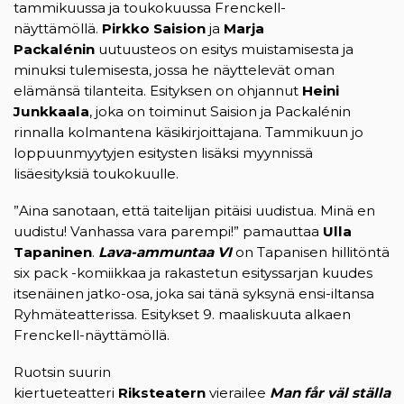
tammikuussa ja toukokuussa Frenckell-
näyttämöllä.
Pirkko Saision
ja
Marja
Packalénin
uutuusteos on esitys muistamisesta ja
minuksi tulemisesta, jossa he näyttelevät oman
elämänsä tilanteita. Esityksen on ohjannut
Heini
Junkkaala
, joka on toiminut Saision ja Packalénin
rinnalla kolmantena käsikirjoittajana. Tammikuun jo
loppuunmyytyjen esitysten lisäksi myynnissä
lisäesityksiä toukokuulle.
”Aina sanotaan, että taitelijan pitäisi uudistua. Minä en
uudistu! Vanhassa vara parempi!” pamauttaa
Ulla
Tapaninen
.
Lava-ammuntaa VI
on Tapanisen hillitöntä
six pack -komiikkaa ja rakastetun esityssarjan kuudes
itsenäinen jatko-osa, joka sai tänä syksynä ensi-iltansa
Ryhmäteatterissa. Esitykset 9. maaliskuuta alkaen
Frenckell-näyttämöllä.
Ruotsin suurin
kiertueteatteri
Riksteatern
vierailee
Man får väl ställa