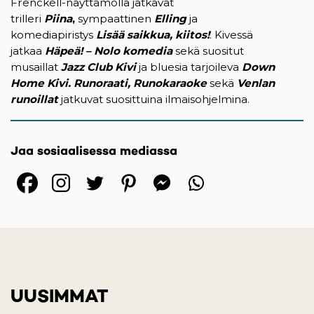
Frenckell-näyttämöllä jatkavat
trilleri
Piina
,
sympaattinen
Elling
ja
komediapiristys
Lisää saikkua, kiitos!
. Kivessä
jatkaa
Häpeä! – Nolo komedia
sekä suositut
musaillat
Jazz Club Kivi
ja bluesia tarjoileva
Down
Home Kivi. R
unoraati, Runokaraoke
sekä
Venlan
runoillat
jatkuvat suosittuina ilmaisohjelmina.
Jaa sosiaalisessa mediassa
(opens in a new tab)
(opens in a new tab)
(opens in a new ta
(opens in a 
(opens in
UUSIMMAT