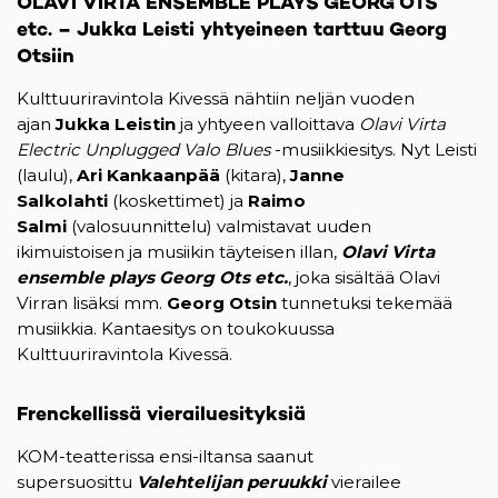
OLAVI VIRTA ENSEMBLE PLAYS GEORG OTS
etc. –
Jukka Leisti yhtyeineen tarttuu Georg
Otsiin
Kulttuuriravintola Kivessä nähtiin neljän vuoden
ajan
Jukka Leistin
ja yhtyeen valloittava
Olavi Virta
Electric Unplugged Valo Blues
-musiikkiesitys. Nyt Leisti
(laulu),
Ari Kankaanpää
(kitara),
Janne
Salkolahti
(koskettimet) ja
Raimo
Salmi
(valosuunnittelu) valmistavat uuden
ikimuistoisen ja musiikin täyteisen illan,
Olavi Virta
ensemble plays Georg Ots etc.
, joka sisältää Olavi
Virran lisäksi mm.
Georg Otsin
tunnetuksi tekemää
musiikkia. Kantaesitys on toukokuussa
Kulttuuriravintola Kivessä.
Frenckellissä vierailuesityksiä
KOM-teatterissa ensi-iltansa saanut
supersuosittu
Valehtelijan peruukki
vierailee