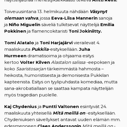
Toiveuusintana 13. helmikuuta nähdään
Väsynyt
olemaan vahva
, jossa
Eeva-Liisa Mannerin
sanoja
ja
Niño Miguelin
säveliä tulkitsevat näyttelijä
Emilia
Pokkinen
ja flamencokitaristi
Toni Jokiniitty.
Tomi Alatalo
ja
Toni Harjajärvi
vierailevat 4.
maaliskuuta
Pukkila
-esityksellään.
Juha
Hurmeen
dramatisoima ja ohjaama esitys
kertoo
Volter Kilven
Alastalon salissa
-eepoksen ja
koko
Saaristosarjan
tärkeimmästä hahmosta –
heikosta, humoristisesta ja demonisesta Pukkilan
kapteenista. Esitys on tyylipuhdasta komediaa, mutta
sana-akrobatiallaan se saattaa kampata näyttelijän
myös tragedian puolelle.
Kaj Chydenius
ja
Puntti Valtonen
esiintyvät 24.
maaliskuuta yhteisellä
Mitä meillä on
-esityksellään.
Chydeniuksen sävellykset antavat uuden elämän mm.
edesmenneen
Claes Anderssonin
Mitä meillä on
-