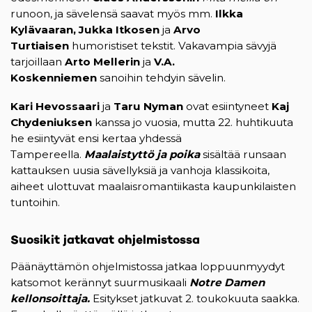
runoon, ja sävelensä saavat myös mm.
Ilkka
Kylävaaran, Jukka Itkosen
ja
Arvo
Turtiaisen
humoristiset tekstit. Vakavampia sävyjä
tarjoillaan
Arto Mellerin
ja
V.A.
Koskenniemen
sanoihin tehdyin sävelin.
Kari Hevossaari
ja
Taru Nyman
ovat esiintyneet
Kaj
Chydeniuksen
kanssa jo vuosia, mutta 22. huhtikuuta
he esiintyvät ensi kertaa yhdessä
Tampereella.
Maalaistyttö ja poika
sisältää runsaan
kattauksen uusia sävellyksiä ja vanhoja klassikoita,
aiheet ulottuvat maalaisromantiikasta kaupunkilaisten
tuntoihin.
Suosikit jatkavat ohjelmistossa
Päänäyttämön ohjelmistossa jatkaa loppuunmyydyt
katsomot kerännyt suurmusikaali
Notre Damen
kellonsoittaja.
Esitykset jatkuvat 2. toukokuuta saakka.