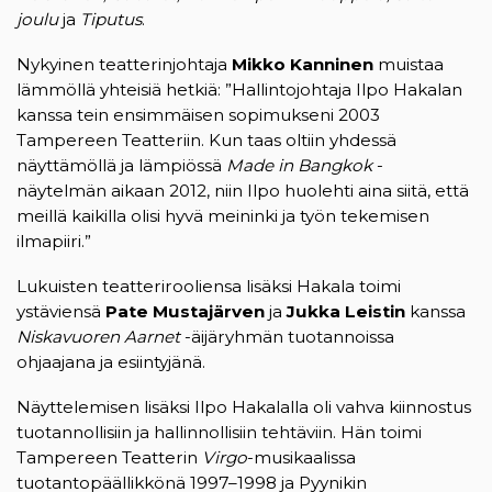
joulu
ja
Tiputus
.
Nykyinen teatterinjohtaja
Mikko Kanninen
muistaa
lämmöllä yhteisiä hetkiä: ”Hallintojohtaja Ilpo Hakalan
kanssa tein ensimmäisen sopimukseni 2003
Tampereen Teatteriin. Kun taas oltiin yhdessä
näyttämöllä ja lämpiössä
Made in Bangkok
-
näytelmän aikaan 2012, niin Ilpo huolehti aina siitä, että
meillä kaikilla olisi hyvä meininki ja työn tekemisen
ilmapiiri.”
Lukuisten teatterirooliensa lisäksi Hakala toimi
ystäviensä
Pate Mustajärven
ja
Jukka Leistin
kanssa
Niskavuoren Aarnet
-äijäryhmän tuotannoissa
ohjaajana ja esiintyjänä.
Näyttelemisen lisäksi Ilpo Hakalalla oli vahva kiinnostus
tuotannollisiin ja hallinnollisiin tehtäviin. Hän toimi
Tampereen Teatterin
Virgo
-musikaalissa
tuotantopäällikkönä 1997–1998 ja Pyynikin