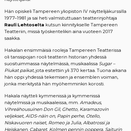
Hän opiskeli Tampereen yliopiston IV näyttelijäkurssilla
1977–1981 ja sai heti valmistuttuaan teatterinjohtaja
Rauli Lehtoselta
kutsun kiinnitykselle Tampereen
Teatteriin, missä työskentelikin aina vuoteen 2017
saakka.
Hakalan ensimmäisiä rooleja Tampereen Teatterissa
oli tanssipojan rooli teatterin historian yhdessä
suosituimmassa näytelmässä, musikaalissa
Sugar –
Piukat paikat
, jota esitettiin yli 370 kertaa. Tuona aikana
hän oppi yhdessä tekemisen ja ensemblen voiman,
jonka merkitystä hän myöhemminkin korosti.
Hakala näytteli kymmenissä ja kymmenissä
näytelmissä ja musikaaleissa, mm.
Amadeus,
Vihreähousuinen Don Gil, Ghetto, Karamazovin
veljekset, AIDS-näin on, Papin perhe, Otello,
Niskavuoren naiset, Romeo ja Julia, Albatrossi ja
Heiskanen, Cabaret, Kolmen pennin ooppera, Saiturin