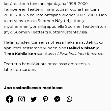
kesäteatterin toiminnanjohtajana 1998–2000.
Tampereen Teatterin hallintopäällikkönä hän toimi
2000–2003 ja hallintojohtajana vuodet 2003–2009. Hän
toimi vuosia ensin Suomen Näyttelijäliiton ja
myöhemmin työnantajapuolella Suomen Teatteriliiton
(nyk. Suomen Teatterit) luottamustehtävissä.
Hallinnollisten toimiensa ohessa Hakala näytteli koko
ajan, mm. seitsemän vuoden ajan
Heikki Vihisen
ja
Timo Kahilaisen
suositussa
Alivuokralainen
-farssissa.
Teatterin henkilökunta ottaa osaa omaisten ja
läheisten suruun.
Jaa sosiaalisessa mediassa
(opens in a new tab)
(opens in a new tab)
(opens in a new ta
(opens in a 
(opens in