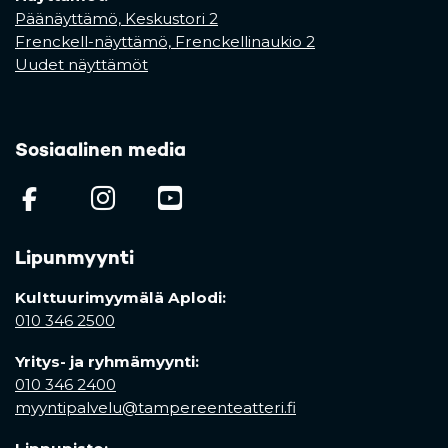
Päänäyttämö, Keskustori 2
Frenckell-näyttämö, Frenckellinaukio 2
Uudet näyttämöt
Sosiaalinen media
(opens in a new tab)
(opens in a new tab)
(opens in a new ta
Lipunmyynti
Kulttuurimyymälä Aplodi:
010 346 2500
Yritys- ja ryhmämyynti:
010 346 2400
myyntipalvelu@tampereenteatteri.fi