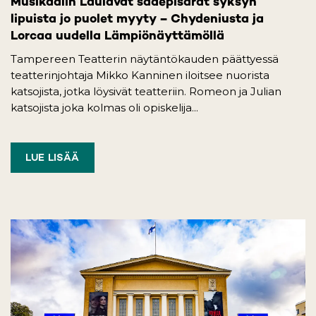
Musikaalin Laulavat sadepisarat syksyn
lipuista jo puolet myyty – Chydeniusta ja
Lorcaa uudella Lämpiönäyttämöllä
Tampereen Teatterin näytäntökauden päättyessä
teatterinjohtaja Mikko Kanninen iloitsee nuorista
katsojista, jotka löysivät teatteriin. Romeon ja Julian
katsojista joka kolmas oli opiskelija...
LUE LISÄÄ