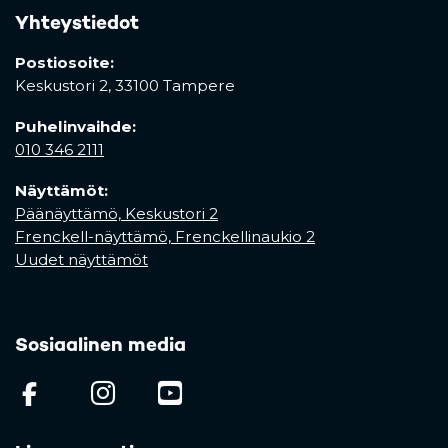
Yhteystiedot
Postiosoite:
Keskustori 2,
33100 Tampere
Puhelinvaihde:
010 346 2111
Näyttämöt:
Päänäyttämö, Keskustori 2
Frenckell-näyttämö, Frenckellinaukio 2
Uudet näyttämöt
Sosiaalinen media
(opens in a new tab)
(opens in a new tab)
(opens in a new ta