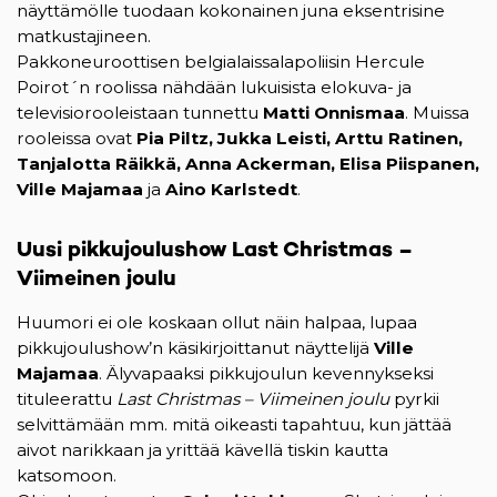
näyttämölle tuodaan kokonainen juna eksentrisine
matkustajineen.
Pakkoneuroottisen belgialaissalapoliisin Hercule
Poirot´n roolissa nähdään lukuisista elokuva- ja
televisiorooleistaan tunnettu
Matti Onnismaa
. Muissa
rooleissa ovat
Pia Piltz, Jukka Leisti, Arttu Ratinen,
Tanjalotta Räikkä, Anna Ackerman, Elisa Piispanen,
Ville Majamaa
ja
Aino Karlstedt
.
Uusi pikkujoulushow Last Christmas –
Viimeinen joulu
Huumori ei ole koskaan ollut näin halpaa, lupaa
pikkujoulushow’n käsikirjoittanut näyttelijä
Ville
Majamaa
. Älyvapaaksi pikkujoulun kevennykseksi
tituleerattu
Last Christmas – Viimeinen joulu
pyrkii
selvittämään mm. mitä oikeasti tapahtuu, kun jättää
aivot narikkaan ja yrittää kävellä tiskin kautta
katsomoon.