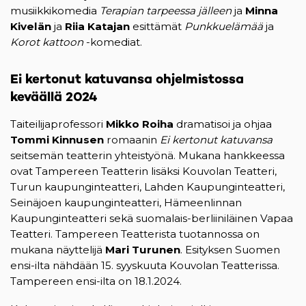
musiikkikomedia
Terapian tarpeessa jälleen
ja
Minna
Kivelän
ja
Riia Katajan
esittämät
Punkkuelämää
ja
Korot kattoon
-komediat.
Ei kertonut katuvansa ohjelmistossa
keväällä 2024
Taiteilijaprofessori
Mikko Roiha
dramatisoi ja ohjaa
Tommi Kinnusen
romaanin
Ei kertonut katuvansa
seitsemän teatterin yhteistyönä. Mukana hankkeessa
ovat Tampereen Teatterin lisäksi Kouvolan Teatteri,
Turun kaupunginteatteri, Lahden Kaupunginteatteri,
Seinäjoen kaupunginteatteri, Hämeenlinnan
Kaupunginteatteri sekä suomalais-berliiniläinen Vapaa
Teatteri. Tampereen Teatterista tuotannossa on
mukana näyttelijä
Mari Turunen
. Esityksen Suomen
ensi-ilta nähdään 15. syyskuuta Kouvolan Teatterissa.
Tampereen ensi-ilta on 18.1.2024.