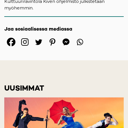
Kulttuuriravintola Kiven ohjelmisto julkistetaan
myöhemmin.
Jaa sosiaalisessa mediassa
(opens in a new tab)
(opens in a new tab)
(opens in a new ta
(opens in a 
(opens in
UUSIMMAT