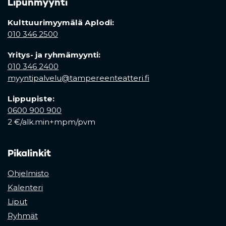
Lipunmyynti
Kulttuurimyymälä Aplodi:
010 346 2500
Yritys- ja ryhmämyynti:
010 346 2400
myyntipalvelu@tampereenteatteri.fi
Lippupiste:
0600 900 900
2 €/alk.min+mpm/pvm
Pikalinkit
Ohjelmisto
Kalenteri
Liput
Ryhmät