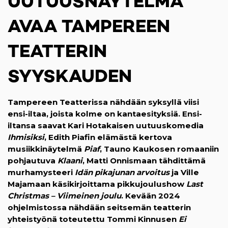
UUTUUSNÄYTELMÄ
AVAA TAMPEREEN
TEATTERIN
SYYSKAUDEN
Tampereen Teatterissa nähdään syksyllä viisi
ensi-iltaa, joista kolme on kantaesityksiä. Ensi-
iltansa saavat Kari Hotakaisen uutuuskomedia
Ihmisiksi
, Edith Piafin elämästä kertova
musiikkinäytelmä
Piaf
, Tauno Kaukosen romaaniin
pohjautuva
Klaani
, Matti Onnismaan tähdittämä
murhamysteeri
Idän pikajunan arvoitus
ja Ville
Majamaan käsikirjoittama pikkujoulushow
Last
Christmas – Viimeinen joulu
. Kevään 2024
ohjelmistossa nähdään seitsemän teatterin
yhteistyönä toteutettu Tommi Kinnusen
Ei