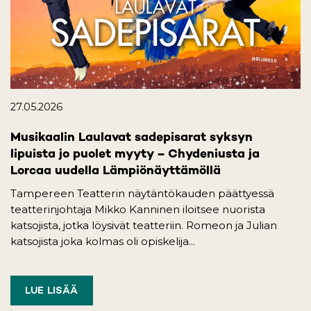
27.05.2026
Musikaalin Laulavat sadepisarat syksyn
lipuista jo puolet myyty – Chydeniusta ja
Lorcaa uudella Lämpiönäyttämöllä
Tampereen Teatterin näytäntökauden päättyessä
teatterinjohtaja Mikko Kanninen iloitsee nuorista
katsojista, jotka löysivät teatteriin. Romeon ja Julian
katsojista joka kolmas oli opiskelija...
LUE LISÄÄ