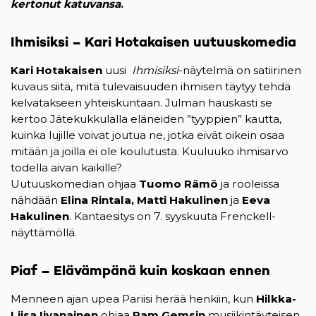
kertonut katuvansa
.
Ihmisiksi – Kari Hotakaisen uutuuskomedia
Kari Hotakaisen
uusi
Ihmisiksi
-näytelmä on satiirinen
kuvaus siitä, mitä tulevaisuuden ihmisen täytyy tehdä
kelvatakseen yhteiskuntaan. Julman hauskasti se
kertoo Jätekukkulalla eläneiden ”tyyppien” kautta,
kuinka lujille voivat joutua ne, jotka eivät oikein osaa
mitään ja joilla ei ole koulutusta. Kuuluuko ihmisarvo
todella aivan kaikille?
Uutuuskomedian ohjaa
Tuomo Rämö
ja rooleissa
nähdään
Elina Rintala, Matti Hakulinen
ja
Eeva
Hakulinen
. Kantaesitys on 7. syyskuuta Frenckell-
näyttämöllä.
Piaf – Elävämpänä kuin koskaan ennen
Menneen ajan upea Pariisi herää henkiin, kun
Hilkka-
Liisa Iivanainen
ohjaa
Pam Gemsin
musiikintäyteisen,