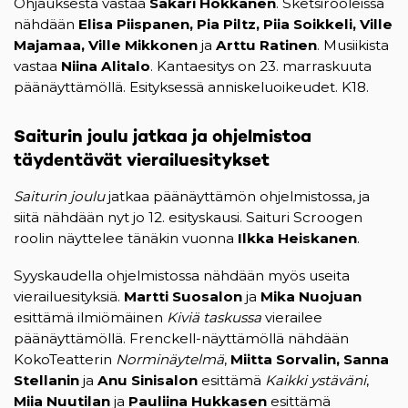
Ohjauksesta vastaa
Sakari Hokkanen
. Sketsirooleissa
nähdään
Elisa Piispanen, Pia Piltz, Piia Soikkeli, Ville
Majamaa, Ville Mikkonen
ja
Arttu Ratinen
. Musiikista
vastaa
Niina Alitalo
. Kantaesitys on 23. marraskuuta
päänäyttämöllä. Esityksessä anniskeluoikeudet. K18.
Saiturin joulu jatkaa ja ohjelmistoa
täydentävät vierailuesitykset
Saiturin joulu
jatkaa päänäyttämön ohjelmistossa, ja
siitä nähdään nyt jo 12. esityskausi. Saituri Scroogen
roolin näyttelee tänäkin vuonna
Ilkka Heiskanen
.
Syyskaudella ohjelmistossa nähdään myös useita
vierailuesityksiä.
Martti Suosalon
ja
Mika Nuojuan
esittämä ilmiömäinen
Kiviä taskussa
vierailee
päänäyttämöllä. Frenckell-näyttämöllä nähdään
KokoTeatterin
Norminäytelmä
,
Miitta Sorvalin, Sanna
Stellanin
ja
Anu Sinisalon
esittämä
Kaikki ystäväni
,
Miia Nuutilan
ja
Pauliina Hukkasen
esittämä