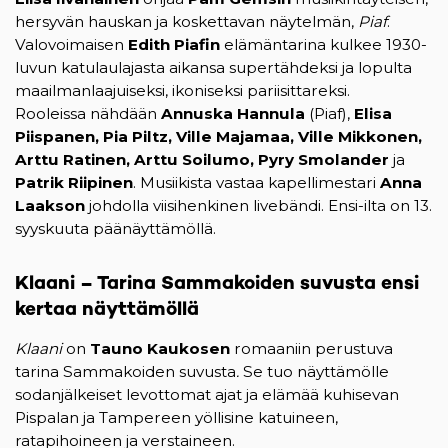
hersyvän hauskan ja koskettavan näytelmän,
Piaf
.
Valovoimaisen
Edith Piafin
elämäntarina kulkee 1930-
luvun katulaulajasta aikansa supertähdeksi ja lopulta
maailmanlaajuiseksi, ikoniseksi pariisittareksi.
Rooleissa nähdään
Annuska Hannula
(Piaf),
Elisa
Piispanen, Pia Piltz, Ville Majamaa, Ville Mikkonen,
Arttu Ratinen, Arttu Soilumo, Pyry Smolander
ja
Patrik Riipinen
. Musiikista vastaa kapellimestari
Anna
Laakson
johdolla viisihenkinen livebändi. Ensi-ilta on 13.
syyskuuta päänäyttämöllä.
Klaani – Tarina Sammakoiden suvusta ensi
kertaa näyttämöllä
Klaani
on
Tauno Kaukosen
romaaniin perustuva
tarina Sammakoiden suvusta
.
Se
tuo näyttämölle
sodanjälkeiset levottomat ajat ja elämää kuhisevan
Pispalan ja Tampereen yöllisine katuineen,
ratapihoineen ja verstaineen.