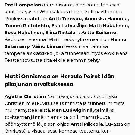
Pasi Lampelan
dramatisoima ja ohjaama teos saa
kantaesityksen 26. lokakuuta Frenckell-näyttämöllä.
Rooleissa nähdään
Antti Tiensuu, Annuska Hannula,
Tommi Raitolehto, Esa Latva-Äijö, Matti Hakulinen,
Eeva Hakulinen, Elina Rintala
ja
Arttu Soilumo
.
Kaukosen vuonna 1963 ilmestynyt romaani on
Hannu
Salaman
ja
Väinö Linnan
teoksiin vertautuva
tamperelaisklassikko, joka tunnetaan myös elokuvana.
Teatterisovitusta siitä ei ole aiemmin tehty.
Matti Onnismaa on Hercule Poirot Idän
pikajunan arvoituksessa
Agatha Christien
Idän pikajunan arvoitus
on yksi
Christien mielikuvituksellisimmista ja tunnetuimmista
murhamysteereistä.
Ken Ludwigin
näytelmäksi
sovittaman jännärin ensi-ilta on 1. marraskuuta
päänäyttämöllä, ja sen ohjaa
Antti Mikkola
. Luvassa on
jännitystä ja visuaalisesti komeaa teatteria, kun