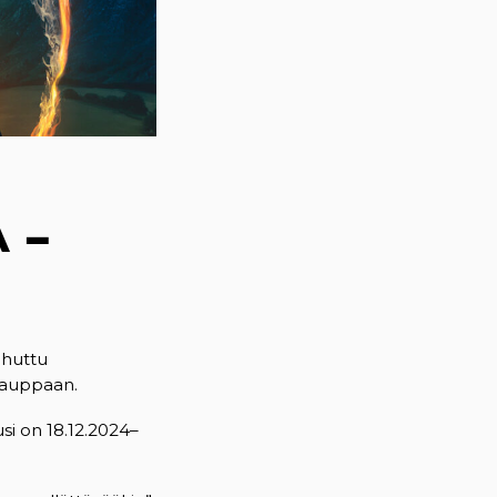
 –
ohuttu
kauppaan.
si on 18.12.2024–