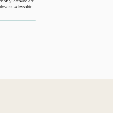
man yllättävääkin”,
ulevaisuudessakin
)