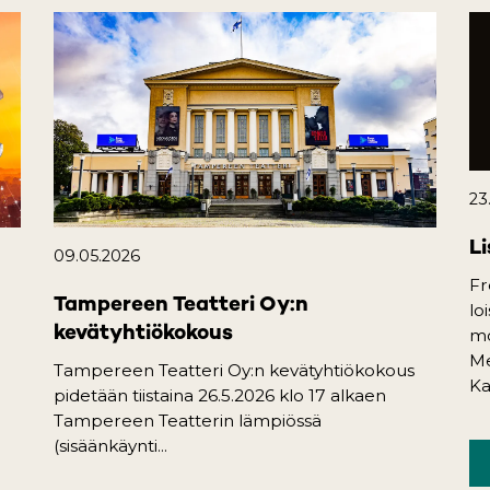
23
Li
09.05.2026
Fr
Tampereen Teatteri Oy:n
lo
kevätyhtiökokous
mo
Me
Tampereen Teatteri Oy:n kevätyhtiökokous
Ka
pidetään tiistaina 26.5.2026 klo 17 alkaen
Tampereen Teatterin lämpiössä
(sisäänkäynti...