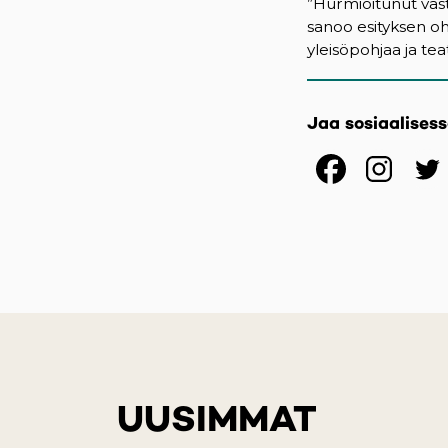
”Hurmioitunut vast
sanoo esityksen ohj
yleisöpohjaa ja tea
Jaa sosiaalises
(opens
(op
UUSIMMAT