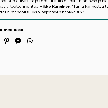
aanotto esityksissä ja lippuluukulla on ollut mahtavaa ja hie
aaja, teatterinjohtaja
Mikko Kanninen
. ”Tämä kannustaa t
tterin mahdollisuuksia laajentaviin hankkeisiin.”
sa mediassa
 in a new tab)
ens in a new tab)
(opens in a new tab)
(opens in a new tab)
(opens in a new tab