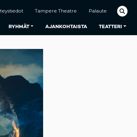
teystiedot
Tampere Theatre
Palaute
RYHMÄT
AJANKOHTAISTA
TEATTERI