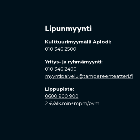
Lipunmyynti
Kulttuurimyymälä Aplodi:
010 346 2500
Yritys- ja ryhmämyynti:
010 346 2400
myyntipalvelu@tampereenteatteri.fi
Lippupiste:
0600 900 900
2 €/alk.min+mpm/pvm