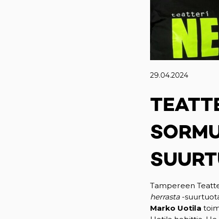
29.04.2024
TEATT
SORMU
SUURT
Tampereen Teatter
herrasta
-suurtuota
Marko Uotila
toim