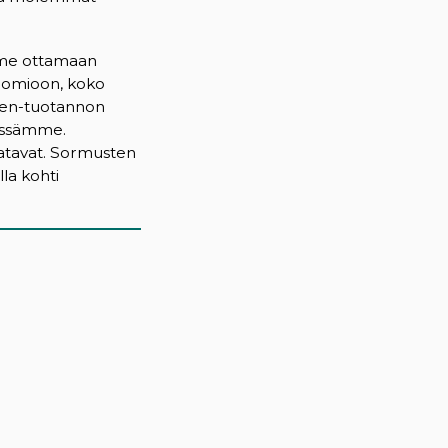
mme ottamaan
huomioon, koko
kien-tuotannon
sössämme.
tatavat. Sormusten
lla kohti
)