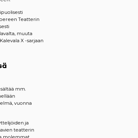
puolisesti
mpereen Teatterin
sesti
lavalta, muuta
Kalevala X -sarjaan
sä
isältää mm.
nellään
ytelmä, vuonna
telijöiden ja
kavien teatterin
ossa molemmat