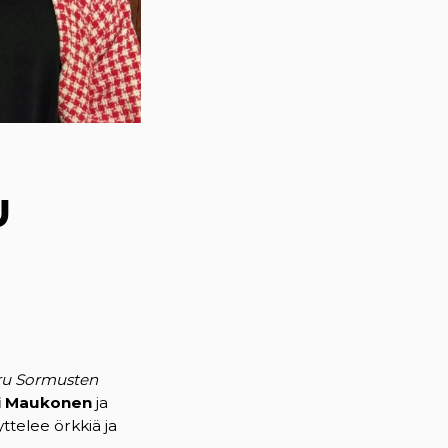
U
ru Sormusten
i Maukonen
ja
ttelee örkkiä ja