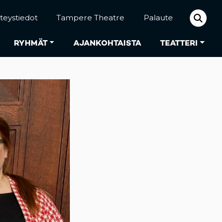
teystiedot
Tampere Theatre
Palaute
RYHMÄT
AJANKOHTAISTA
TEATTERI