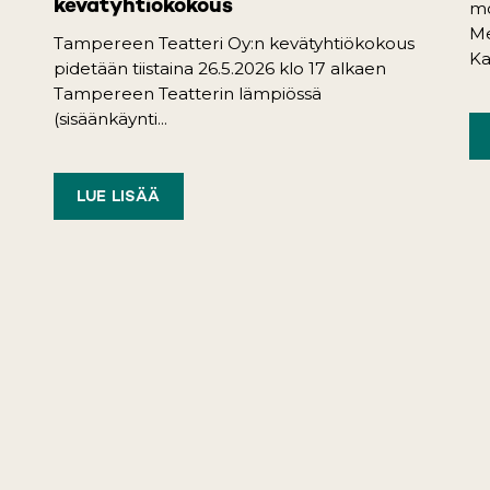
kevätyhtiökokous
mo
Me
Tampereen Teatteri Oy:n kevätyhtiökokous
Ka
pidetään tiistaina 26.5.2026 klo 17 alkaen
Tampereen Teatterin lämpiössä
(sisäänkäynti...
LUE LISÄÄ