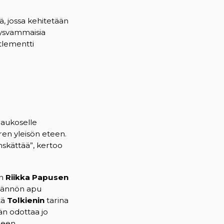
, jossa kehitetään
itysvammaisia
etlementti
Maukoselle
en yleisön eteen.
nskättää”, kertoo
in
Riikka Papusen
ytännön apu
tä
Tolkienin
tarina
än odottaa jo
neen.