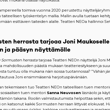
e ovat mukana osassa näytöksistä.
ampereella toimiva vuonna 2020 perustettu näyttelijäryhmä
 taiteellisen työskentelyn mallia. Mallin avulla tuetaan keh
istymään esittävien taiteiden alalle. Teatteri NEOa hallinnoi S
ten herrasta tarjoaa Joni Maukoselle
n ja pääsyn näyttämölle
 Sormusten herrasta
tarjoaa Teatteri NEOn näyttelijä Joni 
a mahdollisuuden päästä mukaan teatteriesitykseen ja suur
sesta tuntuu olla mukana näin isossa tuotannossa? ”Vähän jä
istautuva Joni ensimmäisenä harjoituspäivänään.
 tekemiseen tuo Teatteri NEOn taiteellisen tuen mentor
a sosiaalisen tuen mentori
Sanna Neuvosen
läsnäolo ja kä
yttämön takana. Rooliin valmistautumista helpottaa sekin, et
ni on katsonut kaikki Sormusten herraan liittyvät elokuvat. H
ee muuttumaan örkiksi, kaikkine roolivaatteineen ja maskei