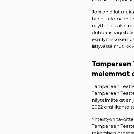
Joni on ollut muka
harjoittelemaan te
näyttelijöistäkin m
dubbausharjoitukse
esiintymiskokemust
liittyvässä musiikk
Tampereen T
molemmat 
Tampereen Teatteri
Tampereen Teatteri
näytelmätekstien j
2022 ensi-iltansa 
Yhteistyön tavoitte
Tampereen Teatterin
tekemisen prosess