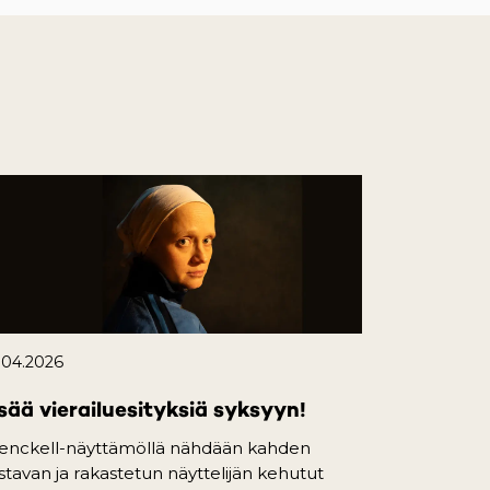
.04.2026
sää vierailuesityksiä syksyyn!
enckell-näyttämöllä nähdään kahden
istavan ja rakastetun näyttelijän kehutut