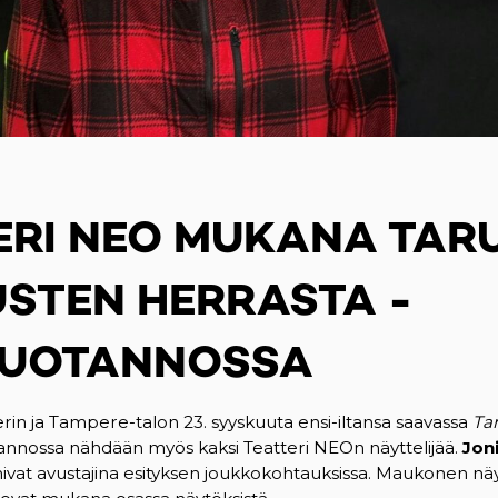
ERI NEO MUKANA TAR
STEN HERRASTA -
UOTANNOSSA
in ja Tampere-talon 23. syyskuuta ensi-iltansa saavassa
Ta
nnossa nähdään myös kaksi Teatteri NEOn näyttelijää.
Jon
ivat avustajina esityksen joukkokohtauksissa. Maukonen näy