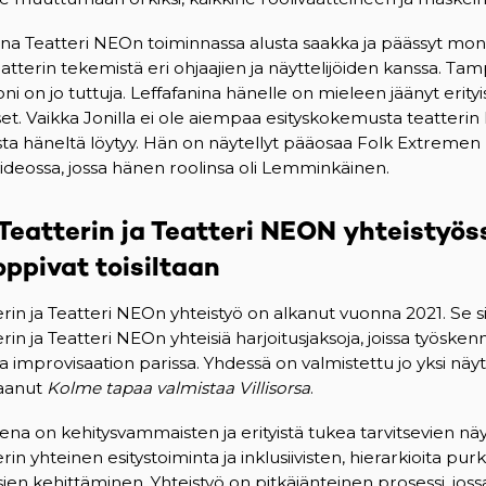
na Teatteri NEOn toiminnassa alusta saakka ja päässyt moni
atterin tekemistä eri ohjaajien ja näyttelijöiden kanssa. Ta
oni on jo tuttuja. Leffafanina hänelle on mieleen jäänyt erityi
t. Vaikka Jonilla ei ole aiempaa esityskokemusta teatterin 
a häneltä löytyy. Hän on näytellyt pääosaa Folk Extremen 
ivideossa, jossa hänen roolinsa oli Lemminkäinen.
eatterin ja Teatteri NEON yhteistyös
oppivat
toisiltaan
n ja Teatteri NEOn yhteistyö on alkanut vuonna 2021. Se s
n ja Teatteri NEOn yhteisiä harjoitusjaksoja, joissa työsken
a improvisaation parissa. Yhdessä on valmistettu jo yksi nä
saanut
Kolme tapaa valmistaa Villisorsa
.
ena on kehitysvammaisten ja erityistä tukea tarvitsevien näyt
 yhteinen esitystoiminta ja inklusiivisten, hierarkioita pur
ien kehittäminen. Yhteistyö on pitkäjänteinen prosessi, j