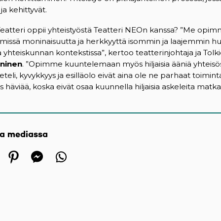
a kehittyvät.
atteri oppii yhteistyöstä Teatteri NEOn kanssa? ”Me opi
ryhmissä moninaisuutta ja herkkyyttä isommin ja laajemmin 
 yhteiskunnan kontekstissa”, kertoo teatterinjohtaja ja Tol
ninen
. ”Opimme kuuntelemaan myös hiljaisia ääniä yhtei
li, kyvykkyys ja esilläolo eivät aina ole ne parhaat toimin
häviää, koska eivät osaa kuunnella hiljaisia askeleita matka
sa mediassa
 in a new tab)
ens in a new tab)
(opens in a new tab)
(opens in a new tab)
(opens in a new tab