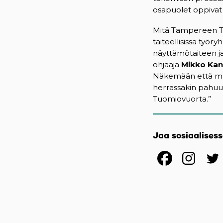
osapuolet oppivat j
Mitä Tampereen Te
taiteellisissa työ
näyttämötaiteen ja
ohjaaja
Mikko Kan
Näkemään että mete
herrassakin pahuus 
Tuomiovuorta.”
Jaa sosiaalises
(opens
(op