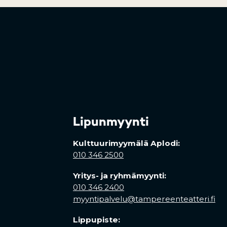
Lipunmyynti
Kulttuurimyymälä Aplodi:
010 346 2500
Yritys- ja ryhmämyynti:
010 346 2400
myyntipalvelu@tampereenteatteri.fi
Lippupiste: