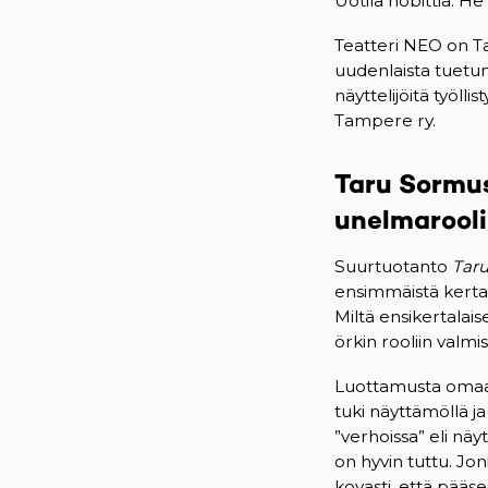
Uotila hobittia. H
Teatteri NEO on T
uudenlaista tuetun
näyttelijöitä työll
Tampere ry.
Taru Sormus
unelmarooli
Suurtuotanto
Taru
ensimmäistä kerta
Miltä ensikertalai
örkin rooliin valm
Luottamusta omaan
tuki näyttämöllä j
”verhoissa” eli nä
on hyvin tuttu. Jo
kovasti, että pääs