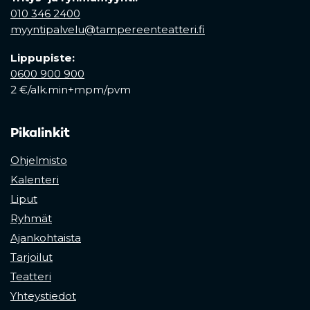
010 346 2400
myyntipalvelu@tampereenteatteri.fi
Lippupiste:
0600 900 900
2 €/alk.min+mpm/pvm
Pikalinkit
Ohjelmisto
Kalenteri
Liput
Ryhmät
Ajankohtaista
Tarjoilut
Teatteri
Yhteystiedot