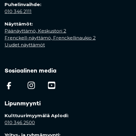
Puhelinvaihde:
010 346 2111
Näyttämöt:
Päänäyttämö, Keskustori 2
Frenckell-näyttämö, Frenckellinaukio 2
Uudet näyttämöt
Sosiaalinen media
(opens in a new tab)
(opens in a new tab)
(opens in a new ta
Lipunmyynti
Kulttuurimyymälä Aplodi:
010 346 2500
Yritys- ja ryhmämyynti: