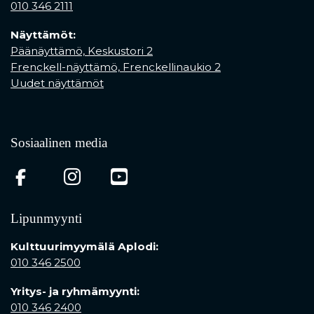
010 346 2111
Näyttämöt:
Päänäyttämö, Keskustori 2
Frenckell-näyttämö, Frenckellinaukio 2
Uudet näyttämöt
Sosiaalinen media
(opens in a new tab)
(opens in a new tab)
(opens in a new ta
Lipunmyynti
Kulttuurimyymälä Aplodi:
010 346 2500
Yritys- ja ryhmämyynti:
010 346 2400