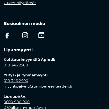
Uudet näyttämöt
Sosiaalinen media
(opens in a new tab)
(opens in a new tab)
(opens in a new ta
Lipunmyynti
Kulttuurimyymälä Aplodi:
010 346 2500
Yritys- ja ryhmämyynti:
010 346 2400
myyntipalvelu@tampereenteatteri.fi
Lippupiste:
0600 900 900
2 €/alk.min+mpm/pvm