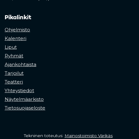
Pikalinkit
Ohjelmisto
Kalenteri
Liput
Ryhmät
Ajankohtaista
Tarjoilut
Teatteri
Yhteystiedot
Näytelmäarkisto
Tietosuojaseloste
(opens in a 
Tekninen toteutus:
Mainostoimisto Värikäs