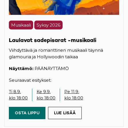
Musikaali
Syksy 2026
Laulavat sadepisarat -musikaali
Viihdyttävä ja romanttinen musikaali täynnä
glamouria ja Hollywoodin taikaa
Näyttämö:
PÄÄNÄYTTÄMÖ
Seuraavat esitykset:
Ti 8.9.
Ke 9.9.
Pe 11.9.
klo 18:00
klo 18:00
klo 18:00
OSTA LIPPU
(OPENS IN A NEW TAB)
LUE LISÄÄ