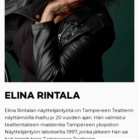
ELINA RINTALA
Elina Rintalan näyttelijäntyötä on Tampereen Teatterin
näyttämöillä ihailtu jo 20 vuoden ajan. Hän valmistui
teatteritaiteen maisteriksi Tampereen yliopiston
Näyttelijäntyön laitokselta 1997, jonka jälkeen hän sai
heti kiinnityksen Tampereen Teatteriin.