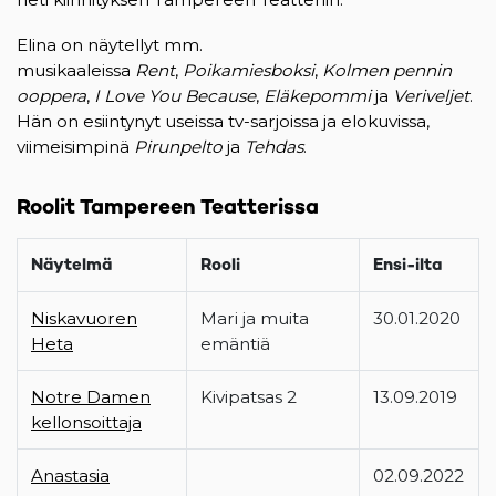
Elina on näytellyt mm.
musikaaleissa
Rent
,
Poikamiesboksi
,
Kolmen pennin
ooppera
,
I Love You Because
,
Eläkepommi
ja
Veriveljet
.
Hän on esiintynyt useissa tv-sarjoissa ja elokuvissa,
viimeisimpinä
Pirunpelto
ja
Tehdas
.
Roolit Tampereen Teatterissa
Näytelmä
Rooli
Ensi-ilta
Niskavuoren
Mari ja muita
30.01.2020
Heta
emäntiä
Notre Damen
Kivipatsas 2
13.09.2019
kellonsoittaja
Anastasia
02.09.2022