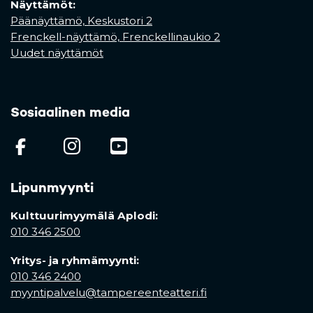
Näyttämöt:
Päänäyttämö, Keskustori 2
Frenckell-näyttämö, Frenckellinaukio 2
Uudet näyttämöt
Sosiaalinen media
(opens in a new tab)
(opens in a new tab)
(opens in a new ta
Lipunmyynti
Kulttuurimyymälä Aplodi:
010 346 2500
Yritys- ja ryhmämyynti:
010 346 2400
myyntipalvelu@tampereenteatteri.fi