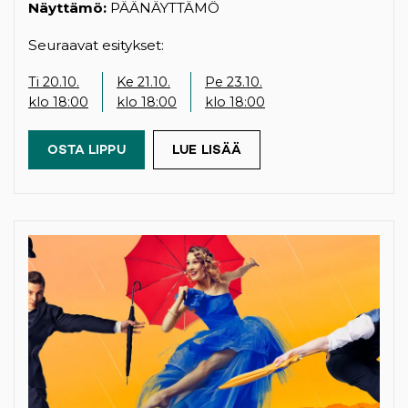
Näyttämö:
PÄÄNÄYTTÄMÖ
Seuraavat esitykset:
Ti 20.10.
Ke 21.10.
Pe 23.10.
klo 18:00
klo 18:00
klo 18:00
OSTA LIPPU
(OPENS IN A NEW TAB)
LUE LISÄÄ