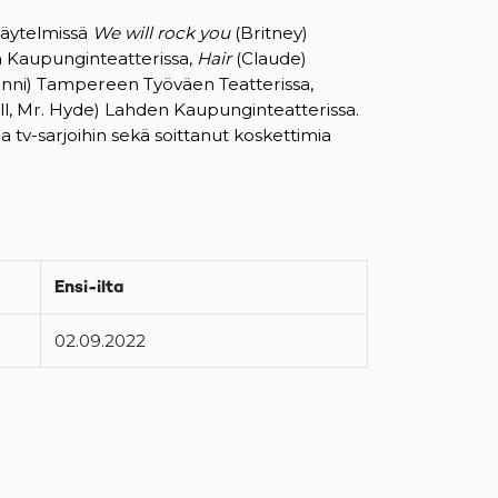
näytelmissä
We will rock you
(Britney)
 Kaupunginteatterissa,
Hair
(Claude)
nni) Tampereen Työväen Teatterissa,
yll, Mr. Hyde) Lahden Kaupunginteatterissa.
a tv-sarjoihin sekä soittanut koskettimia
Ensi-ilta
02.09.2022