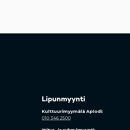
Lipunmyynti
Kulttuurimyymälä Aplodi:
010 346 2500
Yritys- ja ryhmämyynti: