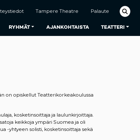
teystiedot
Tampere Theatre
Palaute
RYHMÄT
AJANKOHTAISTA
TEATTERI
än on opiskellut Teatterikorkeakoulussa
ja, kosketinsoittaja ja laulunkirjoittaja.
ta satoja keikkoja ympäri Suomea ja oli
-yhtyeen solisti, kosketinsoittaja sekä