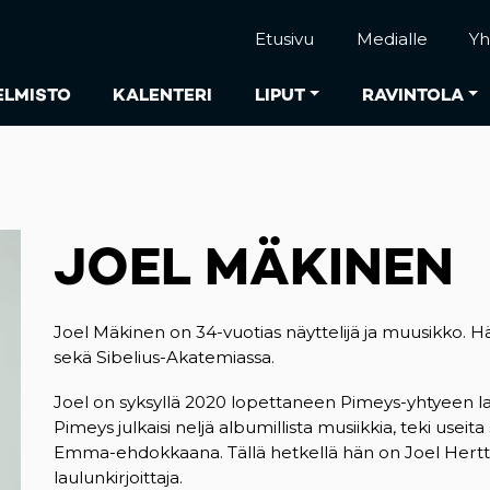
Etusivu
Medialle
Yh
ELMISTO
KALENTERI
LIPUT
RAVINTOLA
JOEL MÄKINEN
Joel Mäkinen on 34-vuotias näyttelijä ja muusikko. H
sekä Sibelius-Akatemiassa.
Joel on syksyllä 2020 lopettaneen Pimeys-yhtyeen laula
Pimeys julkaisi neljä albumillista musiikkia, teki usei
Emma-ehdokkaana. Tällä hetkellä hän on Joel Herttua 
laulunkirjoittaja.