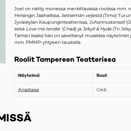
Joel on nähty monessa merkittävässä roolissa mm. 
Helsingin Jäähallissa,
Seitsemän veljestä
(Timo) Turun
Jyväskylän Kaupunginteatterissa,
Juhannustanssit
(O
sekä
Love me tende
r (Chad) ja
Jekyll & Hyde
(Tri Jek
Tämän lisäksi hän on säveltänyt musiikkia näytelmiin j
mm. PMMP-yhtyeen taustalla.
Roolit Tampereen Teatterissa
Näytelmä
Rooli
Anastasia
Gleb
MISSÄ