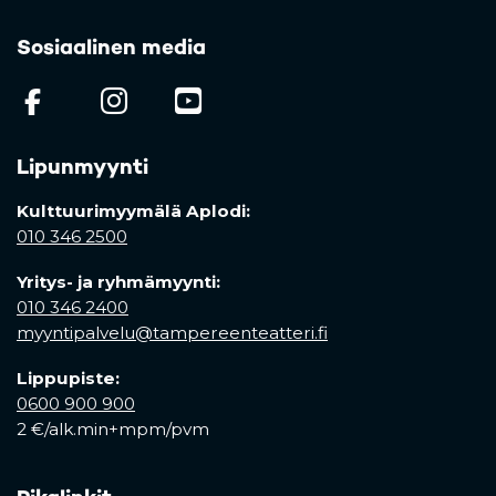
Sosiaalinen media
(opens in a new tab)
(opens in a new tab)
(opens in a new ta
Lipunmyynti
Kulttuurimyymälä Aplodi:
010 346 2500
Yritys- ja ryhmämyynti:
010 346 2400
myyntipalvelu@tampereenteatteri.fi
Lippupiste:
0600 900 900
2 €/alk.min+mpm/pvm