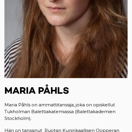
MARIA PÅHLS
Maria Påhls on ammattitanssija, joka on opiskellut
Tukholman Balettiakatemiassa (Balettakademien
Stockholm).
Hän on tanssinut Ruotsin Kuninkaallisen Oopperan