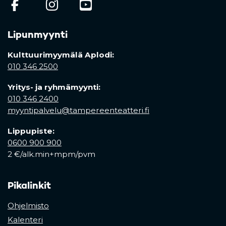
(opens in a new tab)
(opens in a new tab)
(opens in a new ta
Lipunmyynti
Kulttuurimyymälä Aplodi:
010 346 2500
Yritys- ja ryhmämyynti:
010 346 2400
myyntipalvelu@tampereenteatteri.fi
Lippupiste:
0600 900 900
2 €/alk.min+mpm/pvm
Pikalinkit
Ohjelmisto
Kalenteri