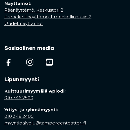
Näyttämöt:
Päänäyttämö, Keskustori 2
Frenckell-näyttämö, Frenckellinaukio 2
Uudet näyttämöt
Sosiaalinen media
(opens in a new tab)
(opens in a new tab)
(opens in a new ta
Lipunmyynti
Kulttuurimyymälä Aplodi:
010 346 2500
Yritys- ja ryhmämyynti:
010 346 2400
myyntipalvelu@tampereenteatteri.fi