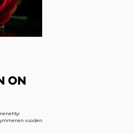
N ON
 menehtyi
menkymmenen vuoden