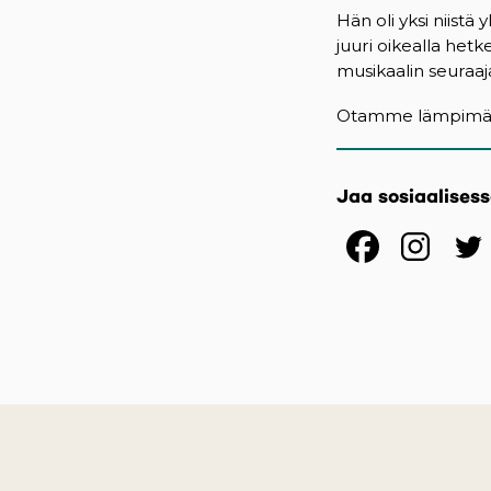
Hän oli yksi niistä
juuri oikealla hetk
musikaalin seuraaja
Otamme lämpimästi
Jaa sosiaalises
(opens
(op