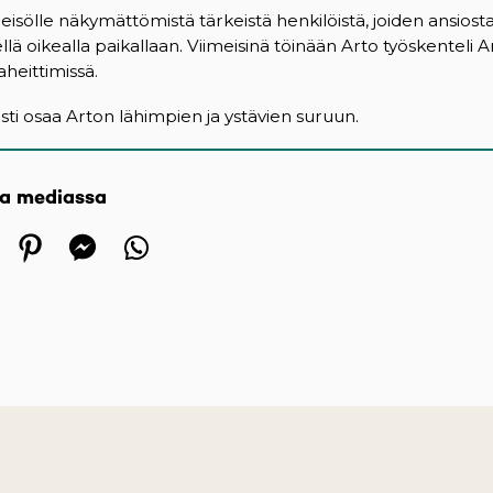
 yleisölle näkymättömistä tärkeistä henkilöistä, joiden ansiost
ellä oikealla paikallaan. Viimeisinä töinään Arto työskenteli A
heittimissä.
 osaa Arton lähimpien ja ystävien suruun.
sa mediassa
 in a new tab)
ens in a new tab)
(opens in a new tab)
(opens in a new tab)
(opens in a new tab