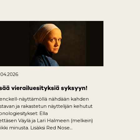
.04.2026
sää vierailuesityksiä syksyyn!
enckell-näyttämöllä nähdään kahden
istavan ja rakastetun näyttelijän kehutut
nologiesitykset: Ella
ttäsen Väylä ja Lari Halmeen (melkein)
ikki minusta. Lisäksi Red Nose...