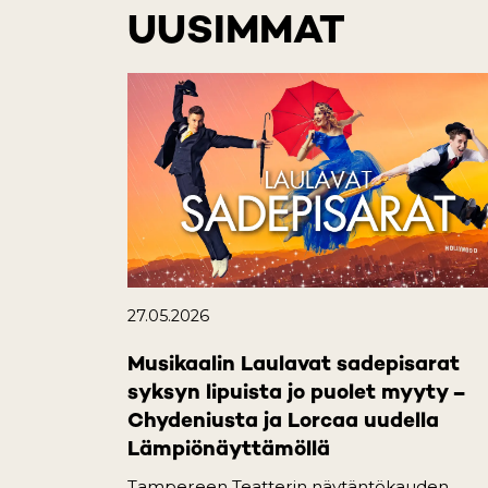
UUSIMMAT
27.05.2026
Musikaalin Laulavat sadepisarat
syksyn lipuista jo puolet myyty –
Chydeniusta ja Lorcaa uudella
Lämpiönäyttämöllä
Tampereen Teatterin näytäntökauden