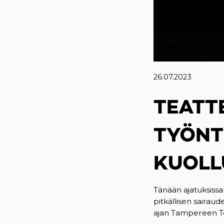
26.07.2023
TEATT
TYÖNT
KUOLL
Tänään ajatuksiss
pitkällisen saira
ajan Tampereen T