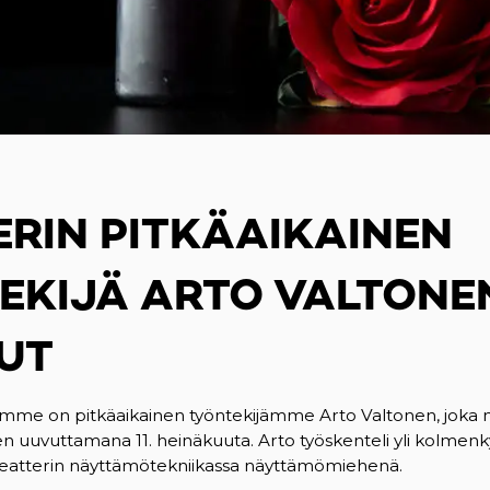
ERIN PITKÄAIKAINEN
EKIJÄ ARTO VALTONE
UT
amme on pitkäaikainen työntekijämme Arto Valtonen, joka
uden uuvuttamana 11. heinäkuuta. Arto työskenteli yli kol
eatterin näyttämötekniikassa näyttämömiehenä.