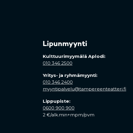
Lipunmyynti
Kulttuurimyymälä Aplodi:
010 346 2500
Yritys- ja ryhmämyynti:
010 346 2400
myyntipalvelu@tampereenteatteri.fi
Lippupiste:
0600 900 900
2 €/alk.min+mpm/pvm