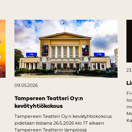
23
Li
09.05.2026
Fr
Tampereen Teatteri Oy:n
lo
kevätyhtiökokous
mo
Me
Tampereen Teatteri Oy:n kevätyhtiökokous
Ka
pidetään tiistaina 26.5.2026 klo 17 alkaen
Tampereen Teatterin lämpiössä