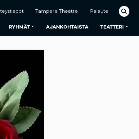
teystiedot
Tampere Theatre
Palaute
RYHMÄT
AJANKOHTAISTA
TEATTERI