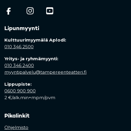
(opens in a new tab)
(opens in a new tab)
(opens in a new ta
Lipunmyynti
Kulttuurimyymälä Aplodi:
010 346 2500
Yritys- ja ryhmämyynti:
010 346 2400
myyntipalvelu@tampereenteatteri.fi
Lippupiste:
0600 900 900
2 €/alk.min+mpm/pvm
Pikalinkit
Ohjelmisto