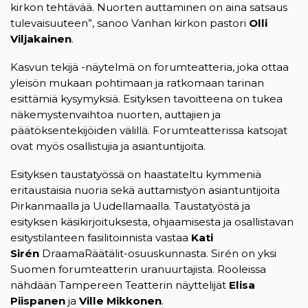
kirkon tehtävää. Nuorten auttaminen on aina satsaus
tulevaisuuteen”, sanoo Vanhan kirkon pastori
Olli
Viljakainen
.
Kasvun tekijä -näytelmä on forumteatteria, joka ottaa
yleisön mukaan pohtimaan ja ratkomaan tarinan
esittämiä kysymyksiä. Esityksen tavoitteena on tukea
näkemystenvaihtoa nuorten, auttajien ja
päätöksentekijöiden välillä. Forumteatterissa katsojat
ovat myös osallistujia ja asiantuntijoita.
Esityksen taustatyössä on haastateltu kymmeniä
eritaustaisia nuoria sekä auttamistyön asiantuntijoita
Pirkanmaalla ja Uudellamaalla. Taustatyöstä ja
esityksen käsikirjoituksesta, ohjaamisesta ja osallistavan
esitystilanteen fasilitoinnista vastaa
Kati
Sirén
DraamaRäätälit-osuuskunnasta. Sirén on yksi
Suomen forumteatterin uranuurtajista. Rooleissa
nähdään Tampereen Teatterin näyttelijät
Elisa
Piispanen
ja
Ville Mikkonen
.