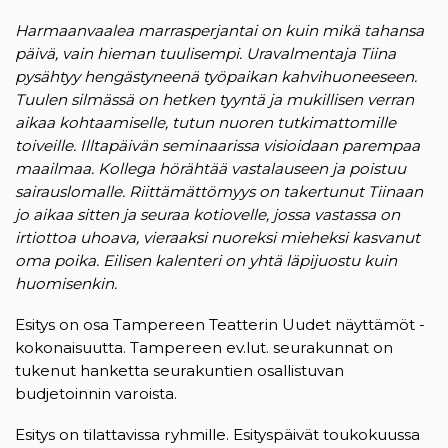
Harmaanvaalea marrasperjantai on kuin mikä tahansa
päivä, vain hieman tuulisempi. Uravalmentaja Tiina
pysähtyy hengästyneenä työpaikan kahvihuoneeseen.
Tuulen silmässä on hetken tyyntä ja mukillisen verran
aikaa kohtaamiselle, tutun nuoren tutkimattomille
toiveille. Illtapäivän seminaarissa visioidaan parempaa
maailmaa. Kollega hörähtää vastalauseen ja poistuu
sairauslomalle. Riittämättömyys on takertunut Tiinaan
jo aikaa sitten ja seuraa kotiovelle, jossa vastassa on
irtiottoa uhoava, vieraaksi nuoreksi mieheksi kasvanut
oma poika. Eilisen kalenteri on yhtä läpijuostu kuin
huomisenkin.
Esitys on osa Tampereen Teatterin Uudet näyttämöt -
kokonaisuutta. Tampereen ev.lut. seurakunnat on
tukenut hanketta seurakuntien osallistuvan
budjetoinnin varoista.
Esitys on tilattavissa ryhmille. Esityspäivät toukokuussa