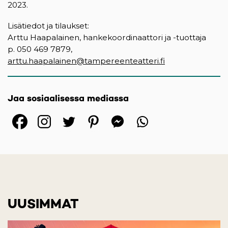
2023.
Lisätiedot ja tilaukset:
Arttu Haapalainen, hankekoordinaattori ja -tuottaja
p. 050 469 7879,
arttu.haapalainen@tampereenteatteri.fi
Jaa sosiaalisessa mediassa
(opens in a new tab)
(opens in a new tab)
(opens in a new ta
(opens in a 
(opens in
UUSIMMAT