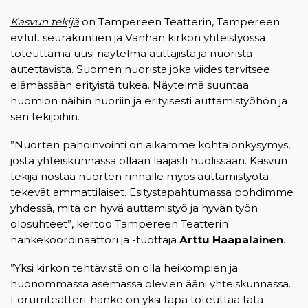
Kasvun tekijä
on Tampereen Teatterin, Tampereen
ev.lut. seurakuntien ja Vanhan kirkon yhteistyössä
toteuttama uusi näytelmä auttajista ja nuorista
autettavista. Suomen nuorista joka viides tarvitsee
elämässään erityistä tukea. Näytelmä suuntaa
huomion näihin nuoriin ja erityisesti auttamistyöhön ja
sen tekijöihin.
”Nuorten pahoinvointi on aikamme kohtalonkysymys,
josta yhteiskunnassa ollaan laajasti huolissaan. Kasvun
tekijä nostaa nuorten rinnalle myös auttamistyötä
tekevät ammattilaiset. Esitystapahtumassa pohdimme
yhdessä, mitä on hyvä auttamistyö ja hyvän työn
olosuhteet”, kertoo Tampereen Teatterin
hankekoordinaattori ja -tuottaja
Arttu Haapalainen
.
”Yksi kirkon tehtävistä on olla heikompien ja
huonommassa asemassa olevien ääni yhteiskunnassa.
Forumteatteri-hanke on yksi tapa toteuttaa tätä