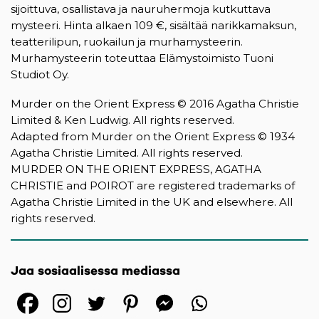
sijoittuva, osallistava ja nauruhermoja kutkuttava
mysteeri. Hinta alkaen 109 €, sisältää narikkamaksun,
teatterilipun, ruokailun ja murhamysteerin.
Murhamysteerin toteuttaa Elämystoimisto Tuoni
Studiot Oy.
Murder on the Orient Express © 2016 Agatha Christie
Limited & Ken Ludwig. All rights reserved.
Adapted from Murder on the Orient Express © 1934
Agatha Christie Limited. All rights reserved.
MURDER ON THE ORIENT EXPRESS, AGATHA
CHRISTIE and POIROT are registered trademarks of
Agatha Christie Limited in the UK and elsewhere. All
rights reserved.
Jaa sosiaalisessa mediassa
(opens in a new tab)
(opens in a new tab)
(opens in a new ta
(opens in a 
(opens in