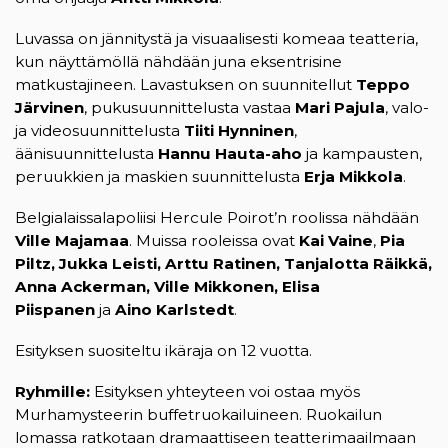
Luvassa on jännitystä ja visuaalisesti komeaa teatteria,
kun näyttämöllä nähdään juna eksentrisine
matkustajineen. Lavastuksen on suunnitellut
Teppo
Järvinen
, pukusuunnittelusta vastaa
Mari Pajula
, valo-
ja videosuunnittelusta
Tiiti Hynninen
,
äänisuunnittelusta
Hannu Hauta-aho
ja kampausten,
peruukkien ja maskien suunnittelusta
Erja Mikkola
.
Belgialaissalapoliisi Hercule Poirot’n roolissa nähdään
Ville Majamaa
. Muissa rooleissa ovat
Kai Vaine
,
Pia
Piltz, Jukka Leisti, Arttu Ratinen, Tanjalotta Räikkä,
Anna Ackerman, Ville Mikkonen, Elisa
Piispanen
ja
Aino Karlstedt
.
Esityksen suositeltu ikäraja on 12 vuotta.
Ryhmille:
Esityksen yhteyteen voi ostaa myös
Murhamysteerin buffetruokailuineen. Ruokailun
lomassa ratkotaan dramaattiseen teatterimaailmaan