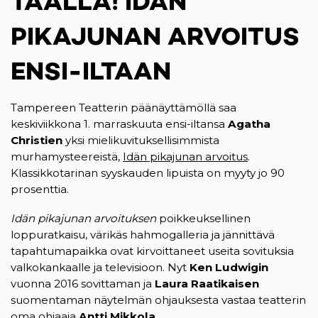
TÄÄLLÄ! IDÄN
PIKAJUNAN ARVOITUS
ENSI-ILTAAN
Tampereen Teatterin päänäyttämöllä saa
keskiviikkona 1. marraskuuta ensi-iltansa
Agatha
Christien
yksi mielikuvituksellisimmista
murhamysteereistä,
Idän pikajunan arvoitus
.
Klassikkotarinan syyskauden lipuista on myyty jo 90
prosenttia.
Idän pikajunan arvoituksen
poikkeuksellinen
loppuratkaisu, värikäs hahmogalleria ja jännittävä
tapahtumapaikka ovat kirvoittaneet useita sovituksia
valkokankaalle ja televisioon. Nyt
Ken Ludwigin
vuonna 2016 sovittaman ja
Laura Raatikaisen
suomentaman näytelmän ohjauksesta vastaa teatterin
oma ohjaaja
Antti Mikkola
.