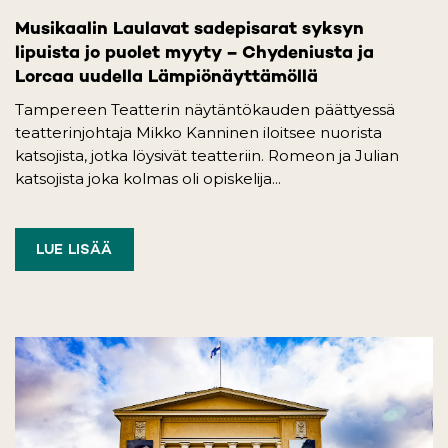
Musikaalin Laulavat sadepisarat syksyn
lipuista jo puolet myyty – Chydeniusta ja
Lorcaa uudella Lämpiönäyttämöllä
Tampereen Teatterin näytäntökauden päättyessä
teatterinjohtaja Mikko Kanninen iloitsee nuorista
katsojista, jotka löysivät teatteriin. Romeon ja Julian
katsojista joka kolmas oli opiskelija...
LUE LISÄÄ