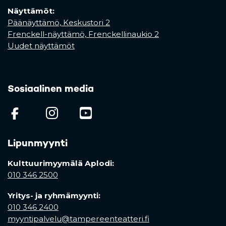
Näyttämöt:
Päänäyttämö, Keskustori 2
Frenckell-näyttämö, Frenckellinaukio 2
Uudet näyttämöt
Sosiaalinen media
(opens in a new tab)
(opens in a new tab)
(opens in a new ta
Lipunmyynti
Kulttuurimyymälä Aplodi:
010 346 2500
Yritys- ja ryhmämyynti:
010 346 2400
myyntipalvelu@tampereenteatteri.fi