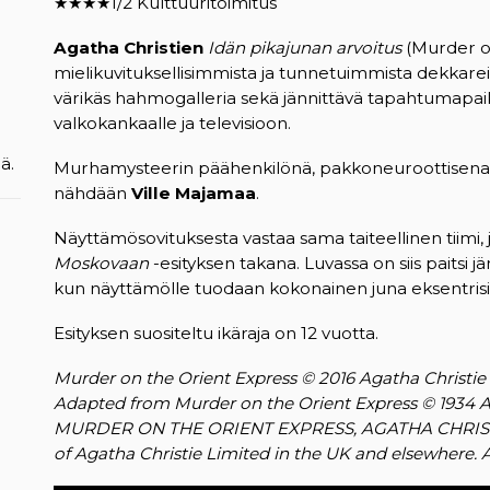
★★★★1/2 Kulttuuritoimitus
Agatha Christien
Idän pikajunan arvoitus
(Murder on
mielikuvituksellisimmista ja tunnetuimmista dekkarei
värikäs hahmogalleria sekä jännittävä tapahtumapaikk
valkokankaalle ja televisioon.
ä.
Murhamysteerin päähenkilönä, pakkoneuroottisena be
nähdään
Ville Majamaa
.
Näyttämösovituksesta vastaa sama taiteellinen tiimi,
Moskovaan
-esityksen takana. Luvassa on siis paitsi j
kun näyttämölle tuodaan kokonainen juna eksentris
Esityksen suositeltu ikäraja on 12 vuotta.
Murder on the Orient Express © 2016 Agatha Christie 
Adapted from Murder on the Orient Express © 1934 Aga
MURDER ON THE ORIENT EXPRESS, AGATHA CHRISTIE
of Agatha Christie Limited in the UK and elsewhere. Al