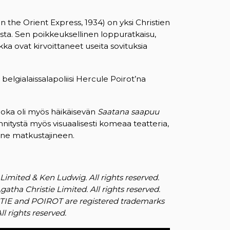
 the Orient Express, 1934) on yksi Christien
sta. Sen poikkeuksellinen loppuratkaisu,
a ovat kirvoittaneet useita sovituksia
lgialaissalapoliisi Hercule Poirot’na
 joka oli myös häikäisevän
Saatana saapuu
ännitystä myös visuaalisesti komeaa teatteria,
ine matkustajineen.
Limited & Ken Ludwig. All rights reserved.
tha Christie Limited. All rights reserved.
 and POIROT are registered trademarks
l rights reserved.