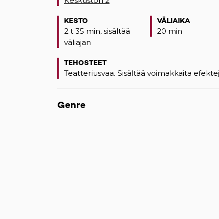
Keskustori 2
(opens in a new tab)
KESTO
VÄLIAIKA
2 t 35 min, sisältää
20 min
väliajan
TEHOSTEET
Teatteriusvaa. Sisältää voimakkaita efektej
Genre