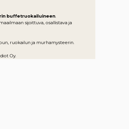
in buffetruokailuineen
.
ailmaan sijoittuva, osallistava ja
lipun, ruokailun ja murhamysteerin.
diot Oy.