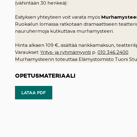
(vähintään 30 henkeä):
Esityksen yhteyteen voit varata myös
Murhamysteer
Ruokailun lomassa ratkotaan dramaattiseen teatterima
nauruhermoja kutkuttava murhamysteeri.
Hinta alkaen 109 €, sisältää narikkamaksun, teatteri
Varaukset:
Yritys- ja ryhmämyynti
p.
010 346 2400
Murhamysteerin toteuttaa Elämystoimisto Tuoni Stu
OPETUSMATERIAALI
LATAA PDF