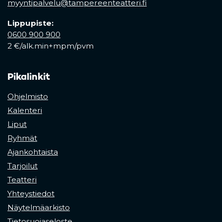
myyntipalvelu@tampereenteatteri.fi
Lippupiste:
0600 900 900
2 €/alk.min+mpm/pvm
Pikalinkit
Ohjelmisto
Kalenteri
Liput
Ryhmät
Ajankohtaista
Tarjoilut
Teatteri
Yhteystiedot
Näytelmäarkisto
Tietosuojaseloste