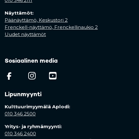
010 346 2111
Näyttämöt:
Päänäyttämö, Keskustori 2
Frenckell-näyttämö, Frenckellinaukio 2
Uudet näyttämöt
Sosiaalinen media
(opens in a new tab)
(opens in a new tab)
(opens in a new ta
Lipunmyynti
Kulttuurimyymälä Aplodi:
010 346 2500
Yritys- ja ryhmämyynti:
010 346 2400