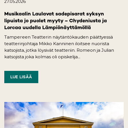
27.05.2026
Musikaalin Laulavat sadepisarat syksyn
lipuista jo puolet myyty – Chydeniusta ja
Lorcaa uudella Lämpiönäyttämöllä
Tampereen Teatterin näytäntökauden päättyessä
teatterinjohtaja Mikko Kanninen iloitsee nuorista
katsojista, jotka löysivät teatteriin. Romeon ja Julian
katsojista joka kolmas oli opiskelija...
LUE LISÄÄ