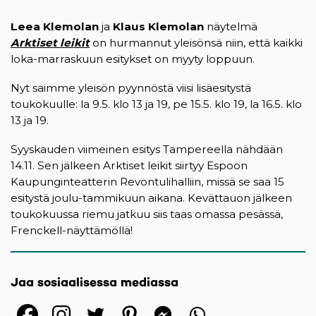
Leea Klemolan
ja
Klaus Klemolan
näytelmä
Arktiset leikit
(opens in a new tab)
on hurmannut yleisönsä niin, että kaikki
loka-marraskuun esitykset on myyty loppuun.
Nyt saimme yleisön pyynnöstä viisi lisäesitystä
toukokuulle: la 9.5. klo 13 ja 19, pe 15.5. klo 19, la 16.5. klo
13 ja 19.
Syyskauden viimeinen esitys Tampereella nähdään
14.11. Sen jälkeen Arktiset leikit siirtyy Espoon
Kaupunginteatterin Revontulihalliin, missä se saa 15
esitystä joulu-tammikuun aikana. Kevättauon jälkeen
toukokuussa riemu jatkuu siis taas omassa pesässä,
Frenckell-näyttämöllä!
Jaa sosiaalisessa mediassa