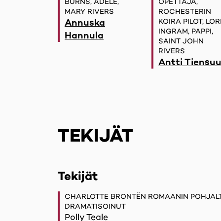
BURNS, ADELE,
OPETTAJA,
MARY RIVERS
ROCHESTERIN
Annuska
KOIRA PILOT, LOR
INGRAM, PAPPI,
Hannula
SAINT JOHN
RIVERS
Antti Tiensu
TEKIJÄT
Tekijät
CHARLOTTE BRONTËN ROMAANIN POHJALT
DRAMATISOINUT
Polly Teale