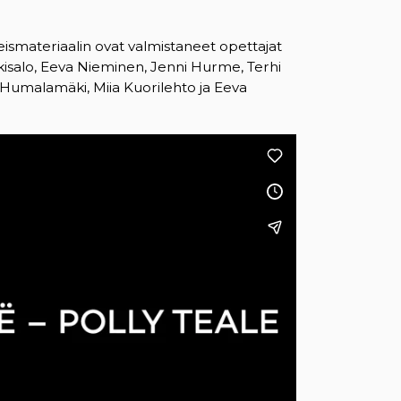
b)
eismateriaalin ovat valmistaneet opettajat
äkisalo, Eeva Nieminen, Jenni Hurme, Terhi
a Humalamäki, Miia Kuorilehto ja Eeva