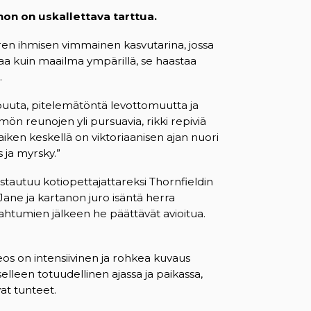
hon on uskallettava tarttua.
n ihmisen vimmainen kasvutarina, jossa
paa kuin maailma ympärillä, se haastaa
.
puuta, pitelemätöntä levottomuutta ja
 reunojen yli pursuavia, rikki repiviä
Kaiken keskellä on viktoriaanisen ajan nuori
s ja myrsky.”
stautuu kotiopettajattareksi Thornfieldin
ane ja kartanon juro isäntä herra
pahtumien jälkeen he päättävät avioitua.
eos on intensiivinen ja rohkea kuvaus
elleen totuudellinen ajassa ja paikassa,
vat tunteet.