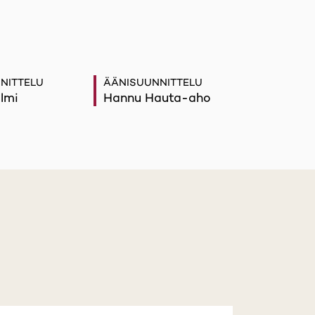
NITTELU
ÄÄNISUUNNITTELU
lmi
Hannu Hauta-aho