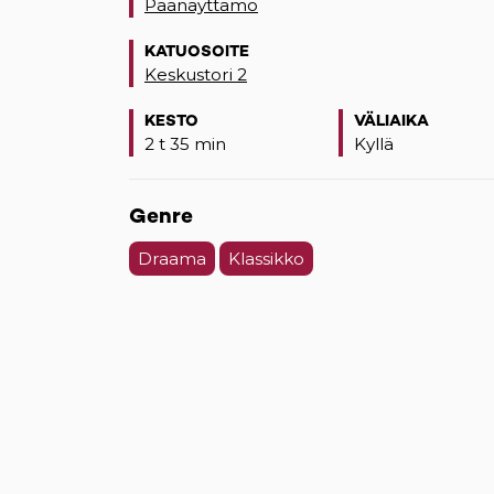
Päänäyttämö
KATUOSOITE
Keskustori 2
(opens in a new tab)
KESTO
VÄLIAIKA
2 t 35 min
Kyllä
Genre
Draama
Klassikko