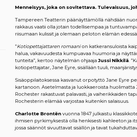
Menneisyys, joka on sovitettava. Tulevaisuus, jo
Tampereen Teatterin päänäyttämöllä nähdään nuore
rakkaus vaatii olla jotain todellisempaa ja tuntuvam
riisumaan kulissit ja olemaan peloton elämän edessä
”
Kotiopettajattaren romaani
on katkeransuloista kai
halua, vakavuudesta kumpuavaa huumoria ja näyttämön
tunteita”, kertoo näytelmän ohjaaja
Jussi Nikkilä
. ”
kotiopettajatar, Jane Eyre, sisällään tuuli, maanjäristy
Sisäoppilaitoksessa kasvanut orpotyttö Jane Eyre pe
kartanoon. Asetelmasta ja luokkaeroista huolimatta J
Rochester rakastuvat palavasti, ja vaiherikkaiden ta
Rochesterin elämää varjostaa kuitenkin salaisuus.
Charlotte Brontën
vuonna 1847 julkaistu klassikkot
ihmisen pyrkimyksestä olla henkisesti kahleeton ja its
jossa säännöt sivuuttavat sisällön ja tavat tukahdutta