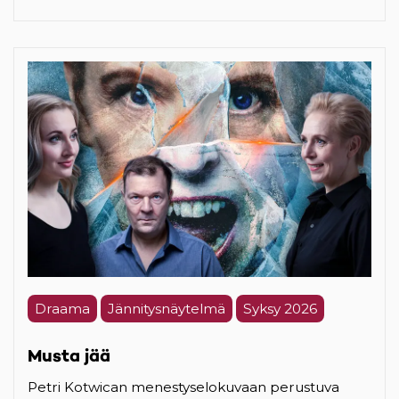
Draama
Jännitysnäytelmä
Syksy 2026
Musta jää
Petri Kotwican menestyselokuvaan perustuva