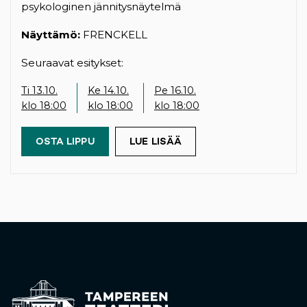
psykologinen jännitysnäytelmä
Näyttämö:
FRENCKELL
Seuraavat esitykset:
Ti 13.10.
Ke 14.10.
Pe 16.10.
klo 18:00
klo 18:00
klo 18:00
OSTA LIPPU
(OPENS IN A NEW TAB)
LUE LISÄÄ