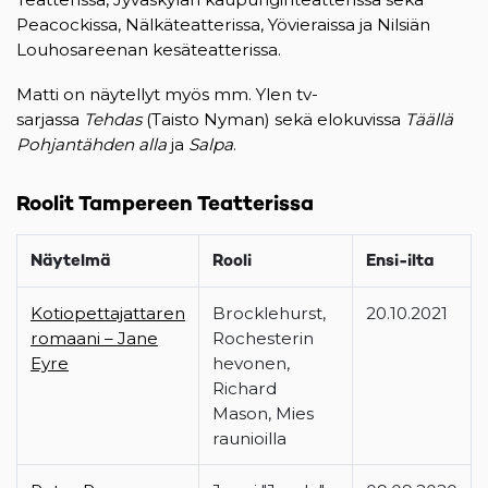
Peacockissa, Nälkäteatterissa, Yövieraissa ja Nilsiän
Louhosareenan kesäteatterissa.
Matti on näytellyt myös mm. Ylen tv-
sarjassa
Tehdas
(Taisto Nyman) sekä elokuvissa
Täällä
Pohjantähden alla
ja
Salpa
.
Roolit Tampereen Teatterissa
Näytelmä
Rooli
Ensi-ilta
Kotiopettajattaren
Brocklehurst,
20.10.2021
romaani – Jane
Rochesterin
Eyre
hevonen,
Richard
Mason, Mies
raunioilla