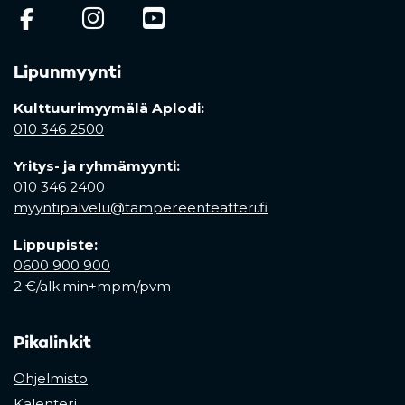
(opens in a new tab)
(opens in a new tab)
(opens in a new ta
Lipunmyynti
Kulttuurimyymälä Aplodi:
010 346 2500
Yritys- ja ryhmämyynti:
010 346 2400
myyntipalvelu@tampereenteatteri.fi
Lippupiste:
0600 900 900
2 €/alk.min+mpm/pvm
Pikalinkit
Ohjelmisto
Kalenteri