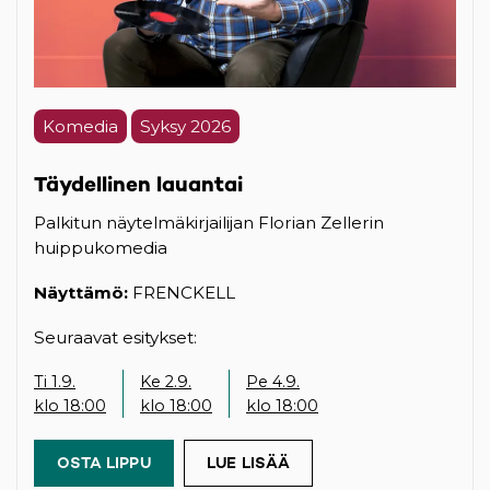
Komedia
Syksy 2026
Täydellinen lauantai
Palkitun näytelmäkirjailijan Florian Zellerin
huippukomedia
Näyttämö:
FRENCKELL
Seuraavat esitykset:
Ti 1.9.
Ke 2.9.
Pe 4.9.
klo 18:00
klo 18:00
klo 18:00
OSTA LIPPU
(OPENS IN A NEW TAB)
LUE LISÄÄ