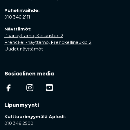
Puhelinvaihde:
010 346 2111
Näyttämöt:
Päänäyttämö, Keskustori 2
Frenckell-näyttämö, Frenckellinaukio 2
Uudet näyttämöt
Sosiaalinen media
(opens in a new tab)
(opens in a new tab)
(opens in a new ta
Lipunmyynti
Kulttuurimyymälä Aplodi:
010 346 2500