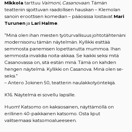
Mikkola
tarttuu
Vaimoni, Casanovaan
. Tämän
teatteriin sijoittuvan raadollisen hauskan – Klemolan
sanoin eroottisen komedian – pääosissa loistavat
Mari
Turunen
ja
Lari Halme
.
”Minä olen ihan miesten työturvallisuus johtotähtenäni
modernisoinu tämän näytelmän. Kyllikki esittää
semmosta panemisen lopettanutta mummoa. Ihan
semmosta invalidia noita-akkaa. Se kaikki seksi mitä
Casanovassa on, sitä esitän minä. Tämä on kahden
hengen näytelmä. Kyllikki on Casanova. Minä olen se-
seksi.”
– Antero Jokinen 50, teatterin naulakkotyöntekijä.
K16. Näytelmä ei sovellu lapsille.
Huom! Katsomo on kaksiosainen, näyttämöllä on
erillinen 40-paikkainen katsomo. Osta liput
valitsemaasi katsomoalueeseen.