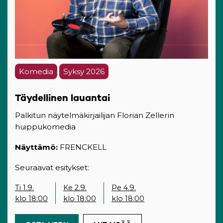
Komedia
Syksy 2026
Täydellinen lauantai
Palkitun näytelmäkirjailijan Florian Zellerin
huippukomedia
Näyttämö:
FRENCKELL
Seuraavat esitykset:
Ti 1.9.
Ke 2.9.
Pe 4.9.
klo 18:00
klo 18:00
klo 18:00