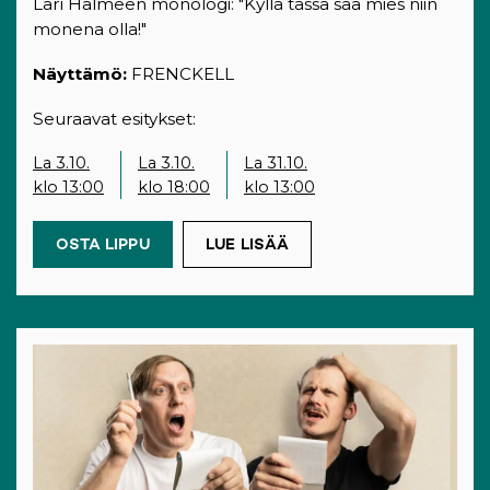
Lari Halmeen monologi: "Kyllä tässä saa mies niin
monena olla!"
Näyttämö:
FRENCKELL
Seuraavat esitykset:
La 3.10.
La 3.10.
La 31.10.
klo 13:00
klo 18:00
klo 13:00
OSTA LIPPU
(OPENS IN A NEW TAB)
LUE LISÄÄ