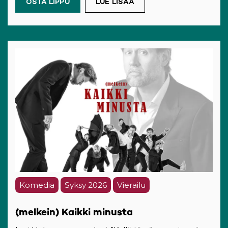
OSTA LIPPU
(OPENS IN A NEW TAB)
LUE LISÄÄ
Komedia
Syksy 2026
Vierailu
(melkein) Kaikki minusta