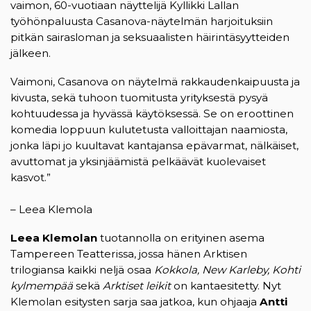
vaimon, 60-vuotiaan näyttelijä Kyllikki Lallan
työhönpaluusta Casanova-näytelmän harjoituksiin
pitkän sairasloman ja seksuaalisten häirintäsyytteiden
jälkeen.
Vaimoni, Casanova on näytelmä rakkaudenkaipuusta ja
kivusta, sekä tuhoon tuomitusta yrityksestä pysyä
kohtuudessa ja hyvässä käytöksessä. Se on eroottinen
komedia loppuun kulutetusta valloittajan naamiosta,
jonka läpi jo kuultavat kantajansa epävarmat, nälkäiset,
avuttomat ja yksinjäämistä pelkäävät kuolevaiset
kasvot.”
– Leea Klemola
Leea Klemolan
tuotannolla on erityinen asema
Tampereen Teatterissa, jossa hänen Arktisen
trilogiansa kaikki neljä osaa
Kokkola, New Karleby, Kohti
kylmempää
sekä
Arktiset leikit
on kantaesitetty. Nyt
Klemolan esitysten sarja saa jatkoa, kun ohjaaja
Antti