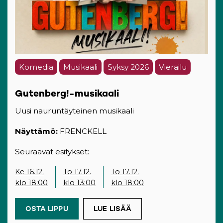
Komedia
Musikaali
Syksy 2026
Vierailu
Gutenberg!-musikaali
Uusi nauruntäyteinen musikaali
Näyttämö:
FRENCKELL
Seuraavat esitykset:
Ke 16.12.
To 17.12.
To 17.12.
klo 18:00
klo 13:00
klo 18:00
OSTA LIPPU
(OPENS IN A NEW TAB)
LUE LISÄÄ