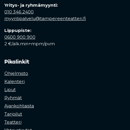
Yritys- ja ryhmämyynti:
010 346 2400
myyntipalvelu@tampereenteatteri.fi
Lippupiste:
0600 900 900
2 €/alk.min+mpm/pvm
Pikalinkit
Ohjelmisto
Kalenteri
Liput
Ryhmät
Ajankohtaista
Tarjoilut
Teatteri