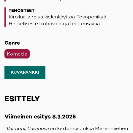
TEHOSTEET
Kiroilua ja roisia kielenkäyttöä. Tekopeniksiä.
Hetkellisesti strobovaloa ja teatterisavua.
Genre
Komedia
KUVAPANKKI
(OPENS IN A NEW TAB)
ESITTELY
Viimeinen esitys 8.3.2025
”
Vaimoni, Casanova
on kertomus Jukka Merenmiehen