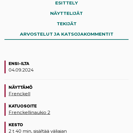
ESITTELY
NÄYTTELIJÄT
TEKIJÄT
ARVOSTELUT JA KATSOJAKOMMENTIT
ENSI-ILTA
04.09.2024
NÄYTTÄMÖ
Frenckell
KATUOSOITE
Frenckellinaukio 2
(opens in a new tab)
KESTO
2 t 40 min, sisältää väliajan