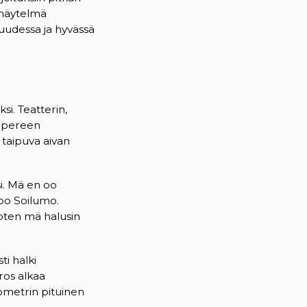
 näytelmä
uudessa ja hyvässä
i. Teatterin,
ampereen
taipuva aivan
i. Mä en oo
too Soilumo.
joten mä halusin
ti halki
ros alkaa
ometrin pituinen