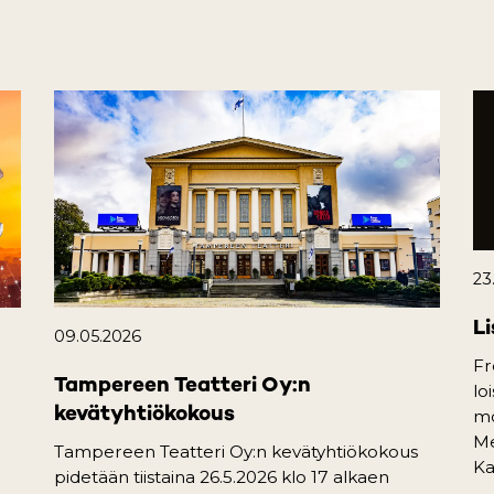
23
Li
09.05.2026
Fr
Tampereen Teatteri Oy:n
lo
kevätyhtiökokous
mo
Me
Tampereen Teatteri Oy:n kevätyhtiökokous
Ka
pidetään tiistaina 26.5.2026 klo 17 alkaen