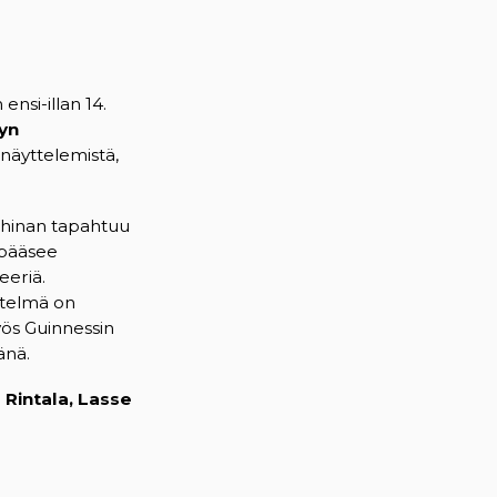
nsi-illan 14.
lyn
näyttelemistä,
hinan tapahtuu
a pääsee
eeriä.
ytelmä on
yös Guinnessin
änä.
 Rintala, Lasse