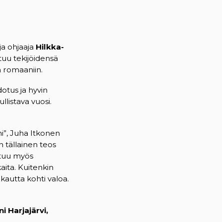
ja ohjaaja
Hilkka-
tuu tekijöidensä
 romaaniin.
otus ja hyvin
istava vuosi.
i”, Juha Itkonen
 tällainen teos
untuu myös
aita. Kuitenkin
kautta kohti valoa.
i Harjajärvi,