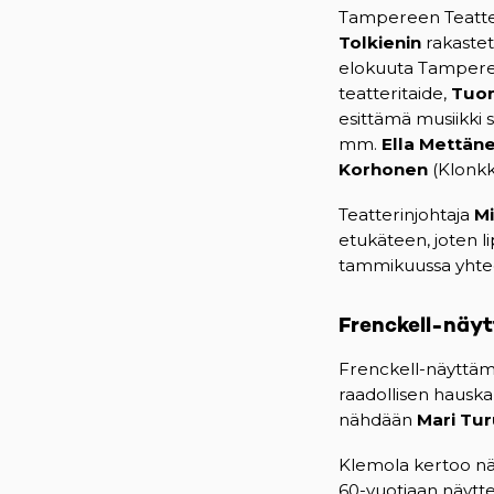
Tampereen Teatter
Tolkienin
rakastet
elokuuta Tampere-t
teatteritaide,
Tuom
esittämä musiikki 
mm.
Ella
Mettän
Korhonen
(Klonkk
Teatterinjohtaja
M
etukäteen, joten li
tammikuussa yhtee
Frenckell-näy
Frenckell-näyttäm
raadollisen hausk
nähdään
Mari Tur
Klemola kertoo nä
60-vuotiaan näytte