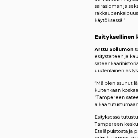
sairasloman ja sek
rakkaudenkaipuusta
käytöksessä.”
Esityksellinen 
Arttu Soilumon
s
esitystaiteen ja k
sateenkaarihistor
uudenlainen esitys
“Mä olen asunut l
kuitenkaan koskaan
”Tampereen sateenk
alkaa tutustumaan s
Esityksessä tutustut
Tampereen keskust
Eteläpuistosta ja