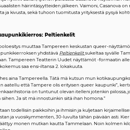
suaalisten häirintäsyytteiden jälkeen. Vaimoni, Casanova on
 ja kivusta, sekä tuhoon tuomitusta yrityksestä pysyä koht
kaupunkikierros: Peltienkelit
ooloesitys muuttaa Tampereen keskustan queer-näyttämöks
aupunkikierroksen yhdistävä
Peltienkelit
sukeltaa syvälle T
iaan. Tampereen Teatterin Uudet näyttämöt -formaatin alle 
kokemus saa ensi-iltansa 2. lokakuuta.
ähes aina Tampereella. Tätä mä kutsun mun kotikaupungiks
 aatellu että Tampere olis erityisen queer kaupunki”, ker
aarihistoria on tuntunut olevan itelleni jotenkin piilossa, 
iihen. Ja sit mä innostuinkin siitä ihan homona.”
aan todellisiin paikkoihin ja ihmisiin ja kuljetaan kirjaimellises
an ja vuosikymmenten, 30-luvulta tähän päivään asti. Kier
 päättyy monen mutkan kautta Tammelaan. Noin kolmen kil