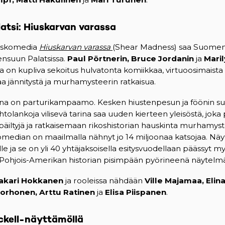
atsi: Hiuskarvan varassa
yskomedia
Hiuskarvan varassa
(Shear Madness) saa Suomen e
nsuun Palatsissa.
Paul Pörtnerin, Bruce Jordanin
ja
Mari
on kupliva sekoitus hulvatonta komiikkaa, virtuoosimaista 
aa jännitystä ja murhamysteerin ratkaisua.
a on parturikampaamo. Kesken hiustenpesun ja föönin su
ohtolankoja vilisevä tarina saa uuden kierteen yleisöstä, jok
iltyjä ja ratkaisemaan rikoshistorian hauskinta murhamyst
median on maailmalla nähnyt jo 14 miljoonaa katsojaa. Nä
le ja se on yli 40 yhtäjaksoisella esitysvuodellaan päässyt m
 Pohjois-Amerikan historian pisimpään pyörineenä näytelm
akari Hokkanen
ja rooleissa nähdään
Ville Majamaa, Elina
Korhonen, Arttu Ratinen
ja
Elisa Piispanen
.
ckell-näyttämö
llä