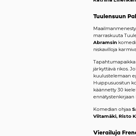
Tuulensuun Pal
Maailmanmenest
marraskuuta Tuule
Abramsin
komedia 
niskavilloja karmiv
Tapahtumapaikkan
järkyttävä rikos. J
kuulustelemaan epä
Huippusuositun ko
käännetty 30 kielel
ennätystenkirjaan
Komedian ohjaa
S
Viitamäki, Risto 
Vierailuja
Fren