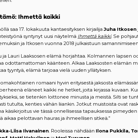
ellen.
tämö: Ihmettä kaikki
lä saa 17. lokakuuta kantaesityksen kirjailija
Juha Itkosen
teistyönä syntynyt uusi näytelmä
Ihmettä kaikki
. Se pohjau
emuksiin ja Itkosen vuonna 2018 julkaistuun samannimiseen
 ja Lauri Laaksosen elämä horjahtaa. Kolmannen lapsen od
aa odottamattoman käänteen. Alkaa Laaksosten elämän mull
kaa tyyntyä, elämä tarjoaa vielä uuden yllätyksen.
omakohtainen romaani hyvin erityisestä jaksosta elämässän
rheenä eläneet kaikki ne hetket, joita kirjassa kuvaan. Kun
tykseksi, se tietenkin loittonee minusta ja meistä. Silti se t
i tutulta, kenties vähän liiankin. Jotkut muistoista ovat rask
a käsikirjoitus vie tässä onnellisessa tapauksessa pimeyden 
 aikaa pelottavan hauras ja ihmeellisen sitkeä.”
lkka-Liisa Iivanainen
. Rooleissa nähdään
Ilona Pukkila, Ton
mpf, Matti Hakulinen
ja
Mari Turunen
.