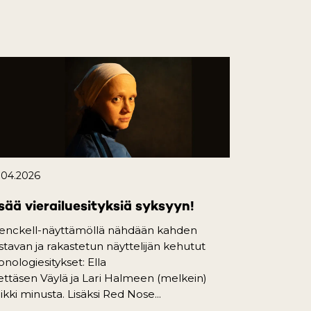
.04.2026
sää vierailuesityksiä syksyyn!
enckell-näyttämöllä nähdään kahden
istavan ja rakastetun näyttelijän kehutut
nologiesitykset: Ella
ttäsen Väylä ja Lari Halmeen (melkein)
ikki minusta. Lisäksi Red Nose...