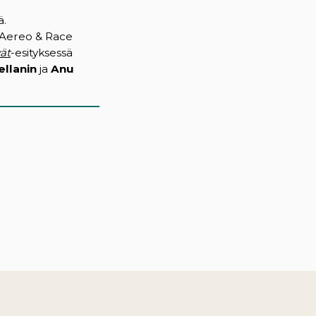
ä.
o Aereo & Race
vät
-esityksessä
ellanin
ja
Anu
)