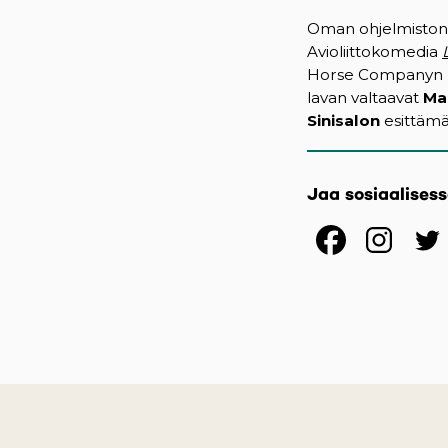
Oman ohjelmiston l
Avioliittokomedia
Horse Companyn uu
lavan valtaavat
Ma
Sinisalon
esittäm
Jaa sosiaalises
(opens
(op