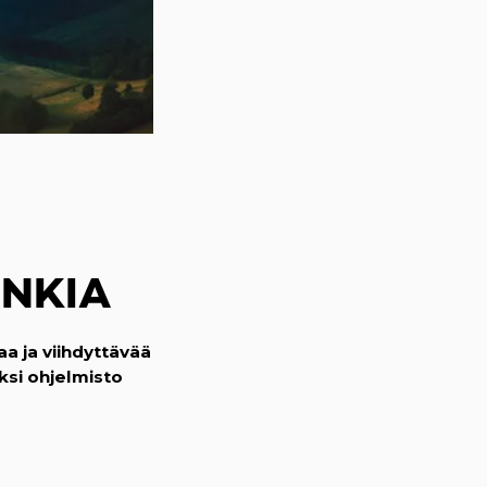
UNKIA
a ja viihdyttävää
si ohjelmisto