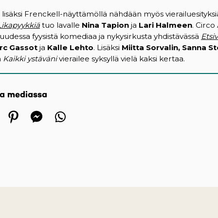
isäksi Frenckell-näyttämöllä nähdään myös vierailuesityksi
Likapyykkiä
tuo lavalle
Nina Tapion
ja
Lari Halmeen
. Circ
dessa fyysistä komediaa ja nykysirkusta yhdistävässä
Etsi
rc Gassot
ja
Kalle Lehto
. Lisäksi
Miitta Sorvalin, Sanna St
ä
Kaikki ystäväni
vierailee syksyllä vielä kaksi kertaa.
sa mediassa
 in a new tab)
ens in a new tab)
(opens in a new tab)
(opens in a new tab)
(opens in a new tab