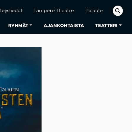
teystiedot
Tampere Theatre
Palaute
RYHMÄT
AJANKOHTAISTA
TEATTERI