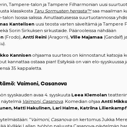
in, Tampere-talon ja Tampere Filharmonian uusi suurtuo
usta klassikosta
Taru Sormusten herrasta™
saa maailman ka
alon Isossa salissa. Ainutlaatuisessa suurtuotannossa yhdis
as Kantelisen
uusi teosta varten säveltämä ja Tampere 
sekä Sorin Sirkuksen sirkustaide. Päärooleissa nähdään
en
(Frodo),
Antti Reini
(Aragorn),
Ville Majamaa
(Gandalf) j
u).
ikko Kannisen
ohjaama suurteos on kiinnostanut katsojia ko
put kannattaa ostaaa pian! Esityksiä on vain elo-syyskuussa j
nsä 35 kappaletta.
ttämö: Vaimoni, Casanova
ön syyskauden avaa 4. syyskuuta
Leea Klemolan
teatteriin
a näytelmä
Vaimoni, Casanova
. Komedian ohjaa
Antti Mikk
unen, Matti Hakulinen, Lari Halme, Katriina Lilienkampf
ytelmästään: ”
Vaimoni, Casanova
on kertomus Jukka Mer
lijä Kyllikki Lallan, työhön paluusta Casanova-näytelmän harj