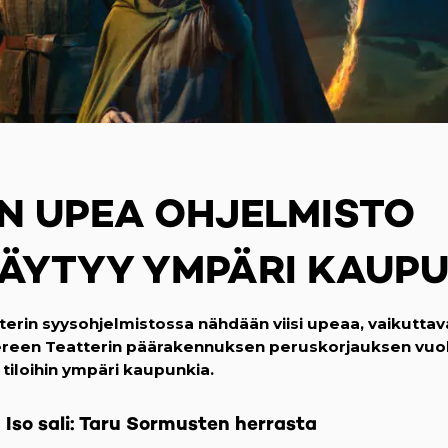
N UPEA OHJELMISTO
TÄYTYY YMPÄRI KAUP
rin syysohjelmistossa nähdään viisi upeaa, vaikuttava
ereen Teatterin päärakennuksen peruskorjauksen vuok
n tiloihin ympäri kaupunkia.
Iso sali: Taru Sormusten herrasta