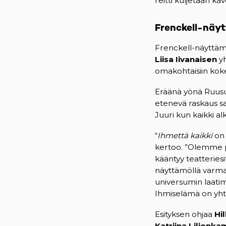
reitti kuljetaan käv
Frenckell-näyt
Frenckell-näyttämöl
Liisa Iivanaisen
yh
omakohtaisiin kok
Eräänä yönä Ruusu
etenevä raskaus s
Juuri kun kaikki al
“
Ihmettä kaikki
on 
kertoo. ”Olemme pe
kääntyy teatteriesi
näyttämöllä varmast
universumin laatim
Ihmiselämä on yhtä
Esityksen ohjaa
Hi
Katriina Lilienka