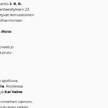
tanto
J. R. R.
ntaesityksen 23.
tyvät ikimuistoinen
Filharmonian
a
Risto
vasti jo
a joulu-
 sijoittuva,
ola
. Rooleissa
ja
Kai Vaine
.
enmiehen vaimon,
oituksiin pitkän