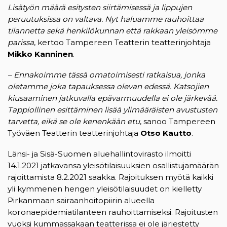
Lisätyön määrä esitysten siirtämisessä ja lippujen
peruutuksissa on valtava. Nyt haluamme rauhoittaa
tilannetta sekä henkilökunnan että rakkaan yleisömme
parissa
, kertoo Tampereen Teatterin teatterinjohtaja
Mikko Kanninen
.
– Ennakoimme tässä omatoimisesti ratkaisua, jonka
oletamme joka tapauksessa olevan edessä. Katsojien
kiusaaminen jatkuvalla epävarmuudella ei ole järkevää.
Tappiollinen esittäminen lisää ylimääräisten avustusten
tarvetta, eikä se ole kenenkään etu
, sanoo Tampereen
Työväen Teatterin teatterinjohtaja
Otso Kautto
.
Länsi- ja Sisä-Suomen aluehallintovirasto ilmoitti
14.1.2021 jatkavansa yleisötilaisuuksien osallistujamäärän
rajoittamista 8.2.2021 saakka. Rajoituksen myötä kaikki
yli kymmenen hengen yleisötilaisuudet on kielletty
Pirkanmaan sairaanhoitopiirin alueella
koronaepidemiatilanteen rauhoittamiseksi. Rajoitusten
vuoksi kummassakaan teatterissa ei ole järjestetty