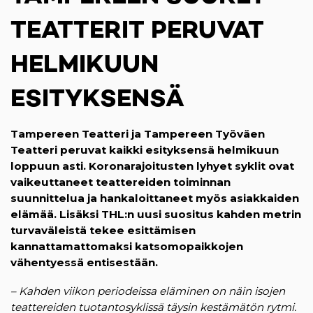
TEATTERIT PERUVAT
HELMIKUUN
ESITYKSENSÄ
Tampereen Teatteri ja Tampereen Työväen
Teatteri peruvat kaikki esityksensä helmikuun
loppuun asti. Koronarajoitusten lyhyet syklit ovat
vaikeuttaneet teattereiden toiminnan
suunnittelua ja hankaloittaneet myös asiakkaiden
elämää. Lisäksi THL:n uusi suositus kahden metrin
turvaväleistä tekee esittämisen
kannattamattomaksi katsomopaikkojen
vähentyessä entisestään.
– Kahden viikon periodeissa eläminen on näin isojen
teattereiden tuotantosyklissä täysin kestämätön rytmi.