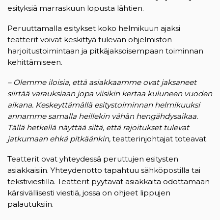
esityksiä marraskuun lopusta lähtien.
Peruuttamalla esitykset koko helmikuun ajaksi
teatterit voivat keskittyä tulevan ohjelmiston
harjoitustoimintaan ja pitkäjaksoisempaan toiminnan
kehittämiseen.
– Olemme iloisia, että asiakkaamme ovat jaksaneet
siirtää varauksiaan jopa viisikin kertaa kuluneen vuoden
aikana. Keskeyttämällä esitystoiminnan helmikuuksi
annamme samalla heillekin vähän hengähdysaikaa.
Tällä hetkellä näyttää siltä, että rajoitukset tulevat
jatkumaan ehkä pitkäänkin,
teatterinjohtajat toteavat.
Teatterit ovat yhteydessä peruttujen esitysten
asiakkaisiin. Yhteydenotto tapahtuu sähköpostilla tai
tekstiviestillä. Teatterit pyytävät asiakkaita odottamaan
kärsivällisesti viestiä, jossa on ohjeet lippujen
palautuksiin.