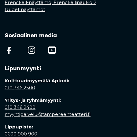
Frenckell-näyttämö, Frenckellinaukio 2
Uudet näyttämöt
Sosiaalinen media
(opens in a new tab)
(opens in a new tab)
(opens in a new ta
Lipunmyynti
Kulttuurimyymälä Aplodi:
010 346 2500
Yritys- ja ryhmämyynti:
010 346 2400
myyntipalvelu@tampereenteatteri.fi
Lippupiste:
0600 900 900