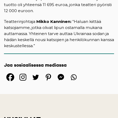
tuotto oli yhteensä 11 695 euroa, jonka teatteri pyöristi
12 000 euroon.
Teatterinjohtaja
Mikko Kanninen:
“Haluan kiittää
katsojiamme, jotka olivat lipun ostamalla mukana
auttamassa. Yhteinen tarve auttaa Ukrainaa sodan ja
hädän keskellä nousi katsojien ja henkilökunnan kanssa
keskustellessa.”
Jaa sosiaalisessa mediassa
(opens in a new tab)
(opens in a new tab)
(opens in a new ta
(opens in a 
(opens in