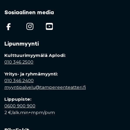
Sosiaalinen media
(opens in a new tab)
(opens in a new tab)
(opens in a new ta
Lipunmyynti
Kulttuurimyymälä Aplodi:
010 346 2500
Yritys- ja ryhmämyynti:
010 346 2400
myyntipalvelu@tampereenteatteri.fi
Lippupiste:
0600 900 900
2 €/alk.min+mpm/pvm