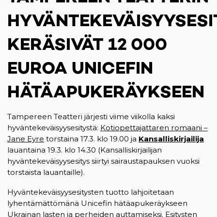
HYVÄNTEKEVÄISYYSESI
KERÄSIVÄT 12 000
EUROA UNICEFIN
HÄTÄAPUKERÄYKSEEN
Tampereen Teatteri järjesti viime viikolla kaksi
hyväntekeväisyysesitystä:
Kotiopettajattaren romaani –
Jane Eyre
torstaina 17.3. klo 19.00 ja
Kansalliskirjailija
(op
lauantaina 19.3. klo 14.30 (Kansalliskirjailijan
hyväntekeväisyysesitys siirtyi sairaustapauksen vuoksi
torstaista lauantaille).
Hyväntekeväisyysesitysten tuotto lahjoitetaan
lyhentämättömänä Unicefin hätäapukeräykseen
Ukrainan lasten ja perheiden auttamiseksi. Esitysten