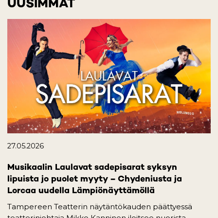
UUSIMMAT
27.05.2026
Musikaalin Laulavat sadepisarat syksyn
lipuista jo puolet myyty – Chydeniusta ja
Lorcaa uudella Lämpiönäyttämöllä
Tampereen Teatterin näytäntökauden päättyessä
teatterinjohtaja Mikko Kanninen iloitsee nuorista