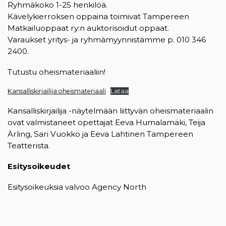
Ryhmäkoko 1-25 henkilöä.
Kävelykierroksen oppaina toimivat Tampereen
Matkailuoppaat ry:n auktorisoidut oppaat.
Varaukset yritys- ja ryhmämyynnistämme p. 010 346
2400.
Tutustu oheismateriaaliin!
Kansalliskirjailija oheismateriaali
Lataa
Kansalliskirjailija -näytelmään liittyvän oheismateriaalin
ovat valmistaneet opettajat Eeva Humalamäki, Teija
Ärling, Sari Vuokko ja Eeva Lahtinen Tampereen
Teatterista.
Esitysoikeudet
Esitysoikeuksia valvoo Agency North