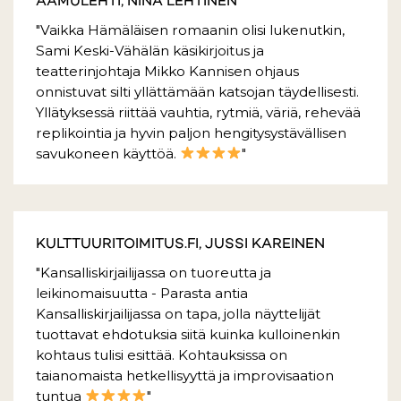
AAMULEHTI, NINA LEHTINEN
"Vaikka Hämäläisen romaanin olisi lukenutkin,
Sami Keski-Vähälän käsikirjoitus ja
teatterinjohtaja Mikko Kannisen ohjaus
onnistuvat silti yllättämään katsojan täydellisesti.
Yllätyksessä riittää vauhtia, rytmiä, väriä, rehevää
replikointia ja hyvin paljon hengitysystävällisen
savukoneen käyttöä.
"
KULTTUURITOIMITUS.FI, JUSSI KAREINEN
"Kansalliskirjailijassa on tuoreutta ja
leikinomaisuutta - Parasta antia
Kansalliskirjailijassa on tapa, jolla näyttelijät
tuottavat ehdotuksia siitä kuinka kulloinenkin
kohtaus tulisi esittää. Kohtauksissa on
taianomaista hetkellisyyttä ja improvisaation
tuntua
"