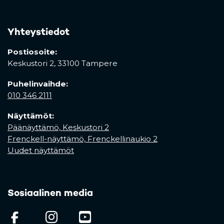
Yhteystiedot
Postiosoite:
Keskustori 2,
33100 Tampere
Puhelinvaihde:
010 346 2111
Näyttämöt:
Päänäyttämö, Keskustori 2
Frenckell-näyttämö, Frenckellinaukio 2
Uudet näyttämöt
Sosiaalinen media
(opens in a new tab)
(opens in a new tab)
(opens in a new ta