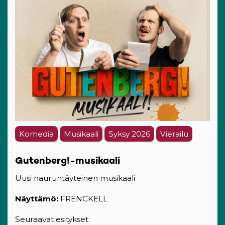
Komedia
Musikaali
Syksy 2026
Vierailu
Gutenberg!-musikaali
Uusi nauruntäyteinen musikaali
Näyttämö:
FRENCKELL
Seuraavat esitykset: