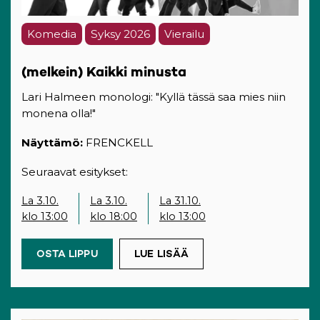
Komedia
Syksy 2026
Vierailu
(melkein) Kaikki minusta
Lari Halmeen monologi: "Kyllä tässä saa mies niin
monena olla!"
Näyttämö:
FRENCKELL
Seuraavat esitykset:
La 3.10.
La 3.10.
La 31.10.
klo 13:00
klo 18:00
klo 13:00
OSTA LIPPU
(OPENS IN A NEW TAB)
LUE LISÄÄ