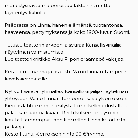
menestysnäytelmä perustuu faktoihin, mutta
täydentyy fiktiolla.
Pääosassa on Linna, hänen elämänsä, tuotantonsa,
haaveensa, pettymyksensä ja koko 1900-luvun Suomi.
Tutustu teatterin arkeen ja seuraa Kansalliskirjailija-
näytelmän valmistumista
Lue teatterikriitikko Aksu Piipon
draamapäiväkirjaa.
Kerää oma ryhmä ja osallistu Väinö Linnan Tampere -
kävelykierrokselle
Nyt voit varata ryhmällesi Kansalliskirjailija-näytelmän
yhteyteen Väinö Linnan Tampere -kävelykierroksen.
Kierros lähtee ennen esitystä Frenckellin edustalta ja
palaa samaan paikkaan. Reitti kulkee Finlaysonin
kautta Hämeenpuistoon kierrellen Linnalle tärkeitä
paikkoja.
Kesto 1 tunti. Kierroksen hinta 90 €/ryhmä.