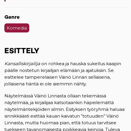
Genre
Komedia
ESITTELY
Kansalliskirjailija
on rohkea ja hauska sukellus kaapin
päälle nostetun kirjailijan elämään ja ajatuksiin. Se
esittelee tamperelaisen Väinö Linnan sellaisena,
jollaisena häntä ei ole aiemmin nähty.
Näytelmässä Väinö Linnasta ollaan tekemässä
näytelmää, ja kirjailijaa katsotaankin häpeilemättä
näytelmäntekijöiden silmin. Esityksen työryhmä haluaa
sinnikkäästi esittää kauan kaivatun “totuuden” Väinö
Linnasta, mutta huomaa pian, että totuus tarvitsee
tuekseen tavanomaisesta poikkeavia keinoja. Tuleva