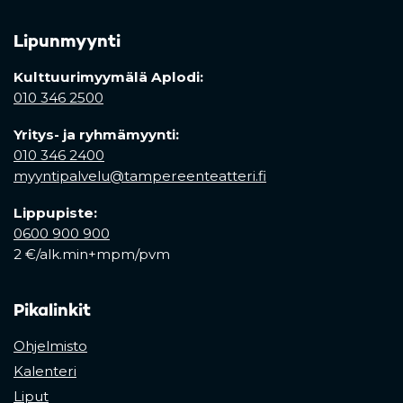
Lipunmyynti
Kulttuurimyymälä Aplodi:
010 346 2500
Yritys- ja ryhmämyynti:
010 346 2400
myyntipalvelu@tampereenteatteri.fi
Lippupiste:
0600 900 900
2 €/alk.min+mpm/pvm
Pikalinkit
Ohjelmisto
Kalenteri
Liput