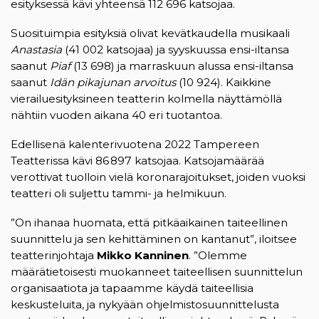
esityksessä kävi yhteensä 112 696 katsojaa.
Suosituimpia esityksiä olivat kevätkaudella musikaali
Anastasia
(41 002 katsojaa) ja syyskuussa ensi-iltansa
saanut
Piaf
(13 698) ja marraskuun alussa ensi-iltansa
saanut
Idän pikajunan arvoitus
(10 924). Kaikkine
vierailuesityksineen teatterin kolmella näyttämöllä
nähtiin vuoden aikana 40 eri tuotantoa.
Edellisenä kalenterivuotena 2022 Tampereen
Teatterissa kävi 86 897 katsojaa. Katsojamäärää
verottivat tuolloin vielä koronarajoitukset, joiden vuoksi
teatteri oli suljettu tammi- ja helmikuun.
”On ihanaa huomata, että pitkäaikainen taiteellinen
suunnittelu ja sen kehittäminen on kantanut”, iloitsee
teatterinjohtaja
Mikko Kanninen
. ”Olemme
määrätietoisesti muokanneet taiteellisen suunnittelun
organisaatiota ja tapaamme käydä taiteellisia
keskusteluita, ja nykyään ohjelmistosuunnittelusta