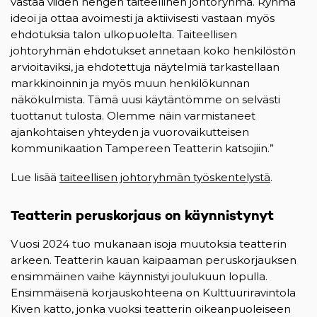
vastaa viiden hengen taiteellinen johtoryhmä. Ryhmä
ideoi ja ottaa avoimesti ja aktiivisesti vastaan myös
ehdotuksia talon ulkopuolelta. Taiteellisen
johtoryhmän ehdotukset annetaan koko henkilöstön
arvioitaviksi, ja ehdotettuja näytelmiä tarkastellaan
markkinoinnin ja myös muun henkilökunnan
näkökulmista. Tämä uusi käytäntömme on selvästi
tuottanut tulosta. Olemme näin varmistaneet
ajankohtaisen yhteyden ja vuorovaikutteisen
kommunikaation Tampereen Teatterin katsojiin.”
Lue lisää
taiteellisen johtoryhmän työskentelystä
(opens i
.
Teatterin peruskorjaus on käynnistynyt
Vuosi 2024 tuo mukanaan isoja muutoksia teatterin
arkeen. Teatterin kauan kaipaaman peruskorjauksen
ensimmäinen vaihe käynnistyi joulukuun lopulla.
Ensimmäisenä korjauskohteena on Kulttuuriravintola
Kiven katto, jonka vuoksi teatterin oikeanpuoleiseen