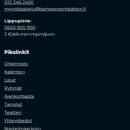
010 346 2400
myyntipalvelu@tampereenteatteri.fi
Lippupiste:
0600 900 900
2 €/alk.min+mpm/pvm
Pikalinkit
Ohjelmisto
Kalenteri
Liput
Ryhmät
Ajankohtaista
Tarjoilut
Teatteri
Yhteystiedot
Näytelmäarkisto