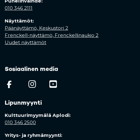
Puhelinvaihde:
010 346 2111
Näyttämöt:
Päänäyttämö, Keskustori 2
Frenckell-näyttämö, Frenckellinaukio 2
Uudet näyttämöt
Sosiaalinen media
(opens in a new tab)
(opens in a new tab)
(opens in a new ta
Lipunmyynti
Kulttuurimyymälä Aplodi:
010 346 2500
Yritys- ja ryhmämyynti: