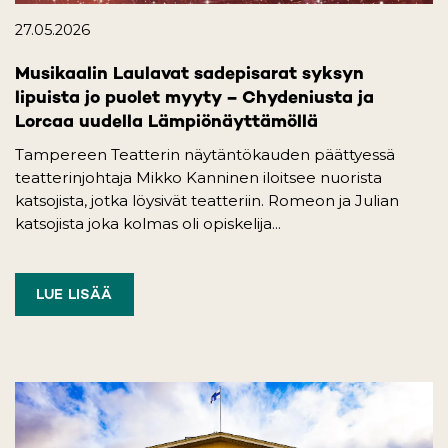
27.05.2026
Musikaalin Laulavat sadepisarat syksyn
lipuista jo puolet myyty – Chydeniusta ja
Lorcaa uudella Lämpiönäyttämöllä
Tampereen Teatterin näytäntökauden päättyessä
teatterinjohtaja Mikko Kanninen iloitsee nuorista
katsojista, jotka löysivät teatteriin. Romeon ja Julian
katsojista joka kolmas oli opiskelija...
LUE LISÄÄ