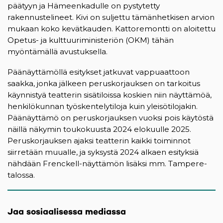
päätyyn ja Hämeenkadulle on pystytetty
rakennustelineet. Kivi on suljettu tämänhetkisen arvion
mukaan koko kevätkauden. Kattoremontti on aloitettu
Opetus- ja kulttuuriministeriön (OKM) tähän
myöntämällä avustuksella.
Päänäyttämöllä esitykset jatkuvat vappuaattoon
saakka, jonka jälkeen peruskorjauksen on tarkoitus
käynnistyä teatterin sisätiloissa koskien niin näyttämöä,
henkilökunnan työskentelytiloja kuin yleisötilojakin.
Päänäyttämö on peruskorjauksen vuoksi pois käytöstä
näillä näkymin toukokuusta 2024 elokuulle 2025.
Peruskorjauksen ajaksi teatterin kaikki toiminnot
siirretään muualle, ja syksystä 2024 alkaen esityksiä
nähdään Frenckell-näyttämön lisäksi mm. Tampere-
talossa.
Jaa sosiaalisessa mediassa