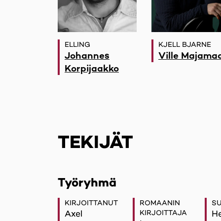
ELLING
KJELL BJARNE
Johannes
Ville Majama
Korpijaakko
TEKIJÄT
Työryhmä
KIRJOITTANUT
ROMAANIN
S
Axel
KIRJOITTAJA
He