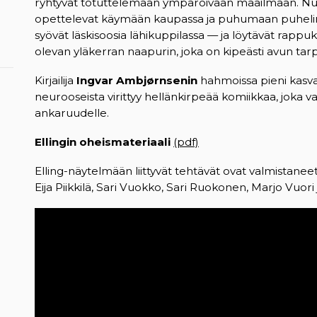
ryhtyvät totuttelemaan ympäröivään maailmaan. Nuo
opettelevat käymään kaupassa ja puhumaan puhelime
syövät läskisoosia lähikuppilassa — ja löytävät rap
olevan yläkerran naapurin, joka on kipeästi avun tar
Kirjailija
Ingvar Ambjørnsenin
hahmoissa pieni kasvaa
neurooseista virittyy hellänkirpeää komiikkaa, joka 
ankaruudelle.
Ellingin oheismateriaali
(pdf)
(opens in a new tab)
Elling-näytelmään liittyvät tehtävät ovat valmistaneet
Eija Piikkilä, Sari Vuokko, Sari Ruokonen, Marjo Vuor