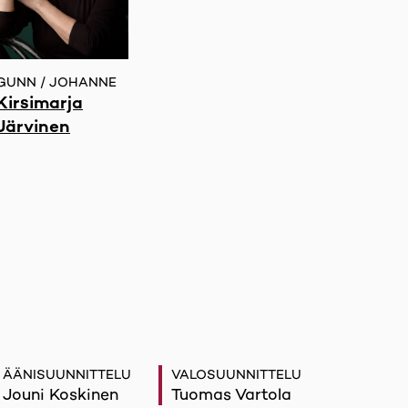
GUNN / JOHANNE
Kirsimarja
Järvinen
ÄÄNISUUNNITTELU
VALOSUUNNITTELU
Jouni Koskinen
Tuomas Vartola