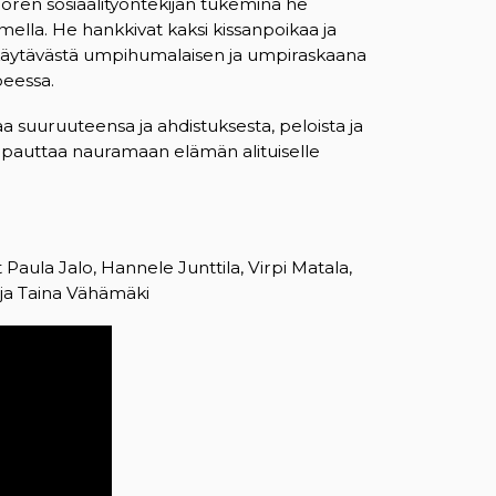
ren sosiaalityöntekijän tukemina he
lla. He hankkivat kaksi kissanpoikaa ja
pukäytävästä umpihumalaisen ja umpiraskaana
peessa.
 suuruuteensa ja ahdistuksesta, peloista ja
vapauttaa nauramaan elämän alituiselle
 Paula Jalo, Hannele Junttila, Virpi Matala,
i ja Taina Vähämäki