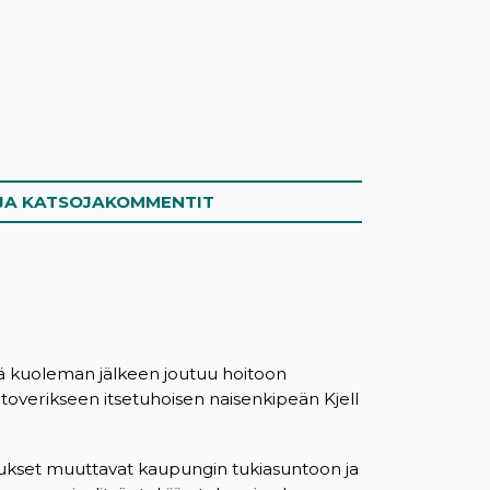
JA KATSOJAKOMMENTIT
nsä kuoleman jälkeen joutuu hoitoon
etoverikseen itsetuhoisen naisenkipeän Kjell
rukset muuttavat kaupungin tukiasuntoon ja