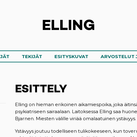
ELLING
IJÄT
TEKIJÄT
ESITYSKUVAT
ARVOSTELUT 
ESITTELY
Elling on hieman erikoinen aikamiespoika, joka äiti
psykiatriseen sairaalaan. Laitoksessa Elling saa huon
Bjarnen. Miesten välille viriää omalaatuinen ystävyys.
Ystävyys joutuu todelliseen tulikokeeseen, kun tove