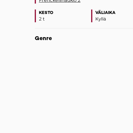
Frenckellinaukio 2
(opens in a new tab)
KESTO
VÄLIAIKA
2 t
Kyllä
Genre