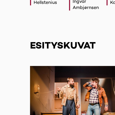
Ingvar
Hellstenius
Ka
Ambjørnsen
ESITYSKUVAT