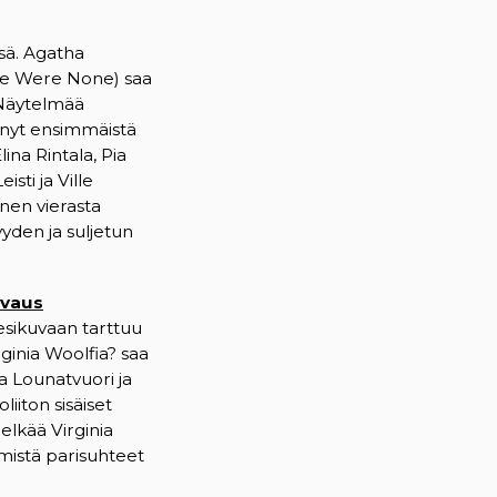
sä. Agatha
ere Were None) saa
 Näytelmää
n nyt ensimmäistä
ina Rintala, Pia
sti ja Ville
nen vierasta
yyden ja suljetun
uvaus
esikuvaan tarttuu
ginia Woolfia? saa
a Lounatvuori ja
liiton sisäiset
elkää Virginia
 mistä parisuhteet