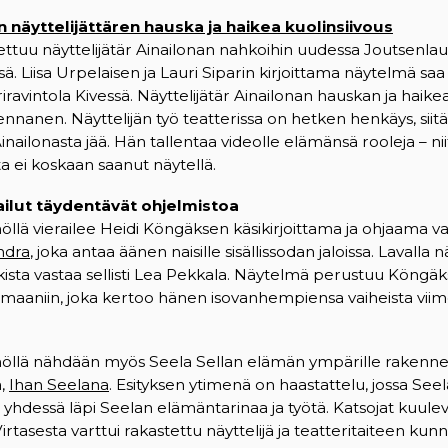
 näyttelijättären hauska ja haikea kuolinsiivous
settuu näyttelijätär Ainailonan nahkoihin uudessa Joutsenlau
ä. Liisa Urpelaisen ja Lauri Siparin kirjoittama näytelmä saa
iravintola Kivessä. Näyttelijätär Ainailonan hauskan ja haike
nnanen. Näyttelijän työ teatterissa on hetken henkäys, siitä
ä Ainailonasta jää. Hän tallentaa videolle elämänsä rooleja – nii
oita ei koskaan saanut näytellä.
ailut täydentävät ohjelmistoa
llä vierailee Heidi Köngäksen käsikirjoittama ja ohjaama va
ndra
, joka antaa äänen naisille sisällissodan jaloissa. Lavall
kista vastaa sellisti Lea Pekkala. Näytelmä perustuu Köngä
aaniin, joka kertoo hänen isovanhempiensa vaiheista viim
öllä nähdään myös Seela Sellan elämän ympärille rakenne
a,
Ihan Seelana
. Esityksen ytimenä on haastattelu, jossa Seela
hdessä läpi Seelan elämäntarinaa ja työtä. Katsojat kuulev
Virtasesta varttui rakastettu näyttelijä ja teatteritaiteen kun