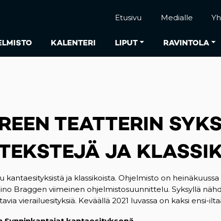
Etusivu
Medialle
Yh
ELMISTO
KALENTERI
LIPUT
RAVINTOLA
REEN TEATTERIN SYK
 TEKSTEJÄ JA KLASSI
 kantaesityksistä ja klassikoista. Ohjelmisto on heinäkuussa
ino Braggen viimeinen ohjelmistosuunnittelu. Syksyllä nähdää
avia vierailuesityksiä. Keväällä 2021 luvassa on kaksi ensi-ilta
n Synninkantajat kantaesityksenä