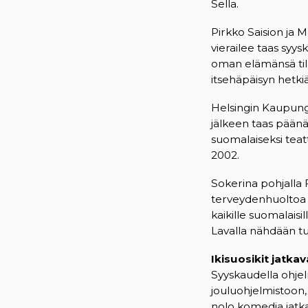
Sella.
Pirkko Saision ja 
vierailee taas syy
oman elämänsä til
itsehäpäisyn hetki
Helsingin Kaupung
jälkeen taas pään
suomalaiseksi teat
2002.
Sokerina pohjalla
terveydenhuoltoa 
kaikille suomalais
Lavalla nähdään tut
Ikisuosikit jatka
Syyskaudella ohjel
jouluohjelmistoon,
nolo komedia jatkaa