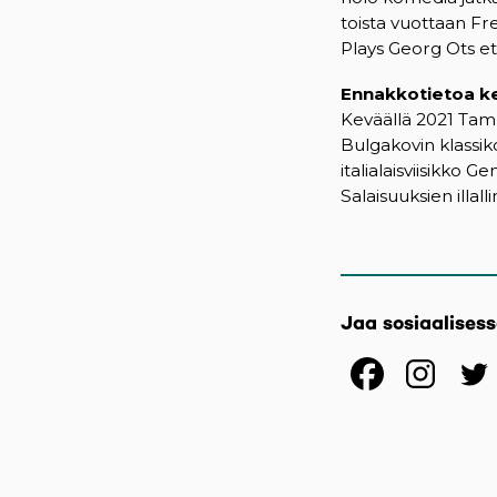
toista vuottaan Fr
Plays Georg Ots et
Ennakkotietoa k
Keväällä 2021 Tamp
Bulgakovin klassi
italialaisviisikko 
Salaisuuksien illall
Jaa sosiaalises
(opens
(op