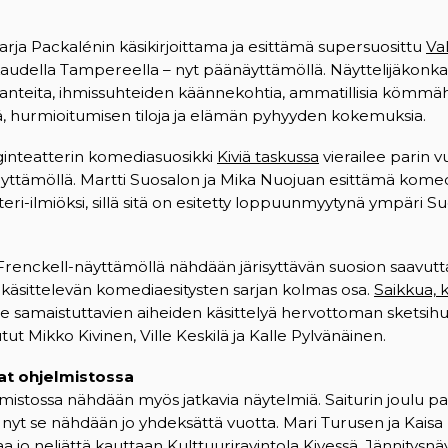
Marja Packalénin käsikirjoittama ja esittämä supersuosittu
Va
skaudella Tampereella – nyt päänäyttämöllä. Näyttelijäkonka
anteita, ihmissuhteiden käännekohtia, ammatillisia kömmäh
ä, hurmioitumisen tiloja ja elämän pyhyyden kokemuksia.
inteatterin komediasuosikki
Kiviä taskussa
vierailee parin 
äyttämöllä. Martti Suosalon ja Mika Nuojuan esittämä kome
teri-ilmiöksi, sillä sitä on esitetty loppuunmyytynä ympäri 
 Frenckell-näyttämöllä nähdään järisyttävän suosion saavut
käsittelevän komediaesitysten sarjan kolmas osa.
Saikkua, k
ille samaistuttavien aiheiden käsittelyä hervottoman sketsih
ut Mikko Kivinen, Ville Keskilä ja Kalle Pylvänäinen.
vat ohjelmistossa
mistossa nähdään myös jatkavia näytelmiä. Saiturin joulu 
 nyt se nähdään jo yhdeksättä vuotta. Mari Turusen ja Kais
 jo neljättä kauttaan Kulttuuriravintola Kivessä. Jännitysnä