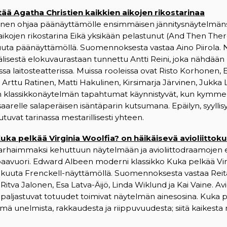
ttää Agatha Christien kaikkien aikojen rikostarinaa
äinen ohjaa päänäyttämölle ensimmäisen jännitysnäytelmän
 aikojen rikostarina Eikä yksikään pelastunut (And Then Th
akuuta päänäyttämöllä. Suomennoksesta vastaa Aino Piirola.
älisestä elokuvaurastaan tunnettu Antti Reini, joka nähdää
a laitosteatterissa. Muissa rooleissa ovat Risto Korhonen, El
, Arttu Ratinen, Matti Hakulinen, Kirsimarja Järvinen, Jukka Lei
n klassikkonäytelmän tapahtumat käynnistyvät, kun kymme
saarelle salaperäisen isäntäparin kutsumana. Epäilyn, syyllis
tuvat tarinassa mestarillisesti yhteen.
ka pelkää Virginia Woolfia? on häikäisevä avioliittok
parhaimmaksi kehuttuun näytelmään ja avioliittodraamojen 
paavuori. Edward Albeen moderni klassikko Kuka pelkää Vir
okakuuta Frenckell-näyttämöllä. Suomennoksesta vastaa Reit
itva Jalonen, Esa Latva-Äijö, Linda Wiklund ja Kai Vaine. Avio
ja paljastuvat totuudet toimivat näytelmän ainesosina. Kuka p
mä unelmista, rakkaudesta ja riippuvuudesta; siitä kaikesta