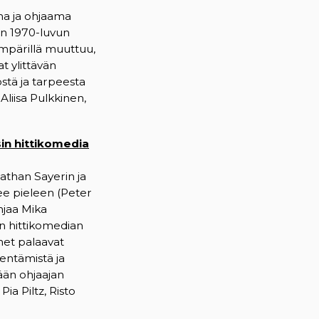
ma ja ohjaama
On 1970-luvun
ympärillä muuttuu,
 ylittävän
stä ja tarpeesta
 Aliisa Pulkkinen,
in hittikomedia
athan Sayerin ja
ee pieleen (Peter
jaa Mika
en hittikomedian
et palaavat
lentämistä ja
ään ohjaajan
ia Piltz, Risto