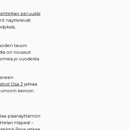
lehtelijan peruukki
rit näyttelevät
dyksiä,
vuoden tauon
dia on noussut
Suomea jo vuodesta
taneen
iitos! Osa 3
jatkaa
uumorin keinoin.
palaa päänäyttämön
a Helan Häpeä! –
ytelmä Piina jatkaa