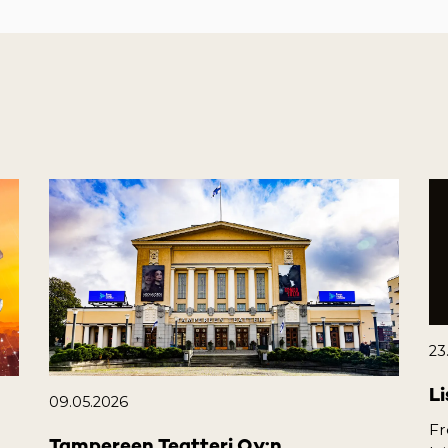
23
Li
09.05.2026
Fr
Tampereen Teatteri Oy:n