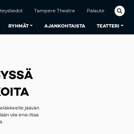
teystiedot
Tampere Theatre
Palaute
RYHMÄT
AJANKOHTAISTA
TEATTERI
SYSSÄ
KOITA
 eläkkeelle jäävän
n viisi ensi-iltaa
a.