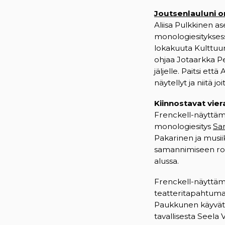
Joutsenlauluni on
Aliisa Pulkkinen a
monologiesityksess
lokakuuta Kulttuur
ohjaa Jotaarkka Pe
jäljelle. Paitsi ett
näytellyt ja niitä j
Kiinnostavat vier
Frenckell-näyttämö
monologiesitys
Sa
Pakarinen ja musii
samannimiseen rom
alussa.
Frenckell-näyttäm
teatteritapahtum
Paukkunen käyvät y
tavallisesta Seela 