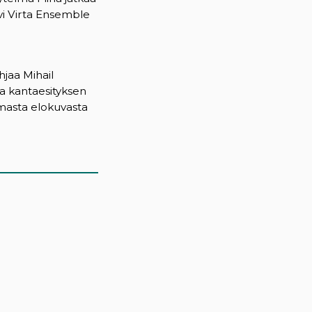
avi Virta Ensemble
hjaa Mihail
a kantaesityksen
tamasta elokuvasta
)