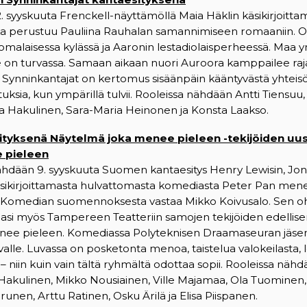
 syyskuuta Frenckell-näyttämöllä Maia Häklin käsikirjoitta
oka perustuu Pauliina Rauhalan samannimiseen romaaniin. 
malaisessa kylässä ja Aaronin lestadiolaisperheessä. Maa 
on turvassa. Samaan aikaan nuori Auroora kamppailee rajat
Synninkantajat on kertomus sisäänpäin kääntyvästä yhteisö
ituksia, kun ympärillä tulvii. Rooleissa nähdään Antti Tiensuu,
va Hakulinen, Sara-Maria Heinonen ja Konsta Laakso.
tyksenä Näytelmä joka menee pieleen -tekijöiden uus
 pieleen
hdään 9. syyskuuta Suomen kantaesitys Henry Lewisin, Jon
äsikirjoittamasta hulvattomasta komediasta Peter Pan men
Komedian suomennoksesta vastaa Mikko Koivusalo. Sen oh
hjasi myös Tampereen Teatteriin samojen tekijöiden edellis
ee pieleen. Komediassa Polyteknisen Draamaseuran jäsen
avalle. Luvassa on posketonta menoa, taistelua valokeilasta, 
 niin kuin vain tältä ryhmältä odottaa sopii. Rooleissa nähd
Hakulinen, Mikko Nousiainen, Ville Majamaa, Ola Tuominen, P
unen, Arttu Ratinen, Osku Ärilä ja Elisa Piispanen.