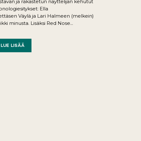
istavan ja rakastetun näyttelijän kehutut
nologiesitykset: Ella
ttäsen Väylä ja Lari Halmeen (melkein)
ikki minusta. Lisäksi Red Nose...
LUE LISÄÄ