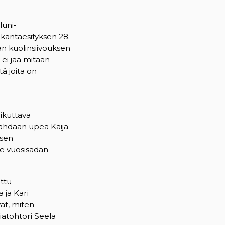
luni-
 kantaesityksen 28.
an kuolinsiivouksen
 ei jää mitään
tä joita on
ikuttava
a nähdään upea Kaija
ksen
e vuosisadan
ttu
 ja Kari
at, miten
niatohtori Seela