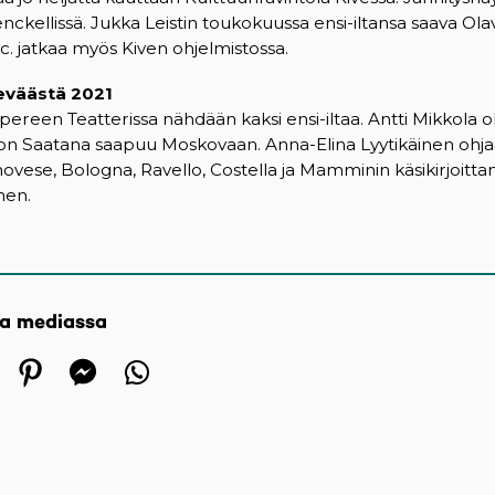
enckellissä. Jukka Leistin toukokuussa ensi-iltansa saava Ol
c. jatkaa myös Kiven ohjelmistossa.
eväästä 2021
ereen Teatterissa nähdään kaksi ensi-iltaa. Antti Mikkola o
kon Saatana saapuu Moskovaan. Anna-Elina Lyytikäinen ohja
Genovese, Bologna, Ravello, Costella ja Mamminin käsikirjoit
inen.
sa mediassa
 in a new tab)
ens in a new tab)
(opens in a new tab)
(opens in a new tab)
(opens in a new tab