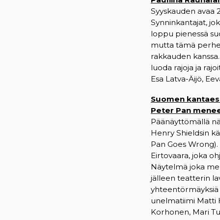
Syyskauden avaa 2.
Synninkantajat, j
loppu pienessä suo
mutta tämä perhe 
rakkauden kanssa. 
luoda rajoja ja rajo
Esa Latva-Äijö, Ee
Suomen kantaesi
Peter Pan menee
Päänäyttömällä nä
Henry Shieldsin k
Pan Goes Wrong). 
Eirtovaara, joka o
Näytelmä joka men
jälleen teatterin l
yhteentörmäyksiä –
unelmatiimi Matti 
Korhonen, Mari Tur