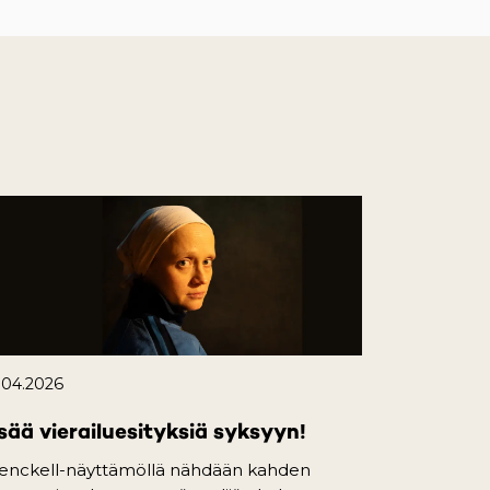
.04.2026
sää vierailuesityksiä syksyyn!
enckell-näyttämöllä nähdään kahden