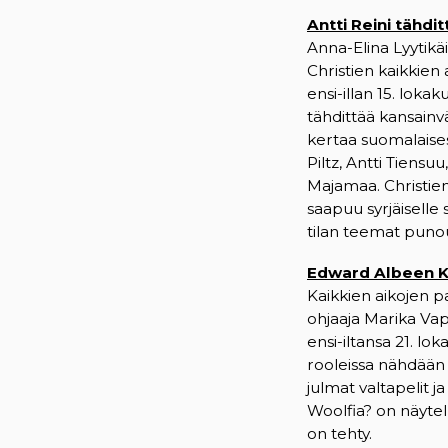
Antti Reini tähdi
Anna-Elina Lyytik
Christien kaikkien
ensi-illan 15. lok
tähdittää kansainv
kertaa suomalaisess
Piltz, Antti Tiensuu
Majamaa. Christie
saapuu syrjäiselle 
tilan teemat punou
Edward Albeen Ku
Kaikkien aikojen 
ohjaaja Marika Va
ensi-iltansa 21. l
rooleissa nähdään R
julmat valtapelit 
Woolfia? on näytel
on tehty.