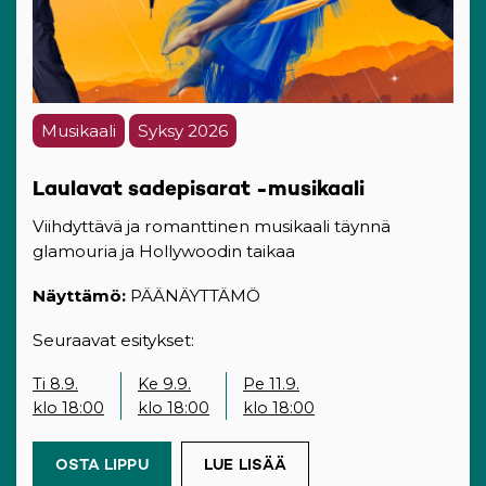
Musikaali
Syksy 2026
Laulavat sadepisarat -musikaali
Viihdyttävä ja romanttinen musikaali täynnä
glamouria ja Hollywoodin taikaa
Näyttämö:
PÄÄNÄYTTÄMÖ
Seuraavat esitykset:
Ti 8.9.
Ke 9.9.
Pe 11.9.
klo 18:00
klo 18:00
klo 18:00
OSTA LIPPU
(OPENS IN A NEW TAB)
LUE LISÄÄ