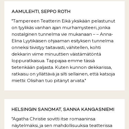
AAMULEHTI, SEPPO ROTH
"Tampereen Teatterin Eikä yksikään pelastunut
on tyylikäs vanhan ajan murhamysteeri, jonka
nostalginen tunnelma vie mukanaan – – Anna-
Elina Lyytikäisen ohjaaman esityksen tunnelma
onneksi tiivistyy taitavasti, vähitellen, kohti
dekkarin viime minuuttien väistämätöntä
loppuratkaisua. Tappajaa emme tässä
tietenkään paljasta. Kuten kunnon dekkarissa,
ratkaisu on yllättävä ja silti sellainen, että katsoja
miettii: Olisihan tuo pitänyt arvata."
HELSINGIN SANOMAT, SANNA KANGASNIEMI
"Agatha Christie sovitti itse romaaninsa
näytelmäksi, ja sen mahdollisuuksia teatterissa