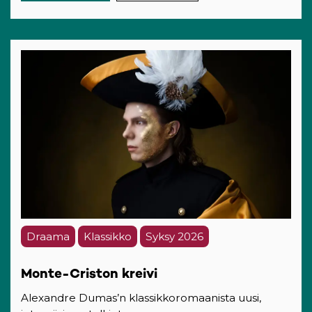
Draama
Klassikko
Syksy 2026
Monte-Criston kreivi
Alexandre Dumas’n klassikkoromaanista uusi,