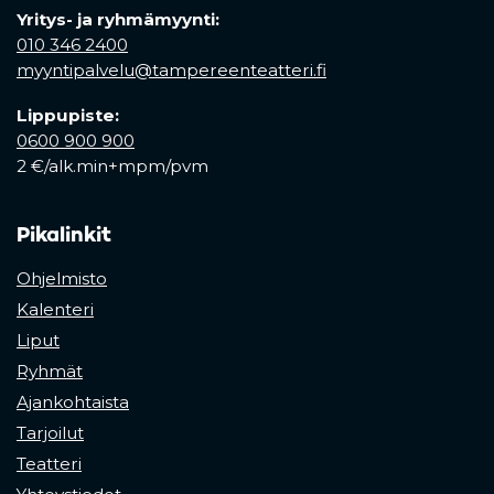
Yritys- ja ryhmämyynti:
010 346 2400
myyntipalvelu@tampereenteatteri.fi
Lippupiste:
0600 900 900
2 €/alk.min+mpm/pvm
Pikalinkit
Ohjelmisto
Kalenteri
Liput
Ryhmät
Ajankohtaista
Tarjoilut
Teatteri