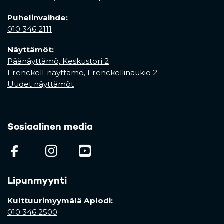
Puhelinvaihde:
010 346 2111
Näyttämöt:
Päänäyttämö, Keskustori 2
Frenckell-näyttämö, Frenckellinaukio 2
Uudet näyttämöt
Sosiaalinen media
(opens in a new tab)
(opens in a new tab)
(opens in a new ta
Lipunmyynti
Kulttuurimyymälä Aplodi:
010 346 2500