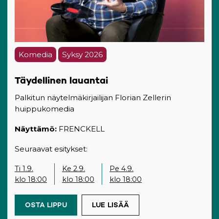
Komedia
Syksy 2026
Täydellinen lauantai
Palkitun näytelmäkirjailijan Florian Zellerin
huippukomedia
Näyttämö:
FRENCKELL
Seuraavat esitykset:
Ti 1.9.
Ke 2.9.
Pe 4.9.
klo 18:00
klo 18:00
klo 18:00
OSTA LIPPU
(OPENS IN A NEW TAB)
LUE LISÄÄ