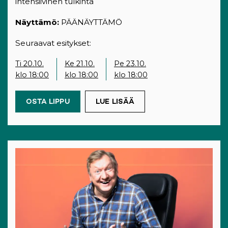
intensiivinen tulkinta
Näyttämö:
PÄÄNÄYTTÄMÖ
Seuraavat esitykset:
Ti 20.10.
Ke 21.10.
Pe 23.10.
klo 18:00
klo 18:00
klo 18:00
OSTA LIPPU
(OPENS IN A NEW TAB)
LUE LISÄÄ