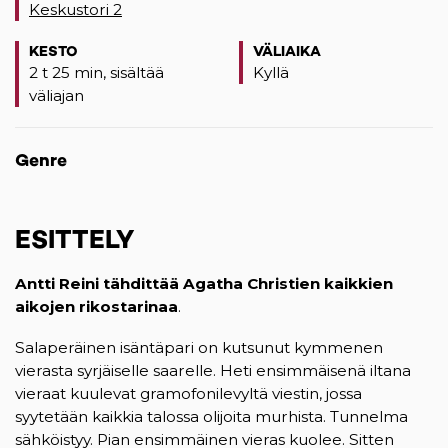
Keskustori 2
(opens in a new tab)
KESTO
VÄLIAIKA
2 t 25 min, sisältää
Kyllä
väliajan
Genre
ESITTELY
Antti Reini tähdittää Agatha Christien kaikkien
aikojen rikostarinaa
.
Salaperäinen isäntäpari on kutsunut kymmenen
vierasta syrjäiselle saarelle. Heti ensimmäisenä iltana
vieraat kuulevat gramofonilevyltä viestin, jossa
syytetään kaikkia talossa olijoita murhista. Tunnelma
sähköistyy. Pian ensimmäinen vieras kuolee. Sitten