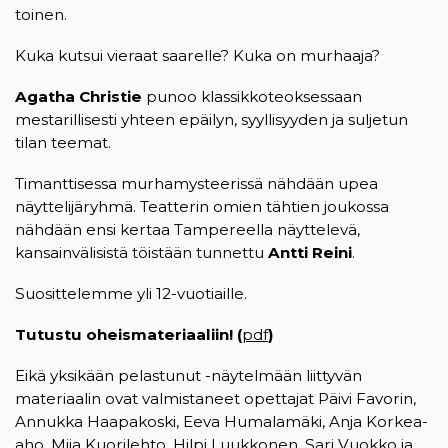
toinen.
Kuka kutsui vieraat saarelle? Kuka on murhaaja?
Agatha Christie
punoo klassikkoteoksessaan
mestarillisesti yhteen epäilyn, syyllisyyden ja suljetun
tilan teemat.
Timanttisessa murhamysteerissä nähdään upea
näyttelijäryhmä. Teatterin omien tähtien joukossa
nähdään ensi kertaa Tampereella näyttelevä,
kansainvälisistä töistään tunnettu
Antti Reini
.
Suosittelemme yli 12-vuotiaille.
Tutustu oheismateriaaliin! (
pdf
(opens in a new tab)
)
Eikä yksikään pelastunut -näytelmään liittyvän
materiaalin ovat valmistaneet opettajat Päivi Favorin,
Annukka Haapakoski, Eeva Humalamäki, Anja Korkea-
aho, Miia Kuorilehto, Hilpi Luukkonen, Sari Vuokko ja