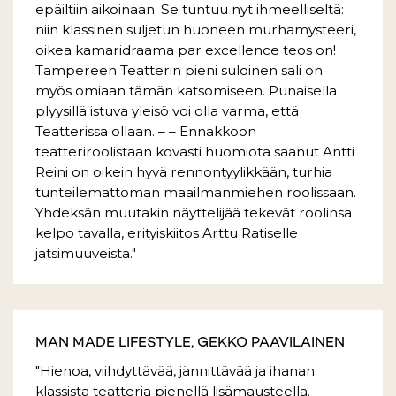
epäiltiin aikoinaan. Se tuntuu nyt ihmeelliseltä:
niin klassinen suljetun huoneen murhamysteeri,
oikea kamaridraama par excellence teos on!
Tampereen Teatterin pieni suloinen sali on
myös omiaan tämän katsomiseen. Punaisella
plyysillä istuva yleisö voi olla varma, että
Teatterissa ollaan. – – Ennakkoon
teatteriroolistaan kovasti huomiota saanut Antti
Reini on oikein hyvä rennontyylikkään, turhia
tunteilemattoman maailmanmiehen roolissaan.
Yhdeksän muutakin näyttelijää tekevät roolinsa
kelpo tavalla, erityiskiitos Arttu Ratiselle
jatsimuuveista."
MAN MADE LIFESTYLE, GEKKO PAAVILAINEN
"Hienoa, viihdyttävää, jännittävää ja ihanan
klassista teatteria pienellä lisämausteella.