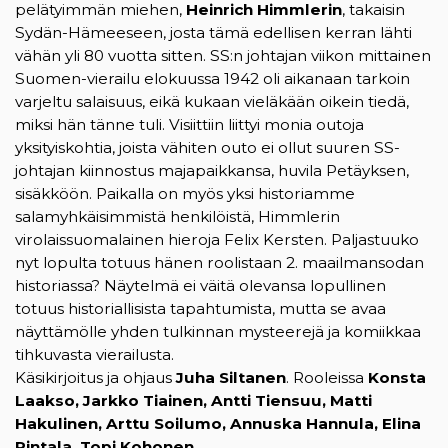
pelätyimmän miehen,
Heinrich Himmlerin
, takaisin
Sydän-Hämeeseen, josta tämä edellisen kerran lähti
vähän yli 80 vuotta sitten. SS:n johtajan viikon mittainen
Suomen-vierailu elokuussa 1942 oli aikanaan tarkoin
varjeltu salaisuus, eikä kukaan vieläkään oikein tiedä,
miksi hän tänne tuli. Visiittiin liittyi monia outoja
yksityiskohtia, joista vähiten outo ei ollut suuren SS-
johtajan kiinnostus majapaikkansa, huvila Petäyksen,
sisäkköön. Paikalla on myös yksi historiamme
salamyhkäisimmistä henkilöistä, Himmlerin
virolaissuomalainen hieroja Felix Kersten. Paljastuuko
nyt lopulta totuus hänen roolistaan 2. maailmansodan
historiassa? Näytelmä ei väitä olevansa lopullinen
totuus historiallisista tapahtumista, mutta se avaa
näyttämölle yhden tulkinnan mysteerejä ja komiikkaa
tihkuvasta vierailusta.
Käsikirjoitus ja ohjaus
Juha Siltanen
. Rooleissa
Konsta
Laakso, Jarkko Tiainen, Antti Tiensuu, Matti
Hakulinen, Arttu Soilumo, Annuska Hannula, Elina
Rintala, Topi Kohonen.