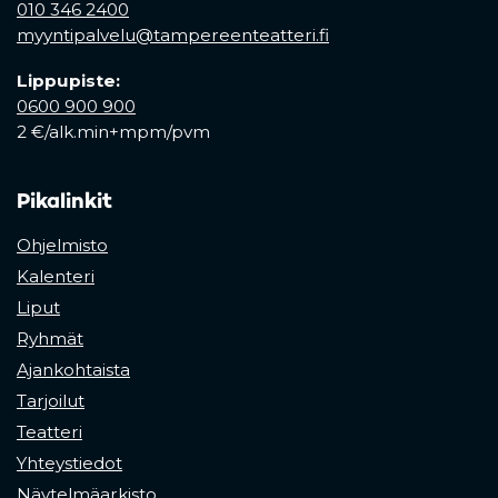
010 346 2400
myyntipalvelu@tampereenteatteri.fi
Lippupiste:
0600 900 900
2 €/alk.min+mpm/pvm
Pikalinkit
Ohjelmisto
Kalenteri
Liput
Ryhmät
Ajankohtaista
Tarjoilut
Teatteri
Yhteystiedot
Näytelmäarkisto