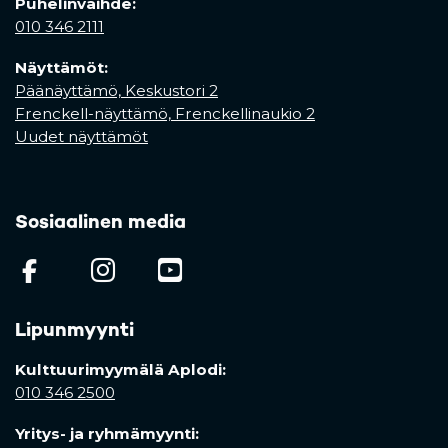
Puhelinvaihde:
010 346 2111
Näyttämöt:
Päänäyttämö, Keskustori 2
Frenckell-näyttämö, Frenckellinaukio 2
Uudet näyttämöt
Sosiaalinen media
(opens in a new tab)
(opens in a new tab)
(opens in a new ta
Lipunmyynti
Kulttuurimyymälä Aplodi:
010 346 2500
Yritys- ja ryhmämyynti: