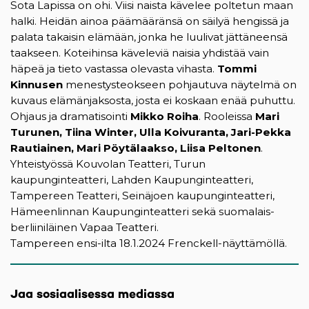
Sota Lapissa on ohi. Viisi naista kävelee poltetun maan
halki. Heidän ainoa päämääränsä on säilyä hengissä ja
palata takaisin elämään, jonka he luulivat jättäneensä
taakseen. Koteihinsa käveleviä naisia yhdistää vain
häpeä ja tieto vastassa olevasta vihasta.
Tommi
Kinnusen
menestysteokseen pohjautuva näytelmä on
kuvaus elämänjaksosta, josta ei koskaan enää puhuttu.
Ohjaus ja dramatisointi
Mikko Roiha
. Rooleissa
Mari
Turunen, Tiina Winter, Ulla Koivuranta, Jari-Pekka
Rautiainen, Mari Pöytälaakso, Liisa Peltonen
.
Yhteistyössä Kouvolan Teatteri, Turun
kaupunginteatteri, Lahden Kaupunginteatteri,
Tampereen Teatteri, Seinäjoen kaupunginteatteri,
Hämeenlinnan Kaupunginteatteri sekä suomalais-
berliiniläinen Vapaa Teatteri.
Tampereen ensi-ilta 18.1.2024 Frenckell-näyttämöllä.
Jaa sosiaalisessa mediassa