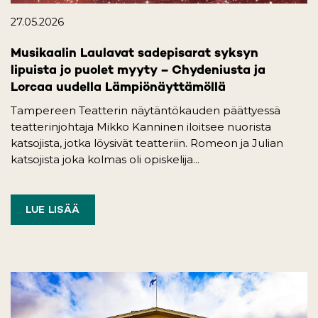
27.05.2026
Musikaalin Laulavat sadepisarat syksyn
lipuista jo puolet myyty – Chydeniusta ja
Lorcaa uudella Lämpiönäyttämöllä
Tampereen Teatterin näytäntökauden päättyessä
teatterinjohtaja Mikko Kanninen iloitsee nuorista
katsojista, jotka löysivät teatteriin. Romeon ja Julian
katsojista joka kolmas oli opiskelija...
LUE LISÄÄ