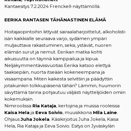
Kantaesitys 7.2.2024 Frenckell-näyttämöllä.
EERIKA RANTASEN TÄHÄNASTINEN ELÄMÄ
Hoitajaopintoihin liittyvät sairaalaharjoittelut, alkoholisti-
isän kaikkialle seuraava varjo, sydämen ympäri
muljauttava rakastuminen, seksi, ystävät, nuoren
elämän surut ja riemut. Eerikan matka kohti
aikuisuutta on täynnä kamppailua ja kipua.
Neljäkymmentäviisivuotias Eerika katsoo elettyä
taaksepäin, nuorta itseään kokeneempana ja
viisaampana. Miten kaikesta selvittiin ja päädyttiin
jotakuinkin tolkkupäisenä tähän? Lämmin, huumorin
sävyttämä tarina pohjautuu väljästi näyttelijöiden omiin
kokemuksiin.
Nimiroolissa
Ria Kataja
, kertojina ja muissa rooleissa
Kaisa Hela
ja
Eeva Soivio
, muusikkona
Mila Laine
.
Ohjaus
Juha Jokela
. Käsikirjoitus Juha Jokela, Kaisa
Hela, Ria Kataja ja Eeva Soivio. Esitys on Jyväskylän