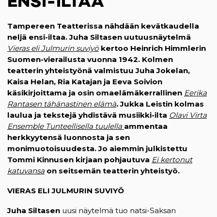
ENSI-ILTAA
Tampereen Teatterissa nähdään kevätkaudella
neljä ensi-iltaa. Juha Siltasen uutuusnäytelmä
Vieras eli Julmurin suviyö
kertoo
Heinrich Himmlerin
Suomen-vierailusta vuonna 1942. Kolmen
teatterin yhteistyönä valmistuu Juha Jokelan,
Kaisa Helan, Ria Katajan ja Eeva Soivion
käsikirjoittama ja osin omaelämäkerrallinen
Eerika
Rantasen tähänastinen elämä
.
Jukka Leistin kolmas
laulua ja tekstejä yhdistävä musiikki-ilta
Olavi Virta
Ensemble Tunteellisella tuulella
ammentaa
herkkyytensä luonnosta ja sen
monimuotoisuudesta. Jo aiemmin julkistettu
Tommi Kinnusen kirjaan pohjautuva
Ei kertonut
katuvansa
on seitsemän teatterin yhteistyö.
VIERAS ELI JULMURIN SUVIYÖ
Juha Siltasen
uusi näytelmä tuo natsi-Saksan