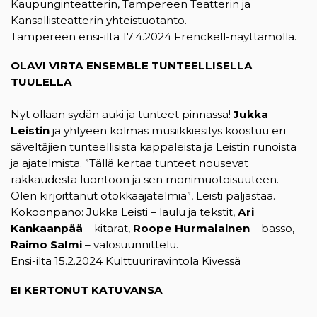
Kaupunginteatterin, Tampereen Teatterin ja
Kansallisteatterin yhteistuotanto.
Tampereen ensi-ilta 17.4.2024 Frenckell-näyttämöllä.
OLAVI VIRTA ENSEMBLE TUNTEELLISELLA
TUULELLA
Nyt ollaan sydän auki ja tunteet pinnassa!
Jukka
Leistin
ja yhtyeen kolmas musiikkiesitys koostuu eri
säveltäjien tunteellisista kappaleista ja Leistin runoista
ja ajatelmista. ”Tällä kertaa tunteet nousevat
rakkaudesta luontoon ja sen monimuotoisuuteen.
Olen kirjoittanut ötökkäajatelmia”, Leisti paljastaa.
Kokoonpano: Jukka Leisti – laulu ja tekstit,
Ari
Kankaanpää
– kitarat,
Roope Hurmalainen
– basso,
Raimo Salmi
– valosuunnittelu.
Ensi-ilta 15.2.2024 Kulttuuriravintola Kivessä
EI KERTONUT KATUVANSA