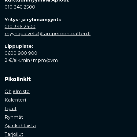
010 346 2500
Yritys- ja ryhmämyynti:
010 346 2400
myyntipalvelu@tampereenteatteri.fi
Lippupiste:
0600 900 900
2 €/alk.min+mpm/pvm
Pikalinkit
Ohjelmisto
Kalenteri
Liput
Ryhmät
Ajankohtaista
Tarjoilut