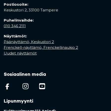
Postiosoite:
Keskustori 2,
33100 Tampere
Puhelinvaihde:
010 346 2111
Näyttämöt:
Päänäyttämö, Keskustori 2
Frenckell-näyttämö, Frenckellinaukio 2
Uudet näyttämöt
Sosiaalinen media
(opens in a new tab)
(opens in a new tab)
(opens in a new ta
Lipunmyynti
Kulttuurimyymälä Aplodi: