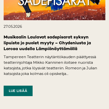
27.05.2026
Musikaalin Laulavat sadepisarat syksyn
lipuista jo puolet myyty – Chydeniusta ja
Lorcaa uudella Lämpiönäyttämöllä
Tampereen Teatterin näytäntökauden päättyessä
teatterinjohtaja Mikko Kanninen iloitsee nuorista
katsojista, jotka löysivät teatteriin. Romeon ja Julian
katsojista joka kolmas oli opiskelija...
LUE LISÄÄ