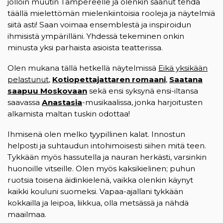
jolloin muutin Tampereelle ja olenkin saanut tehdä
täällä mielettömän mielenkiintoisia rooleja ja näytelmiä
siitä asti! Saan voimaa ensemblestä ja inspiroidun
ihmisistä ympärilläni. Yhdessä tekeminen onkin
minusta yksi parhaista asioista teatterissa.
Olen mukana tällä hetkellä näytelmissä
Eikä yksikään
pelastunut
(opens in a new tab)
,
Kotiopettajattaren romaani
(opens in a ne
,
Saatana
saapuu Moskovaan
(opens in a new tab)
sekä ensi syksynä ensi-iltansa
saavassa
Anastasia
(opens in a new tab)
-musikaalissa, jonka harjoitusten
alkamista maltan tuskin odottaa!
Ihmisenä olen melko tyypillinen kalat. Innostun
helposti ja suhtaudun intohimoisesti siihen mitä teen.
Tykkään myös hassutella ja nauran herkästi, varsinkin
huonoille vitseille. Olen myös kaksikielinen; puhun
ruotsia toisena äidinkielenä, vaikka olenkin käynyt
kaikki kouluni suomeksi. Vapaa-ajallani tykkään
kokkailla ja leipoa, liikkua, olla metsässä ja nähdä
maailmaa.