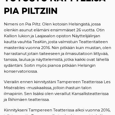
PIA PILTZIIN
Nimeni on Pia Piltz. Olen kotoisin Helsingistä, jossa
olenkin asunut elämäni ensimmäiset 26 vuotta. Otin
Kallion lukion ja Laajasalon opiston Näyttelijälinjan
kautta vauhtia TeaKiin, josta valmistuin Teatteritaiteen
maisteriksi vuonna 2016. Niin pitkään kuin muistan, olen
harrastanut jotain taiteeseen ja ilmaisutaitoon liittyvää,
tanssia, laulua ja näyttelemistä, jotka kaikki ovat lähellä
sydäntäni. Soitin myös pianoa pitkään Helsingin
konservatoriossa.
Vierailin ennen kiinnitystäni Tampereen Teatterissa Les
Misérables -musikaalissa, jolloin ihastuin talon
ilmapiiriin. Sen lisäksi olen vieraillut Kansallisteatterissa
ja Riihimäen teatterissa.
Kiinnitykseni Tampereen Teatterissa alkoi vuonna 2016,