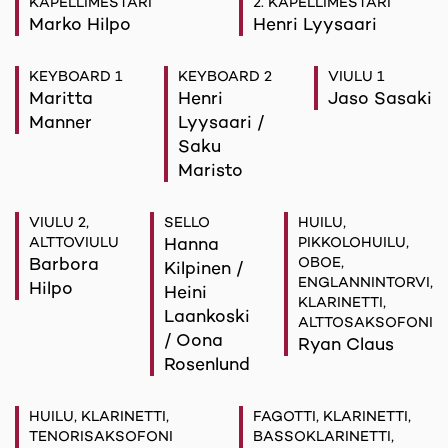
KAPELLIMESTARI
2. KAPELLIMESTARI
Marko Hilpo
Henri Lyysaari
KEYBOARD 1
KEYBOARD 2
VIULU 1
Maritta
Henri
Jaso Sasaki
Manner
Lyysaari /
Saku
Maristo
VIULU 2,
SELLO
HUILU,
ALTTOVIULU
Hanna
PIKKOLOHUILU,
Barbora
OBOE,
Kilpinen /
ENGLANNINTORVI,
Hilpo
Heini
KLARINETTI,
Laankoski
ALTTOSAKSOFONI
/ Oona
Ryan Claus
Rosenlund
HUILU, KLARINETTI,
FAGOTTI, KLARINETTI,
TENORISAKSOFONI
BASSOKLARINETTI,