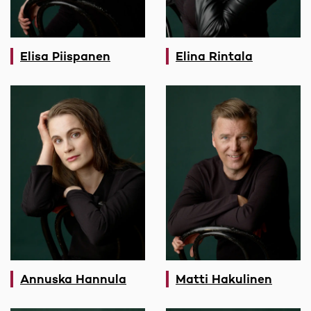
Elisa Piispanen
Elina Rintala
Annuska Hannula
Matti Hakulinen