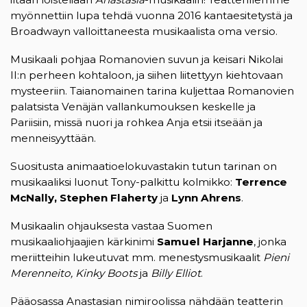
myönnettiin lupa tehdä vuonna 2016 kantaesitetystä ja
Broadwayn valloittaneesta musikaalista oma versio.
Musikaali pohjaa Romanovien suvun ja keisari Nikolai
II:n perheen kohtaloon, ja siihen liitettyyn kiehtovaan
mysteeriin. Taianomainen tarina kuljettaa Romanovien
palatsista Venäjän vallankumouksen keskelle ja
Pariisiin, missä nuori ja rohkea Anja etsii itseään ja
menneisyyttään.
Suositusta animaatioelokuvastakin tutun tarinan on
musikaaliksi luonut Tony-palkittu kolmikko:
Terrence
McNally, Stephen Flaherty
ja
Lynn Ahrens
.
Musikaalin ohjauksesta vastaa Suomen
musikaaliohjaajien kärkinimi
Samuel Harjanne
, jonka
meriitteihin lukeutuvat mm. menestysmusikaalit
Pieni
Merenneito, Kinky Boots
ja
Billy Elliot
.
Pääosassa Anastasian nimiroolissa nähdään teatterin