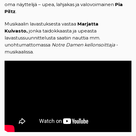
oma näyttelijä – upea, lahjakas ja valovoimainen
Pia
Piltz
.
Musikaalin lavastuksesta vastaa
Marjatta
Kuivasto,
jonka taidokkaasta ja upeasta
lavastussuunnittelusta saatiin nauttia mm.
unohtumattomassa
Notre Damen kellonsoittaja
-
musikaalissa.