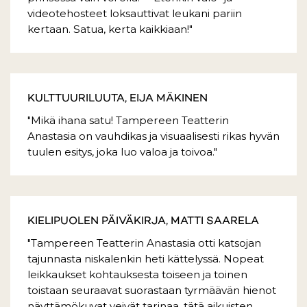
videotehosteet loksauttivat leukani pariin
kertaan. Satua, kerta kaikkiaan!"
KULTTUURILUUTA, EIJA MÄKINEN
"Mikä ihana satu! Tampereen Teatterin
Anastasia on vauhdikas ja visuaalisesti rikas hyvän
tuulen esitys, joka luo valoa ja toivoa."
KIELIPUOLEN PÄIVÄKIRJA, MATTI SAARELA
"Tampereen Teatterin Anastasia otti katsojan
tajunnasta niskalenkin heti kättelyssä. Nopeat
leikkaukset kohtauksesta toiseen ja toinen
toistaan seuraavat suorastaan tyrmäävän hienot
näyttämökuvat veivät tarinaa, tätä aikuisten