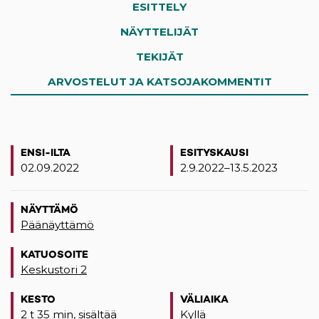
ESITTELY
NÄYTTELIJÄT
TEKIJÄT
ARVOSTELUT JA KATSOJAKOMMENTIT
ENSI-ILTA
ESITYSKAUSI
02.09.2022
2.9.2022–13.5.2023
NÄYTTÄMÖ
Päänäyttämö
KATUOSOITE
Keskustori 2
(opens in a new tab)
KESTO
VÄLIAIKA
2 t 35 min, sisältää
Kyllä