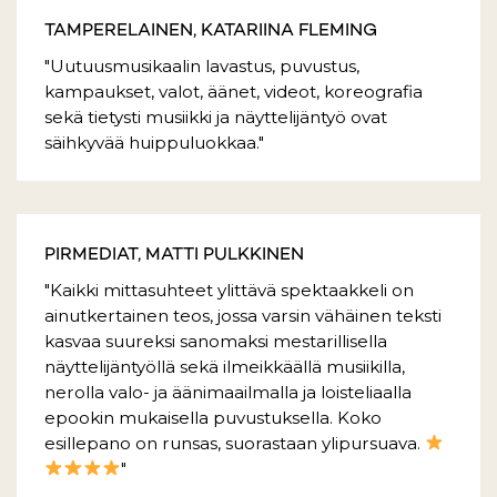
TAMPERELAINEN, KATARIINA FLEMING
"Uutuusmusikaalin lavastus, puvustus,
kampaukset, valot, äänet, videot, koreografia
sekä tietysti musiikki ja näyttelijäntyö ovat
säihkyvää huippuluokkaa."
PIRMEDIAT, MATTI PULKKINEN
"Kaikki mittasuhteet ylittävä spektaakkeli on
ainutkertainen teos, jossa varsin vähäinen teksti
kasvaa suureksi sanomaksi mestarillisella
näyttelijäntyöllä sekä ilmeikkäällä musiikilla,
nerolla valo- ja äänimaailmalla ja loisteliaalla
epookin mukaisella puvustuksella. Koko
esillepano on runsas, suorastaan ylipursuava.
"