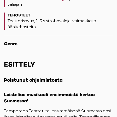
väliajan
TEHOSTEET
Teatterisavua, 1–3 s strobovaloja, voimakkaita
äänitehosteita
Genre
ESITTELY
Poistunut ohjelmistosta
Loistelias musikaali ensimmäistä kertaa
Suomessa!
Tampereen Teatteri toi ensimmäisenä Suomessa ensi-
iltaan loisteliaan
Anastasia
-musikaalin! Teatterillemme