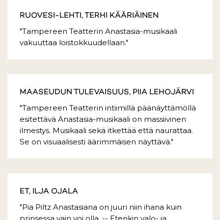
RUOVESI-LEHTI, TERHI KÄÄRIÄINEN
"Tampereen Teatterin Anastasia-musikaali
vakuuttaa loistokkuudellaan."
MAASEUDUN TULEVAISUUS, PIIA LEHOJÄRVI
"Tampereen Teatterin intiimillä päänäyttämöllä
esitettävä Anastasia-musikaali on massiivinen
ilmestys. Musikaali sekä itkettää että naurattaa.
Se on visuaalisesti äärimmäisen näyttävä."
ET, ILJA OJALA
"Pia Piltz Anastasiana on juuri niin ihana kuin
prinsessa vain voi olla. -- Etenkin valo- ja