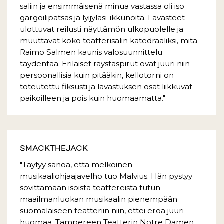
saliin ja ensimmäisenä minua vastassa oli iso
gargoilipatsas ja lyijylasi-ikkunoita. Lavasteet
ulottuvat reilusti näyttämön ulkopuolelle ja
muuttavat koko teatterisalin katedraaliksi, mitä
Raimo Salmen kaunis valosuunnittelu
täydentää. Erilaiset räystäspirut ovat juuri niin
persoonallisia kuin pitääkin, kellotorni on
toteutettu fiksusti ja lavastuksen osat liikkuvat
paikoilleen ja pois kuin huomaamatta."
SMACKTHEJACK
"Täytyy sanoa, että melkoinen
musikaaliohjaajavelho tuo Malvius. Hän pystyy
sovittamaan isoista teattereista tutun
maailmanluokan musikaalin pienempään
suomalaiseen teatteriin niin, ettei eroa juuri
huomaa. Tampereen Teatterin Notre Damen