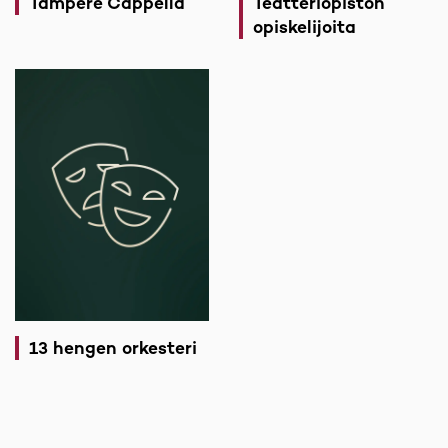
Tampere Cappella
Teatteriopiston
opiskelijoita
13 hengen orkesteri