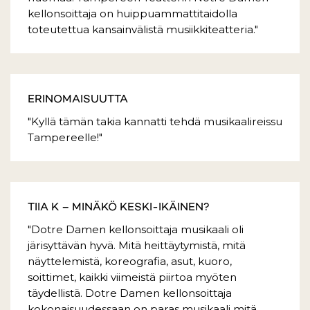
kellonsoittaja on huippuammattitaidolla
toteutettua kansainvälistä musiikkiteatteria."
ERINOMAISUUTTA
"Kyllä tämän takia kannatti tehdä musikaalireissu
Tampereelle!"
TIIA K – MINÄKÖ KESKI-IKÄINEN?
"Dotre Damen kellonsoittaja musikaali oli
järisyttävän hyvä. Mitä heittäytymistä, mitä
näyttelemistä, koreografia, asut, kuoro,
soittimet, kaikki viimeistä piirtoa myöten
täydellistä. Dotre Damen kellonsoittaja
kokonaisuudessaan on paras musikaali mitä