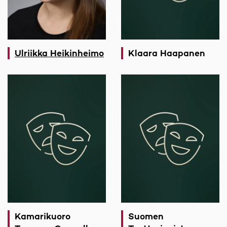
Ulriikka Heikinheimo
Klaara Haapanen
Kamarikuoro
Suomen