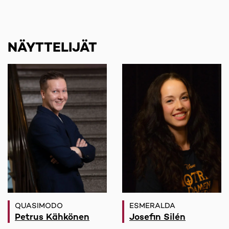
NÄYTTELIJÄT
QUASIMODO
ESMERALDA
Petrus Kähkönen
Josefin Silén