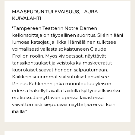
MAASEUDUN TULEVAISUUS, LAURA
KUIVALAHTI
"Tampereen Teatterin Notre Damen
kellonsoittaja on täydellinen suoritus. Silénin ääni
lumoaa katsojat, ja Ilkka Hämäläinen tulkitsee
voimallisesti vallasta sokaistuneen Claude
Frollon roolin. Myös kivipatsaat, näyttävät
tanssikohtaukset ja veistoksiksi maskeeratut
kuorolaiset saavat hengen salpautumaan. – –
Kaikkein suurimmat suitsutukset ansaitsee
Petrus Kähkönen, joka muuntautuu yleisön
edessä häkellyttävällä taidolla kyttyräselkäiseksi
erakoksi. Järisyttävän upeissa lavasteissa
vaivattomasti kieppuvaa näyttelijää ei voi kuin
ihailla."