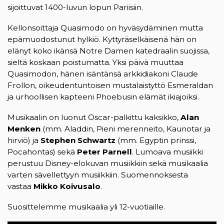
sijoittuvat 1400-luvun lopun Pariisiin.
Kellonsoittaja Quasimodo on hyväsydäminen mutta
epämuodostunut hylkiö. Kyttyräselkäisenä hän on
elänyt koko ikänsä Notre Damen katedraalin suojissa,
sieltä koskaan poistumatta. Yksi päivä muuttaa
Quasimodon, hänen isäntänsä arkkidiakoni Claude
Frollon, oikeudentuntoisen mustalaistyttö Esmeraldan
ja urhoollisen kapteeni Phoebusin elämät ikiajoiksi.
Musikaalin on luonut Oscar-palkittu kaksikko,
Alan
Menken
(mm. Aladdin, Pieni merenneito, Kaunotar ja
hirviö) ja
Stephen Schwartz
(mm. Egyptin prinssi,
Pocahontas) sekä
Peter Parnell
. Lumoava musiikki
perustuu Disney-elokuvan musiikkiin sekä musikaalia
varten sävellettyyn musiikkiin. Suomennoksesta
vastaa
Mikko Koivusalo
.
Suosittelemme musikaalia yli 12-vuotiaille.