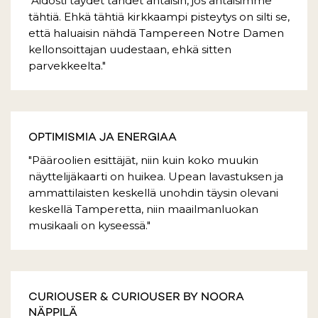
"Aidosti täydet tähdet antaisin, jos antaisimme
tähtiä. Ehkä tähtiä kirkkaampi pisteytys on silti se,
että haluaisin nähdä Tampereen Notre Damen
kellonsoittajan uudestaan, ehkä sitten
parvekkeelta."
OPTIMISMIA JA ENERGIAA
"Pääroolien esittäjät, niin kuin koko muukin
näyttelijäkaarti on huikea. Upean lavastuksen ja
ammattilaisten keskellä unohdin täysin olevani
keskellä Tamperetta, niin maailmanluokan
musikaali on kyseessä."
CURIOUSER & CURIOUSER BY NOORA
NÄPPILÄ