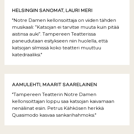
HELSINGIN SANOMAT, LAURI MERI
"Notre Damen kellonsoittaja on viiden tähden
musikaali: ”Katsojan ei tarvitse muuta kuin pitää
aistinsa auki”. Tampereen Teatterissa
paneudutaan esitykseen niin huolella, että
katsojan silmissä koko teatteri muuttuu
katedraaliksi."
AAMULEHTI, MAARIT SAARELAINEN
"Tampereen Teatterin Notre Damen
kellonsoittajan loppu saa katsojan kaivamaan
nenäliinat esiin. Petrus Kähkösen herkkä
Quasimodo kasvaa sankarihahmoksi."