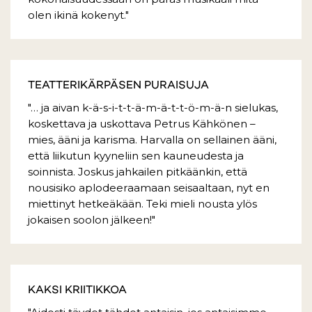
olen ikinä kokenyt."
TEATTERIKÄRPÄSEN PURAISUJA
"… ja aivan k-ä-s-i-t-t-ä-m-ä-t-t-ö-m-ä-n sielukas,
koskettava ja uskottava Petrus Kähkönen –
mies, ääni ja karisma. Harvalla on sellainen ääni,
että liikutun kyyneliin sen kauneudesta ja
soinnista. Joskus jahkailen pitkäänkin, että
nousisiko aplodeeraamaan seisaaltaan, nyt en
miettinyt hetkeäkään. Teki mieli nousta ylös
jokaisen soolon jälkeen!"
KAKSI KRIITIKKOA