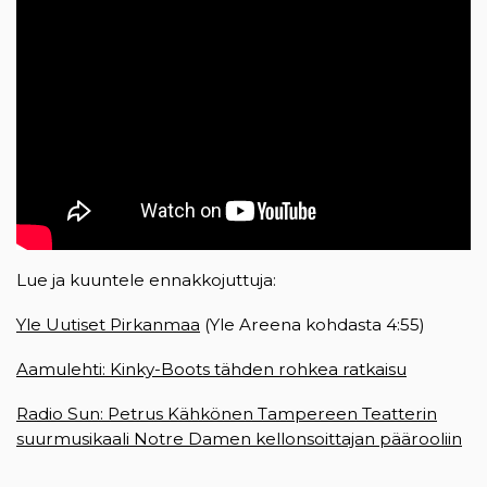
Lue ja kuuntele ennakkojuttuja:
Yle Uutiset Pirkanmaa
(opens in a new tab)
(Yle Areena kohdasta 4:55)
Aamulehti: Kinky-Boots tähden rohkea ratkaisu
(opens in
Radio Sun: Petrus Kähkönen Tampereen Teatterin
suurmusikaali Notre Damen kellonsoittajan päärooliin
(o