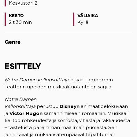
Keskustori 2
(opens in a new tab)
KESTO
VÄLIAIKA
2 t 30 min
Kyllä
Genre
ESITTELY
Notre Damen kellonsoittaja
jatkaa Tampereen
Teatterin upeiden musikaalituotantojen sarjaa.
Notre Damen
kellonsoittaja
perustuu
Disneyn
animaatioelokuvaan
ja
Victor Hugon
samannimiseen romaaniin. Musikaali
kertoo rohkeudesta ja sorrosta, vihasta ja rakkaudesta
– taistelusta paremman maailman puolesta. Sen
jännittävät ja mukaansatempaavat tapahtumat