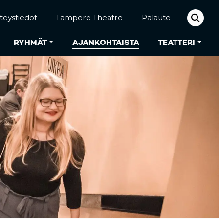
teystiedot
Tampere Theatre
Palaute
RYHMÄT
AJANKOHTAISTA
TEATTERI