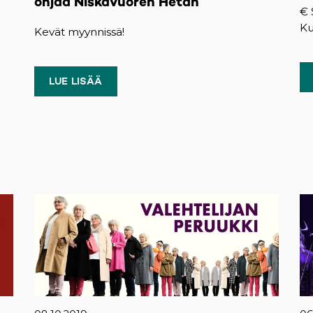
ohjaa Niskavuoren Hetan
€ 
Ku
Kevät myynnissä!
LUE LISÄÄ