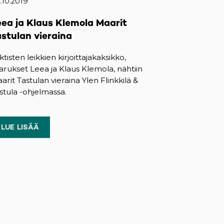
.10.2019
eea ja Klaus Klemola Maarit
astulan vieraina
ktisten leikkien kirjoittajakaksikko,
sarukset Leea ja Klaus Klemola, nähtiin
arit Tastulan vieraina Ylen Flinkkilä &
stula -ohjelmassa.
LUE LISÄÄ