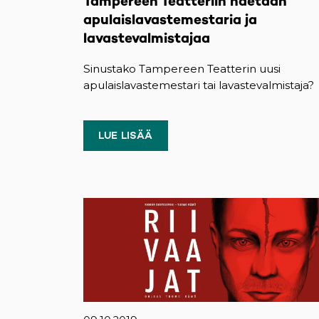
Tampereen Teatteriin haetaan
apulaislavastemestaria ja
lavastevalmistajaa
Sinustako Tampereen Teatterin uusi
apulaislavastemestari tai lavastevalmistaja?
LUE LISÄÄ