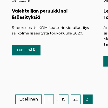
08.10.2019
06
Valehtelijan peruukki sai
L
lisäesityksiä
T
Supersuosittu KOM-teatterin vierailuesitys
Ar
sai kolme lisäesitystä toukokuulle 2020.
si
Ma
Ta
LUE LISÄÄ
Edellinen
1
…
19
20
21