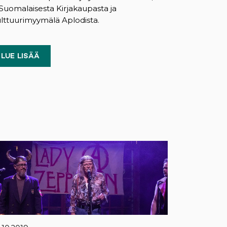
Suomalaisesta Kirjakaupasta ja
lttuurimyymälä Aplodista.
LUE LISÄÄ