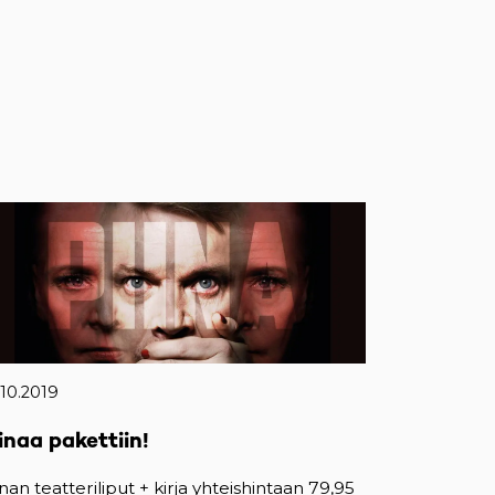
.10.2019
inaa pakettiin!
inan teatteriliput + kirja yhteishintaan 79,95