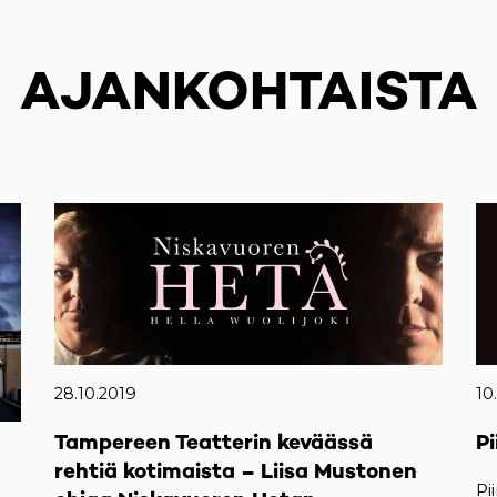
AJANKOHTAISTA
28.10.2019
10
Tampereen Teatterin keväässä
Pi
rehtiä kotimaista – Liisa Mustonen
Pi